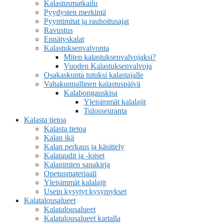
Kalastusmatkailu
Pyydysten merkintä
Pyyntimitat ja rauhoitusajat
Ravustus
Ennätyskalat
Kalastuksenvalvonta
Miten kalastuksenvalvojaksi?
Vuoden Kalastuksenvalvoja
Osakaskunta tutuksi kalastajalle
Valtakunnallinen kalastuspäivä
Kalabongauskisa
Yleisimmät kalalajit
Tulosseuranta
Kalasta tietoa
Kalasta tietoa
Kalan ikä
Kalan perkaus ja käsittely
Kalataudit ja -loiset
Kalanimien sanakirja
Opetusmateriaali
Yleisimmät kalalajit
Usein kysytyt kysymykset
Kalatalousalueet
Kalatalousalueet
Kalatalousalueet kartalla