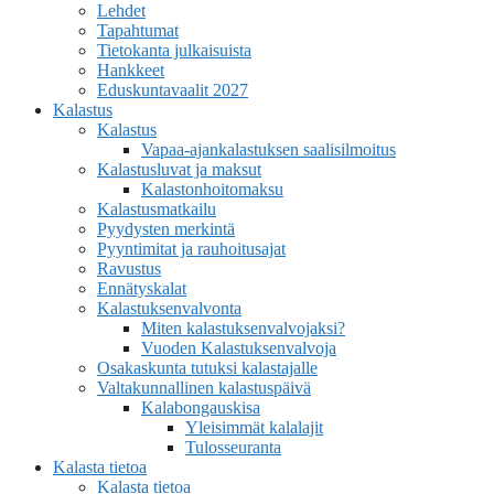
Lehdet
Tapahtumat
Tietokanta julkaisuista
Hankkeet
Eduskuntavaalit 2027
Kalastus
Kalastus
Vapaa-ajankalastuksen saalisilmoitus
Kalastusluvat ja maksut
Kalastonhoitomaksu
Kalastusmatkailu
Pyydysten merkintä
Pyyntimitat ja rauhoitusajat
Ravustus
Ennätyskalat
Kalastuksenvalvonta
Miten kalastuksenvalvojaksi?
Vuoden Kalastuksenvalvoja
Osakaskunta tutuksi kalastajalle
Valtakunnallinen kalastuspäivä
Kalabongauskisa
Yleisimmät kalalajit
Tulosseuranta
Kalasta tietoa
Kalasta tietoa