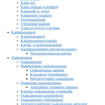
Kalan ikä
Kalan perkaus ja käsittely
Kalataudit ja -loiset
Kalanimien sanakirja
Opetusmateriaali
Yleisimmät kalalajit
Usein kysytyt kysymykset
Kalatalousalueet
Kalatalousalueet
Kalatalousalueet kartalla
Käyttö- ja hoitosuunnitelma
Kalatalousalueiden tietosuojavastaava
Tietosuojavastaavan palvelu
Osakaskunnat
Osakaskunnat
Päätöksenteko osakaskunnassa
Osakaskunnan säännöt
Kokouksen järjestäminen
Järjestäytymätön osakaskunta
Osakkaana osakaskunnassa
Vastuullinen vesialueen omistaja
Kalastus osakaskunnan vesialueilla
Osakaskunnan taloudenhoito
Osakaskuntien yhdistäminen
Järjestäytymättömän osakaskunnan aktivointi