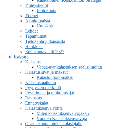
Kalatalouden Keskusliiton Strategia
Yhteystiedot
Johtokunta
Jäsenet
Ajankohtaista
Uutiskirje
Lehdet
Tapahtumat
Tietokanta julkaisuista
Hankkeet
Eduskuntavaalit 2027
Kalastus
Kalastus
Vapaa-ajankalastuksen saalisilmoitus
Kalastusluvat ja maksut
Kalastonhoitomaksu
Kalastusmatkailu
Pyydysten merkintä
Pyyntimitat ja rauhoitusajat
Ravustus
Ennätyskalat
Kalastuksenvalvonta
Miten kalastuksenvalvojaksi?
Vuoden Kalastuksenvalvoja
Osakaskunta tutuksi kalastajalle