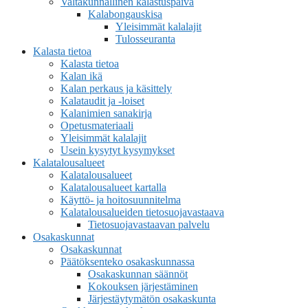
Valtakunnallinen kalastuspäivä
Kalabongauskisa
Yleisimmät kalalajit
Tulosseuranta
Kalasta tietoa
Kalasta tietoa
Kalan ikä
Kalan perkaus ja käsittely
Kalataudit ja -loiset
Kalanimien sanakirja
Opetusmateriaali
Yleisimmät kalalajit
Usein kysytyt kysymykset
Kalatalousalueet
Kalatalousalueet
Kalatalousalueet kartalla
Käyttö- ja hoitosuunnitelma
Kalatalousalueiden tietosuojavastaava
Tietosuojavastaavan palvelu
Osakaskunnat
Osakaskunnat
Päätöksenteko osakaskunnassa
Osakaskunnan säännöt
Kokouksen järjestäminen
Järjestäytymätön osakaskunta