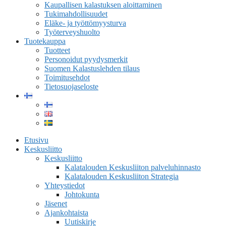
Kaupallisen kalastuksen aloittaminen
Tukimahdollisuudet
Eläke- ja työttömyysturva
Työterveyshuolto
Tuotekauppa
Tuotteet
Personoidut pyydysmerkit
Suomen Kalastuslehden tilaus
Toimitusehdot
Tietosuojaseloste
Etusivu
Keskusliitto
Keskusliitto
Kalatalouden Keskusliiton palveluhinnasto
Kalatalouden Keskusliiton Strategia
Yhteystiedot
Johtokunta
Jäsenet
Ajankohtaista
Uutiskirje