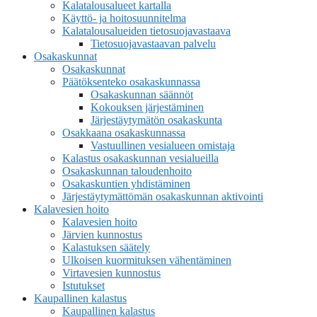
Kalatalousalueet kartalla
Käyttö- ja hoitosuunnitelma
Kalatalousalueiden tietosuojavastaava
Tietosuojavastaavan palvelu
Osakaskunnat
Osakaskunnat
Päätöksenteko osakaskunnassa
Osakaskunnan säännöt
Kokouksen järjestäminen
Järjestäytymätön osakaskunta
Osakkaana osakaskunnassa
Vastuullinen vesialueen omistaja
Kalastus osakaskunnan vesialueilla
Osakaskunnan taloudenhoito
Osakaskuntien yhdistäminen
Järjestäytymättömän osakaskunnan aktivointi
Kalavesien hoito
Kalavesien hoito
Järvien kunnostus
Kalastuksen säätely
Ulkoisen kuormituksen vähentäminen
Virtavesien kunnostus
Istutukset
Kaupallinen kalastus
Kaupallinen kalastus