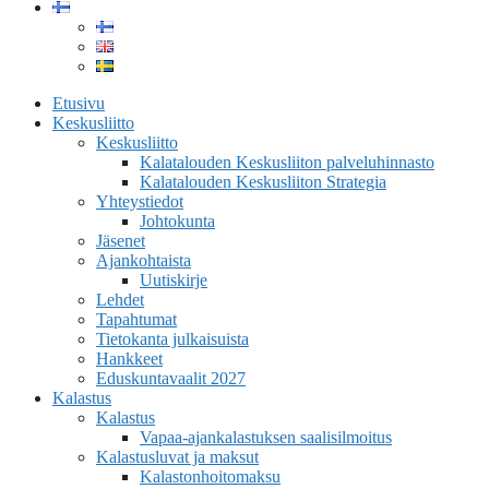
Etusivu
Keskusliitto
Keskusliitto
Kalatalouden Keskusliiton palveluhinnasto
Kalatalouden Keskusliiton Strategia
Yhteystiedot
Johtokunta
Jäsenet
Ajankohtaista
Uutiskirje
Lehdet
Tapahtumat
Tietokanta julkaisuista
Hankkeet
Eduskuntavaalit 2027
Kalastus
Kalastus
Vapaa-ajankalastuksen saalisilmoitus
Kalastusluvat ja maksut
Kalastonhoitomaksu