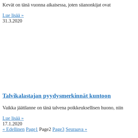
Kevät on tänä vuonna aikaisessa, joten siianonkijat ovat
Lue lisää »
31.3.2020
Talvikalastajan pyydysmerkinnät kuntoon
Vaikka jäätilanne on tänä talvena poikkeuksellisen huono, niin
Lue lisää »
17.1.2020
« Edellinen
Page
1
Page
2
Page
3
Seuraava »