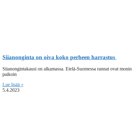
Siianonginta on oiva koko perheen harrastus
Siianongintakausi on alkamassa. Etelä-Suomessa rannat ovat monin
paikoin
Lue lisää »
5.4.2023