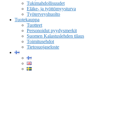
Tukimahdollisuudet
Eläke- ja työttömyysturva
Työterveyshuolto
Tuotekauppa
Tuotteet
Personoidut pyydysmerkit
Suomen Kalastuslehden tilaus
Toimitusehdot
Tietosuojaseloste