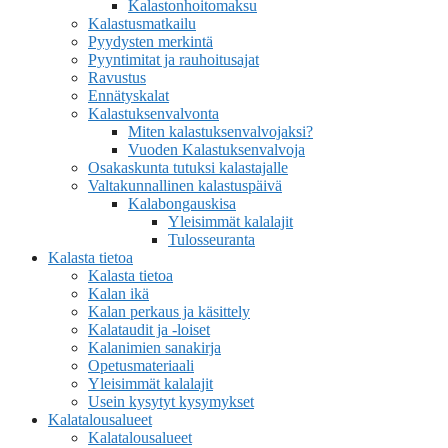
Kalastonhoitomaksu
Kalastusmatkailu
Pyydysten merkintä
Pyyntimitat ja rauhoitusajat
Ravustus
Ennätyskalat
Kalastuksenvalvonta
Miten kalastuksenvalvojaksi?
Vuoden Kalastuksenvalvoja
Osakaskunta tutuksi kalastajalle
Valtakunnallinen kalastuspäivä
Kalabongauskisa
Yleisimmät kalalajit
Tulosseuranta
Kalasta tietoa
Kalasta tietoa
Kalan ikä
Kalan perkaus ja käsittely
Kalataudit ja -loiset
Kalanimien sanakirja
Opetusmateriaali
Yleisimmät kalalajit
Usein kysytyt kysymykset
Kalatalousalueet
Kalatalousalueet