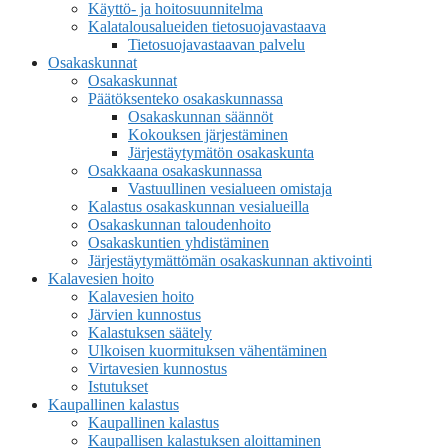
Käyttö- ja hoitosuunnitelma
Kalatalousalueiden tietosuojavastaava
Tietosuojavastaavan palvelu
Osakaskunnat
Osakaskunnat
Päätöksenteko osakaskunnassa
Osakaskunnan säännöt
Kokouksen järjestäminen
Järjestäytymätön osakaskunta
Osakkaana osakaskunnassa
Vastuullinen vesialueen omistaja
Kalastus osakaskunnan vesialueilla
Osakaskunnan taloudenhoito
Osakaskuntien yhdistäminen
Järjestäytymättömän osakaskunnan aktivointi
Kalavesien hoito
Kalavesien hoito
Järvien kunnostus
Kalastuksen säätely
Ulkoisen kuormituksen vähentäminen
Virtavesien kunnostus
Istutukset
Kaupallinen kalastus
Kaupallinen kalastus
Kaupallisen kalastuksen aloittaminen