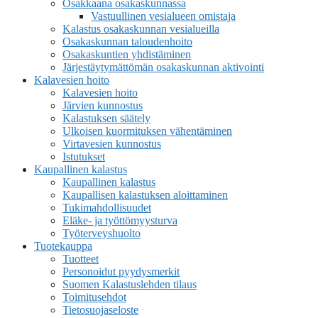
Osakkaana osakaskunnassa
Vastuullinen vesialueen omistaja
Kalastus osakaskunnan vesialueilla
Osakaskunnan taloudenhoito
Osakaskuntien yhdistäminen
Järjestäytymättömän osakaskunnan aktivointi
Kalavesien hoito
Kalavesien hoito
Järvien kunnostus
Kalastuksen säätely
Ulkoisen kuormituksen vähentäminen
Virtavesien kunnostus
Istutukset
Kaupallinen kalastus
Kaupallinen kalastus
Kaupallisen kalastuksen aloittaminen
Tukimahdollisuudet
Eläke- ja työttömyysturva
Työterveyshuolto
Tuotekauppa
Tuotteet
Personoidut pyydysmerkit
Suomen Kalastuslehden tilaus
Toimitusehdot
Tietosuojaseloste