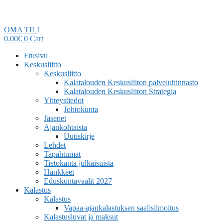
OMA TILI
0.00
€
0
Cart
Etusivu
Keskusliitto
Keskusliitto
Kalatalouden Keskusliiton palveluhinnasto
Kalatalouden Keskusliiton Strategia
Yhteystiedot
Johtokunta
Jäsenet
Ajankohtaista
Uutiskirje
Lehdet
Tapahtumat
Tietokanta julkaisuista
Hankkeet
Eduskuntavaalit 2027
Kalastus
Kalastus
Vapaa-ajankalastuksen saalisilmoitus
Kalastusluvat ja maksut