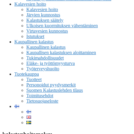
Kalavesien hoito
Kalavesien hoito
Järvien kunnostus
Kalastuksen säätely
Ulkoisen kuormituksen vähentäminen
Virtavesien kunnostus
Istutukset
Kaupallinen kalastus
Kaupallinen kalastus
Kaupallisen kalastuksen aloittaminen
Tukimahdollisuudet
Eläke- ja työttömyysturva
Työterveyshuolto
Tuotekauppa
Tuotteet
Personoidut pyydysmerkit
Suomen Kalastuslehden tilaus
Toimitusehdot
Tietosuojaseloste