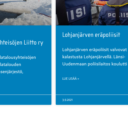
Lohjanjärven eräpoliisit
hteisöjen Liitto ry
Lohjanjärven eräpoliisit valvovat
kalastusta Lohjanjärvellä. Länsi-
atalousyhteisöjen
Uudenmaan poliisilaitos koulutti
alatalouden
äsenjärjestö,
LUE LISÄÄ »
3.9.2021