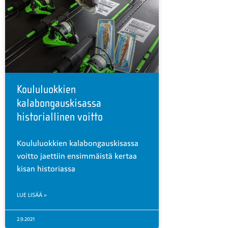
Koululuokkien
kalabongauskisassa
historiallinen voitto
Koululuokkien kalabongauskisassa
voitto jaettiin ensimmäistä kertaa
kisan historiassa
LUE LISÄÄ »
2.9.2021