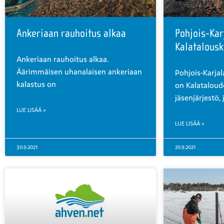
Ankeriaan rauhoitus alkaa
Pohjois-Kar
Kalatalous
Ankeriaan rauhoitus alkaa.
Äärimmäisen uhanalaisen ankeriaan
Pohjois-Karja
kalastus on
on Kalataloud
jäsenjärjestö,
LUE LISÄÄ »
LUE LISÄÄ »
30.9.2021
20.9.2021