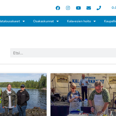
0.
latalousalueet
Osakaskunnat
Kalavesien hoito
Kaupalli