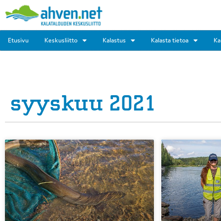
Etusivu
Keskusliitto
Kalastus
Kalasta tietoa
Ka
syyskuu 2021