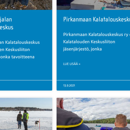
jalan
Pirkanmaan Kalatalouskesk
keskus
Pirkanmaan Kalatalouskeskus ry
Kalatalouden Keskusliiton
lan Kalatalouskeskus
jäsenjärjestö, jonka
en Keskusliiton
 jonka tavoitteena
LUE LISÄÄ »
13.9.2021