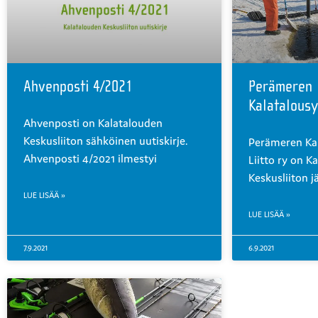
Ahvenposti 4/2021
Perämeren
Kalatalousy
Ahvenposti on Kalatalouden
Keskusliiton sähköinen uutiskirje.
Perämeren Kal
Ahvenposti 4/2021 ilmestyi
Liitto ry on K
Keskusliiton j
LUE LISÄÄ »
LUE LISÄÄ »
7.9.2021
6.9.2021