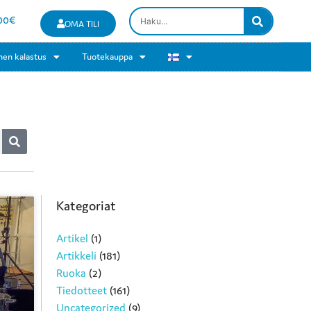
00
€
OMA TILI
nen kalastus
Tuotekauppa
Kategoriat
Artikel
(1)
Artikkeli
(181)
Ruoka
(2)
Tiedotteet
(161)
Uncategorized
(9)