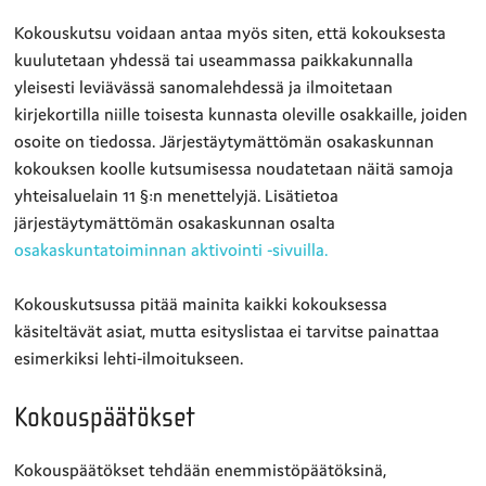
Kokouskutsu voidaan antaa myös siten, että kokouksesta
kuulutetaan yhdessä tai useammassa paikkakunnalla
yleisesti leviävässä sanomalehdessä ja ilmoitetaan
kirjekortilla niille toisesta kunnasta oleville osakkaille, joiden
osoite on tiedossa. Järjestäytymättömän osakaskunnan
kokouksen koolle kutsumisessa noudatetaan näitä samoja
yhteisaluelain 11 §:n menettelyjä. Lisätietoa
järjestäytymättömän osakaskunnan osalta
osakaskuntatoiminnan aktivointi -sivuilla.
Kokouskutsussa pitää mainita kaikki kokouksessa
käsiteltävät asiat, mutta esityslistaa ei tarvitse painattaa
esimerkiksi lehti-ilmoitukseen.
Kokouspäätökset
Kokouspäätökset tehdään enemmistöpäätöksinä,