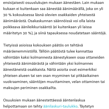
ensisijaisesti osuuslukujen mukaan äänestäen. Lain mukaan
kukaan ei kuitenkaan saa äänestää äänimäärällä, joka on yli
30 % kokouksessa läsnä olevien osakkaiden yhteisestä
äänimäärästä. Osakaskunnan säännöissä voi olla laista
poikkeava äänileikkurisääntö (ei kuitenkaan yli laissa
määritetyn 30 %), ja siinä tapauksessa noudatetaan sääntöjä.
Tietyissä asioissa kokouksen päätös on tehtävä
määräenemmistöllä. Tällöin päätöstä tulee kannattaa
vähintään kaksi kolmannesta äänestykseen osaa ottaneiden
yhteisestä äänimäärästä ja vähintään yksi kolmannes
äänestäneistä osakkaista. Näitä asioita ovat esimerkiksi
yhteisen alueen tai sen osan myyminen tai pitkäaikainen
vuokraaminen, sääntöjen muuttaminen, velan ottaminen tai
maksujen periminen osakkailta.
Osuuksien mukaan äänestettäessä ääntenlaskua
helpottamaan on tehty
äänilaskuri-taulukko
. Täytetyn