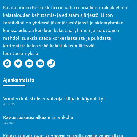
Kalatalouden Keskusliitto on valtakunnallinen kaksikielinen
kalatalouden kehittämis- ja edistämisjärjestö. Liiton
tehtävänä on yhdessä jäsenjärjestöjensä ja sidosryhmien
kanssa edistää kaikkien kalastajaryhmien ja kuluttajien
mahdollisuuksia saada korkealaatuista ja puhdasta
kotimaista kalaa sekä kalastukseen liittyviä
luontoelämyksiä.
Ajankohtaista
Vuoden kalastuksenvalvoja -kilpailu käynnistyi
4.8.2026
Ravustuskausi alkaa ensi viikolla
14.7.2026
Kalastusluvat ovat kunnossa suurella osalla kalastajista