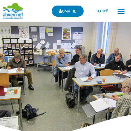
0.00
€
OMA TILI