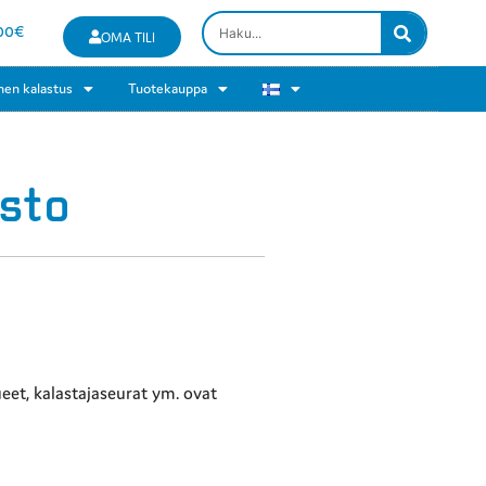
00
€
OMA TILI
nen kalastus
Tuotekauppa
sto
ueet, kalastajaseurat ym. ovat