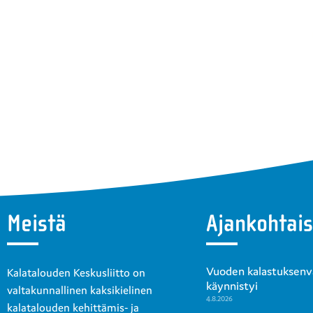
Meistä
Ajankohtais
Vuoden kalastuksenval
Kalatalouden Keskusliitto on
käynnistyi
valtakunnallinen kaksikielinen
4.8.2026
kalatalouden kehittämis- ja