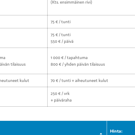
(Kts. ensimmäinen rivi)
75 € / tunti
75 € / tunti
550 € / päivä
uma
1 000 € / tapahtuma
äivän tilaisuus
800 € / yhden päivän tilaisuus
aiheutuneet kulut
70 € / tunti + aiheutuneet kulut
250 € / vrk
+ päiväraha
Hinta: