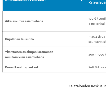
Kalataloude
100 € / tunti
Aikalaskutus asiamiehenä
+ materiaali
max 2 sivua 
Kirjallinen lausunto
seuraavat si
Yksittäisen asiakirjan laatiminen
500 – 1000 
muutoin kuin asiamiehenä
Korvattavat tapaukset
2–8 % korv
Kalatalouden Keskuslii