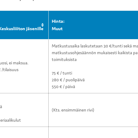
Hinta:
eskusliiiton jäsenille
Muut
Matkustusaika laskutetaan 30 €/tunti sekä ma
matkustusohjesäännön mukaisesti kaikista pa
toimituksista
osi, ei maksua.
 /tilaisuus
75 € / tunti
280 € / puolipäivä
550 € / päivä
vä
(Kts. ensimmäinen rivi)
eriaalikulut