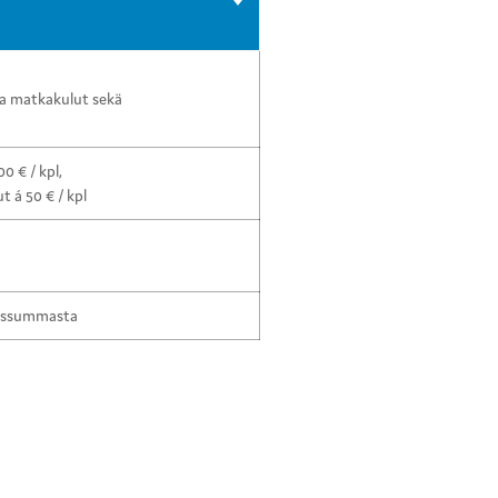
 ja matkakulut sekä
0 € / kpl,
t á 50 € / kpl
ussummasta