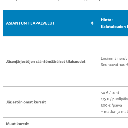
Hinta:
ASIANTUNTIJAPALVELUT
Kalatalouden K
Ensimmäinen/vu
Jäsenjärjestöjen sääntömääräiset tilaisuudet
Seuraavat 100 €
50 € / tunti
175 € / puolipäi
Järjestön omat kurssit
300 € /päivä
+ matka- ja mat
Muut kurssit