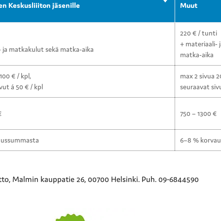
n Keskusliiiton jäsenille
Muut
220 € / tunti
+ materiaali-
- ja matkakulut sekä matka-aika
matka-aika
100 € / kpl,
max 2 sivua 20
vut á 50 € / kpl
seuraavat sivu
€
750 – 1300 €
aussummasta
6–8 % korva
tto, Malmin kauppatie 26, 00700 Helsinki. Puh. 09-6844590