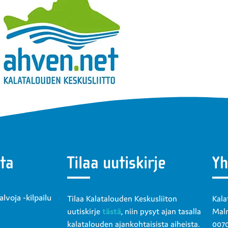
ta
Tilaa uutiskirje
Yh
voja -kilpailu
Tilaa Kalatalouden Keskusliiton
Kala
uutiskirje
tästä
, niin pysyt ajan tasalla
Malm
kalatalouden ajankohtaisista aiheista.
0070