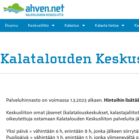
Etusivu
Keskusliitto
Kalastus
Kalasta tietoa
Ka
Kalatalouden Keskus
Palveluhinnasto on voimassa 1.3.2023 alkaen.
Hintoihin lisätä
Keskusliiton omat jäsenet (kalatalouskeskukset, kalastajaliito
oikeutettuja ostamaan Kalatalouden Keskusliiton palveluita j
Yksi päivä
= vähintään 6 h, enintään 8 h, jonka jälkeen siirryt
Puolipäivä = vähintään 3 h, enintään 5 h, jonka ylimenevältä o