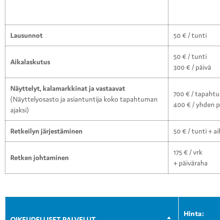
Lausunnot
50 € / tunti
50 € / tunti
Aikalaskutus
300 € / päivä
Näyttelyt, kalamarkkinat ja vastaavat
700 € / tapaht
(Näyttelyosasto ja asiantuntija koko tapahtuman
400 € / yhden p
ajaksi)
Retkeilyn järjestäminen
50 € / tunti + 
175 € / vrk
Retken johtaminen
+ päiväraha
Hinta:
OIKEUDELLISET PALVELUT