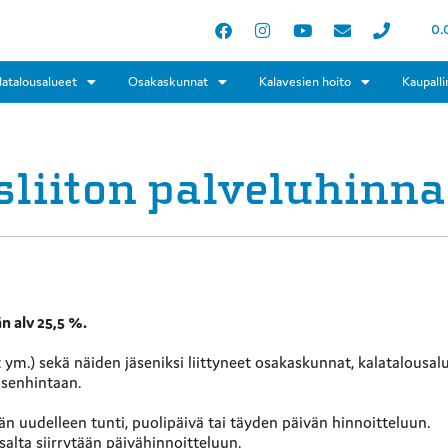
0.
latalousalueet
Osakaskunnat
Kalavesien hoito
Kaupalli
liiton palveluhinna
än alv 25,5 %.
t ym.) sekä näiden jäseniksi liittyneet osakaskunnat, kalatalousal
äsenhintaan.
ään uudelleen tunti, puolipäivä tai täyden päivän hinnoitteluun.
salta siirrytään päivähinnoitteluun.