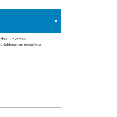
tkakulut valtion
lveluhinnaston mukaisista