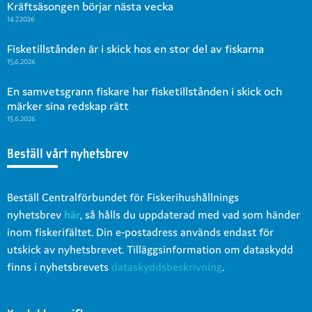
Kräftsäsongen börjar nästa vecka
14.7.2026
Fisketillstånden är i skick hos en stor del av fiskarna
15.6.2026
En samvetsgrann fiskare har fisketillstånden i skick och
märker sina redskap rätt
15.6.2026
Beställ vårt nyhetsbrev
Beställ Centralförbundet för Fiskerihushållnings
nyhetsbrev
här
, så hålls du uppdaterad med vad som händer
inom fiskerifältet. Din e-postadress används endast för
utskick av nyhetsbrevet. Tilläggsinformation om dataskydd
finns i nyhetsbrevets
dataskyddsbeskrivning
.