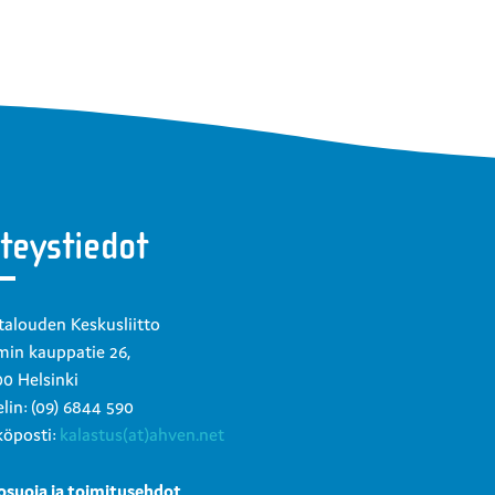
teystiedot
talouden Keskusliitto
in kauppatie 26,
0 Helsinki
lin: (09) 6844 590
öposti:
kalastus(at)ahven.net
osuoja ja toimitusehdot