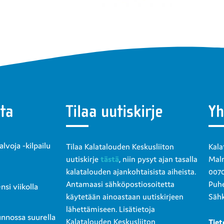
ta
Tilaa uutiskirje
Yh
voja -kilpailu
Tilaa Kalatalouden Keskusliiton
Kala
uutiskirje
tästä
, niin pysyt ajan tasalla
Malm
kalatalouden ajankohtaisista aiheista.
0070
Antamaasi sähköpostiosoitetta
Puhe
si viikolla
käytetään ainoastaan uutiskirjeen
Sähk
lähettämiseen. Lisätietoja
unnossa suurella
Kalatalouden Keskusliiton
Tiet