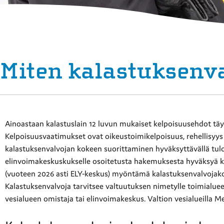
Miten kalastuksenva
Ainoastaan kalastuslain 12 luvun mukaiset kelpoisuusehdot täyt
Kelpoisuusvaatimukset ovat oikeustoimikelpoisuus, rehellisyys
kalastuksenvalvojan kokeen suorittaminen hyväksyttävällä tul
elinvoimakeskuskukselle osoitetusta hakemuksesta hyväksyä k
(vuoteen 2026 asti ELY-keskus) myöntämä kalastuksenvalvojakort
Kalastuksenvalvoja tarvitsee valtuutuksen nimetylle toimialueel
vesialueen omistaja tai elinvoimakeskus. Valtion vesialueilla Me