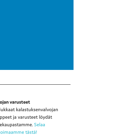
ojan varusteet
ukkaat kalastuksenvalvojan
peet ja varusteet löydät
tekaupastamme.
Selaa
ikoimaamme tästä!