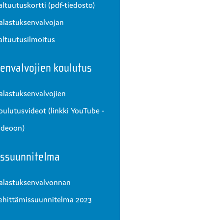
altuutuskortti
(pdf-tiedosto)
alastuksenvalvojan
altuutusilmoitus
envalvojien koulutus
alastuksenvalvojien
oulutusvideot (linkki YouTube -
ideoon)
issuunnitelma
alastuksenvalvonnan
ehittämissuunnitelma 2023