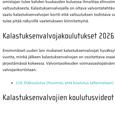
omistajan tulee kahden kuukauden kuluessa ilmoittaa elinvoim
valtuutuksesta. Kalastuksenvalvojalla on oltava valvontateht
saatu kalastuksenvalvojan kortti että valtuutuksen todistava va
tulee pitää näkyvillä vaatetukseen kiinnitettyinä.
Kalastuksenvalvojakoulutukset 2026
Ensimmäiset uuden lain mukaiset kalastuksenvalvojat hyväksyt
vuotta, minkä jälkeen kalastuksenvalvojan on osoitettava osa
järjestämässä kokeessa. Valvontaoikeuden voimassaolopäivämä
valvojankortistaan.
27.8. Etäkoulutus (Huomioi, että koulutus tallennetaan)
Kalastuksenvalvojien koulutusvideot