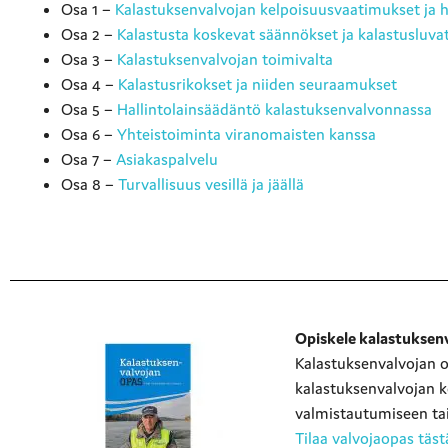
Osa 1 –
Kalastuksenvalvojan kelpoisuusvaatimukset ja
Osa 2 –
Kalastusta koskevat säännökset ja kalastusluva
Osa 3 –
Kalastuksenvalvojan toimivalta
Osa 4 –
Kalastusrikokset ja niiden seuraamukset
Osa 5 –
Hallintolainsäädäntö kalastuksenvalvonnassa
Osa 6 –
Yhteistoiminta viranomaisten kanssa
Osa 7 –
Asiakaspalvelu
Osa 8 –
Turvallisuus vesillä ja jäällä
Opiskele kalastuksenv
Kalastuksenvalvojan 
kalastuksenvalvojan 
valmistautumiseen tai 
Tilaa valvojaopas täst