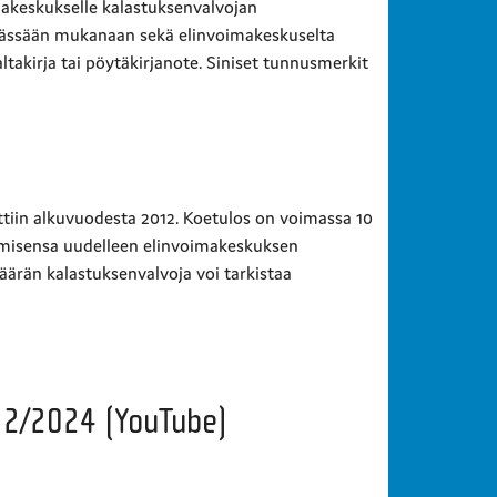
akeskukselle kalastuksenvalvojan
ävässään mukanaan sekä elinvoimakeskuselta
ltakirja tai pöytäkirjanote. Siniset tunnusmerkit
tiin alkuvuodesta 2012. Koetulos on voimassa 10
amisensa uudelleen elinvoimakeskuksen
ärän kalastuksenvalvoja voi tarkistaa
 2/2024 (YouTube)