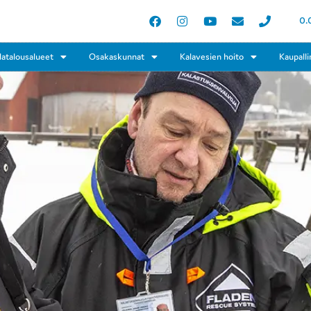
0.
latalousalueet
Osakaskunnat
Kalavesien hoito
Kaupalli