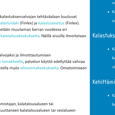
v
K
e kalastuksenvalvojan tehtäväalaan kuuluvat
v
alastuslaki
(Finlex) ja
kalastusasetus
(Finlex).
stetään muutaman kerran vuodessa eri
Kalastuks
ä
kalatalouskeskukselta
. Näillä sivuilla ilmoitetaan
K
lvojaksi ja ilmoittautumisen
k
ä lomakkeella
, palvelun käyttö edellyttää vahvaa
v
stella myös
elinvoimakeskukselta
. Omatoimiseen
Kehittäm
K
omistajan, kalatalousalueen tai
k
uuttaneen kalatalousalueen tai vesialueen