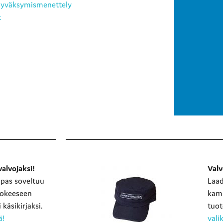
 hyväksymismenettely
t
alvojaksi!
Valv
opas soveltuu
Laad
kokeeseen
kamp
käsikirjaksi.
tuo
ä!
val