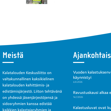
Meistä
Ajankohtais
Vuoden kalastuksenval
Kalatalouden Keskusliitto on
käynnistyi
valtakunnallinen kaksikielinen
4.8.2026
kalatalouden kehittämis- ja
edistämisjärjestö. Liiton tehtävänä
Ravustuskausi alkaa en
on yhdessä jäsenjärjestöjensä ja
14.7.2026
sidosryhmien kanssa edistää
Kalastusluvat ovat k
kaikkien kalastajaryhmien ja