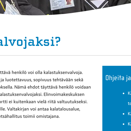
lvojaksi?
tävä henkilö voi olla kalastuksenvalvoja.
Ohjeita ja
 ja luotettavuus, sopivuus tehtävään sekä
oksella. Nämä ehdot täyttävä henkilö voidaan
K
alastuksenvalvojaksi. Elinvoimakeskuksen
ti ei kuitenkaan vielä riitä valtuutukseksi.
t
le. Valtakirjan voi antaa kalatalousalue,
K
tsähallitus toimii omistajana.
K