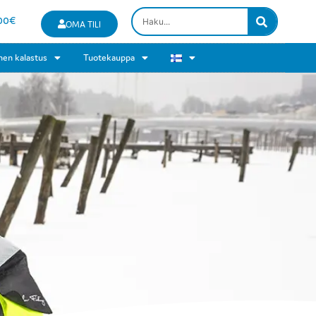
00
€
OMA TILI
nen kalastus
Tuotekauppa