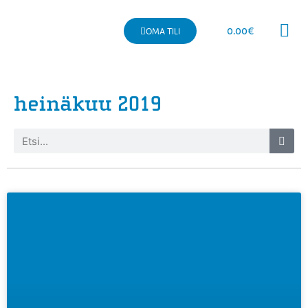
0.00
€
OMA TILI
Kaupallinen 
heinäkuu 2019