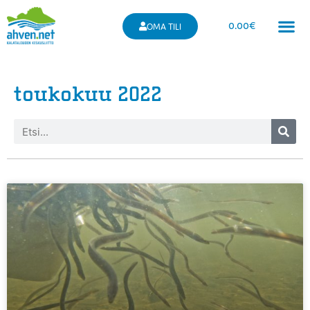
0.00
€
OMA TILI
toukokuu 2022