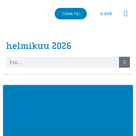
0.00
€
OMA TILI
Kaupallinen 
helmikuu 2026