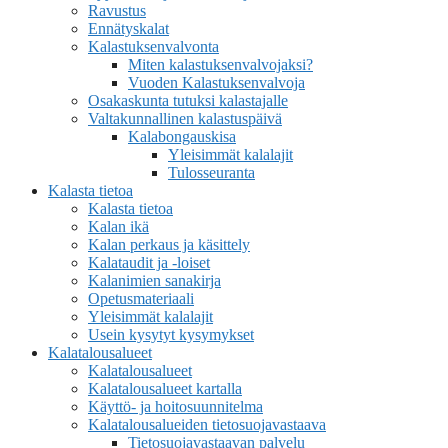
Ravustus
Ennätyskalat
Kalastuksenvalvonta
Miten kalastuksenvalvojaksi?
Vuoden Kalastuksenvalvoja
Osakaskunta tutuksi kalastajalle
Valtakunnallinen kalastuspäivä
Kalabongauskisa
Yleisimmät kalalajit
Tulosseuranta
Kalasta tietoa
Kalasta tietoa
Kalan ikä
Kalan perkaus ja käsittely
Kalataudit ja -loiset
Kalanimien sanakirja
Opetusmateriaali
Yleisimmät kalalajit
Usein kysytyt kysymykset
Kalatalousalueet
Kalatalousalueet
Kalatalousalueet kartalla
Käyttö- ja hoitosuunnitelma
Kalatalousalueiden tietosuojavastaava
Tietosuojavastaavan palvelu