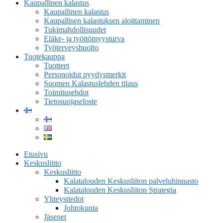
Kaupallinen kalastus
Kaupallinen kalastus
Kaupallisen kalastuksen aloittaminen
Tukimahdollisuudet
Eläke- ja työttömyysturva
Työterveyshuolto
Tuotekauppa
Tuotteet
Personoidut pyydysmerkit
Suomen Kalastuslehden tilaus
Toimitusehdot
Tietosuojaseloste
Etusivu
Keskusliitto
Keskusliitto
Kalatalouden Keskusliiton palveluhinnasto
Kalatalouden Keskusliiton Strategia
Yhteystiedot
Johtokunta
Jäsenet