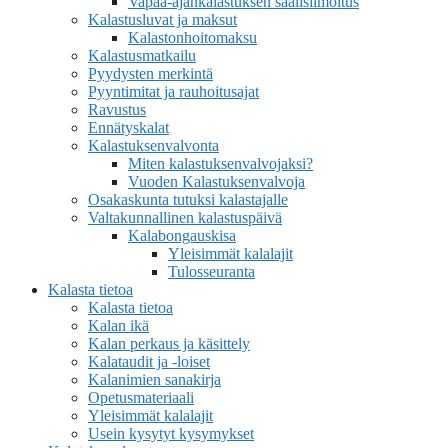
Vapaa-ajankalastuksen saalisilmoitus
Kalastusluvat ja maksut
Kalastonhoitomaksu
Kalastusmatkailu
Pyydysten merkintä
Pyyntimitat ja rauhoitusajat
Ravustus
Ennätyskalat
Kalastuksenvalvonta
Miten kalastuksenvalvojaksi?
Vuoden Kalastuksenvalvoja
Osakaskunta tutuksi kalastajalle
Valtakunnallinen kalastuspäivä
Kalabongauskisa
Yleisimmät kalalajit
Tulosseuranta
Kalasta tietoa
Kalasta tietoa
Kalan ikä
Kalan perkaus ja käsittely
Kalataudit ja -loiset
Kalanimien sanakirja
Opetusmateriaali
Yleisimmät kalalajit
Usein kysytyt kysymykset