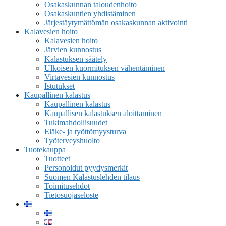
Osakaskunnan taloudenhoito
Osakaskuntien yhdistäminen
Järjestäytymättömän osakaskunnan aktivointi
Kalavesien hoito
Kalavesien hoito
Järvien kunnostus
Kalastuksen säätely
Ulkoisen kuormituksen vähentäminen
Virtavesien kunnostus
Istutukset
Kaupallinen kalastus
Kaupallinen kalastus
Kaupallisen kalastuksen aloittaminen
Tukimahdollisuudet
Eläke- ja työttömyysturva
Työterveyshuolto
Tuotekauppa
Tuotteet
Personoidut pyydysmerkit
Suomen Kalastuslehden tilaus
Toimitusehdot
Tietosuojaseloste