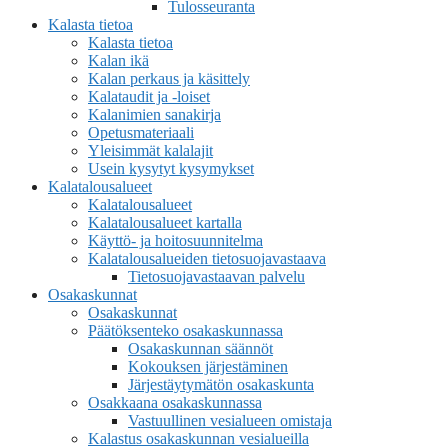
Tulosseuranta
Kalasta tietoa
Kalasta tietoa
Kalan ikä
Kalan perkaus ja käsittely
Kalataudit ja -loiset
Kalanimien sanakirja
Opetusmateriaali
Yleisimmät kalalajit
Usein kysytyt kysymykset
Kalatalousalueet
Kalatalousalueet
Kalatalousalueet kartalla
Käyttö- ja hoitosuunnitelma
Kalatalousalueiden tietosuojavastaava
Tietosuojavastaavan palvelu
Osakaskunnat
Osakaskunnat
Päätöksenteko osakaskunnassa
Osakaskunnan säännöt
Kokouksen järjestäminen
Järjestäytymätön osakaskunta
Osakkaana osakaskunnassa
Vastuullinen vesialueen omistaja
Kalastus osakaskunnan vesialueilla