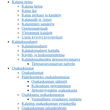
Kalasta tietoa
Kalasta tietoa
Kalan ikä
Kalan perkaus ja käsittely
Kalataudit ja -loiset
Kalanimien sanakirja
Opetusmateriaali
Yleisimmät kalalajit
Usein kysytyt kysymykset
Kalatalousalueet
Kalatalousalueet
Kalatalousalueet kartalla
Käyttö- ja hoitosuunnitelma
Kalatalousalueiden tietosuojavastaava
Tietosuojavastaavan palvelu
Osakaskunnat
Osakaskunnat
Päätöksenteko osakaskunnassa
Osakaskunnan säännöt
Kokouksen järjestäminen
Järjestäytymätön osakaskunta
Osakkaana osakaskunnassa
Vastuullinen vesialueen omistaja
Kalastus osakaskunnan vesialueilla
Osakaskunnan taloudenhoito