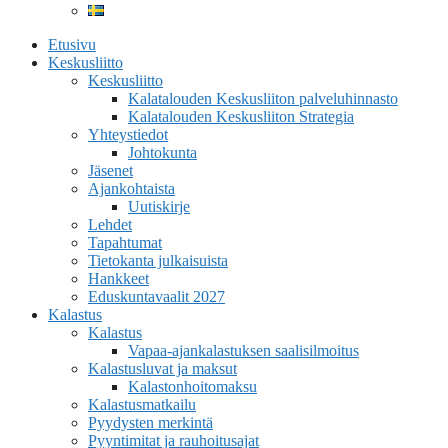
Etusivu
Keskusliitto
Keskusliitto
Kalatalouden Keskusliiton palveluhinnasto
Kalatalouden Keskusliiton Strategia
Yhteystiedot
Johtokunta
Jäsenet
Ajankohtaista
Uutiskirje
Lehdet
Tapahtumat
Tietokanta julkaisuista
Hankkeet
Eduskuntavaalit 2027
Kalastus
Kalastus
Vapaa-ajankalastuksen saalisilmoitus
Kalastusluvat ja maksut
Kalastonhoitomaksu
Kalastusmatkailu
Pyydysten merkintä
Pyyntimitat ja rauhoitusajat