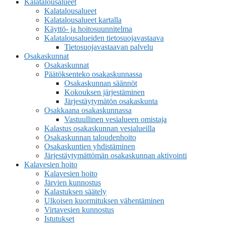
Kalatalousalueet
Kalatalousalueet
Kalatalousalueet kartalla
Käyttö- ja hoitosuunnitelma
Kalatalousalueiden tietosuojavastaava
Tietosuojavastaavan palvelu
Osakaskunnat
Osakaskunnat
Päätöksenteko osakaskunnassa
Osakaskunnan säännöt
Kokouksen järjestäminen
Järjestäytymätön osakaskunta
Osakkaana osakaskunnassa
Vastuullinen vesialueen omistaja
Kalastus osakaskunnan vesialueilla
Osakaskunnan taloudenhoito
Osakaskuntien yhdistäminen
Järjestäytymättömän osakaskunnan aktivointi
Kalavesien hoito
Kalavesien hoito
Järvien kunnostus
Kalastuksen säätely
Ulkoisen kuormituksen vähentäminen
Virtavesien kunnostus
Istutukset