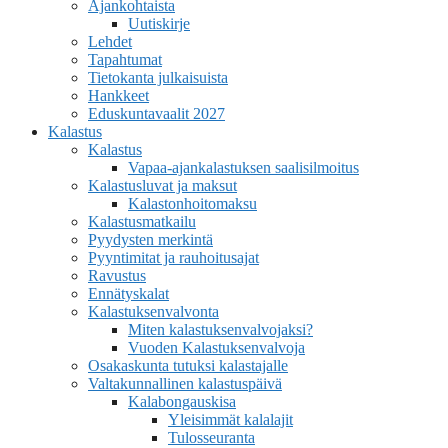
Ajankohtaista
Uutiskirje
Lehdet
Tapahtumat
Tietokanta julkaisuista
Hankkeet
Eduskuntavaalit 2027
Kalastus
Kalastus
Vapaa-ajankalastuksen saalisilmoitus
Kalastusluvat ja maksut
Kalastonhoitomaksu
Kalastusmatkailu
Pyydysten merkintä
Pyyntimitat ja rauhoitusajat
Ravustus
Ennätyskalat
Kalastuksenvalvonta
Miten kalastuksenvalvojaksi?
Vuoden Kalastuksenvalvoja
Osakaskunta tutuksi kalastajalle
Valtakunnallinen kalastuspäivä
Kalabongauskisa
Yleisimmät kalalajit
Tulosseuranta