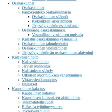
Osakaskunnat
Osakaskunnat
Päätöksenteko osakaskunnassa
Osakaskunnan säännöt
Kokouksen järjestäminen
Järjestäytymätön osakaskunta
Osakkaana osakaskunnassa
Vastuullinen vesialueen omistaja
Kalastus osakaskunnan vesialueilla
Osakaskunnan taloudenhoito
Osakaskuntien yhdistäminen
Järjestäytymättömän osakaskunnan aktivointi
Kalavesien hoito
Kalavesien hoito
Järvien kunnostus
Kalastuksen säätely
Ulkoisen kuormituksen vähentäminen
Virtavesien kunnostus
Istutukset
Kaupallinen kalastus
Kaupallinen kalastus
Kaupallisen kalastuksen aloittaminen
Tukimahdollisuudet
Eläke- ja työttömyysturva
Työterveyshuolto