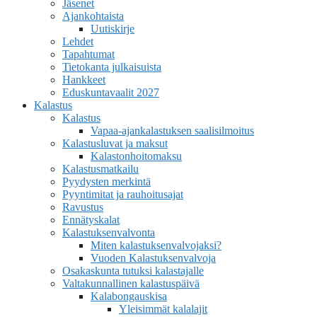
Jäsenet
Ajankohtaista
Uutiskirje
Lehdet
Tapahtumat
Tietokanta julkaisuista
Hankkeet
Eduskuntavaalit 2027
Kalastus
Kalastus
Vapaa-ajankalastuksen saalisilmoitus
Kalastusluvat ja maksut
Kalastonhoitomaksu
Kalastusmatkailu
Pyydysten merkintä
Pyyntimitat ja rauhoitusajat
Ravustus
Ennätyskalat
Kalastuksenvalvonta
Miten kalastuksenvalvojaksi?
Vuoden Kalastuksenvalvoja
Osakaskunta tutuksi kalastajalle
Valtakunnallinen kalastuspäivä
Kalabongauskisa
Yleisimmät kalalajit