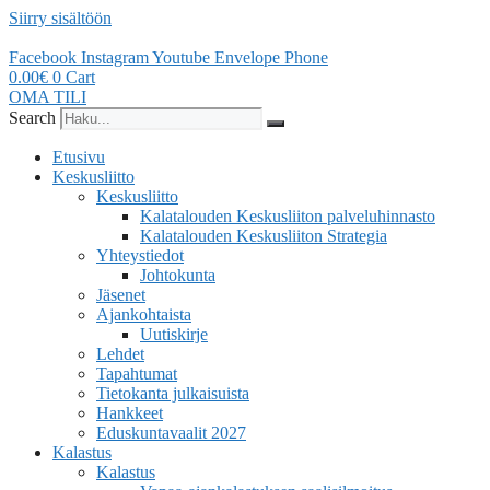
Siirry sisältöön
Facebook
Instagram
Youtube
Envelope
Phone
0.00
€
0
Cart
OMA TILI
Search
Etusivu
Keskusliitto
Keskusliitto
Kalatalouden Keskusliiton palveluhinnasto
Kalatalouden Keskusliiton Strategia
Yhteystiedot
Johtokunta
Jäsenet
Ajankohtaista
Uutiskirje
Lehdet
Tapahtumat
Tietokanta julkaisuista
Hankkeet
Eduskuntavaalit 2027
Kalastus
Kalastus