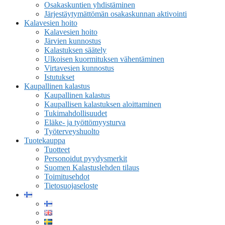
Osakaskuntien yhdistäminen
Järjestäytymättömän osakaskunnan aktivointi
Kalavesien hoito
Kalavesien hoito
Järvien kunnostus
Kalastuksen säätely
Ulkoisen kuormituksen vähentäminen
Virtavesien kunnostus
Istutukset
Kaupallinen kalastus
Kaupallinen kalastus
Kaupallisen kalastuksen aloittaminen
Tukimahdollisuudet
Eläke- ja työttömyysturva
Työterveyshuolto
Tuotekauppa
Tuotteet
Personoidut pyydysmerkit
Suomen Kalastuslehden tilaus
Toimitusehdot
Tietosuojaseloste