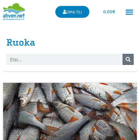
0.00
€
OMA TILI
Ruoka