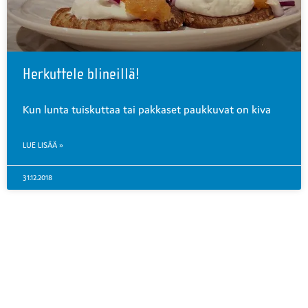
Herkuttele blineillä!
Kun lunta tuiskuttaa tai pakkaset paukkuvat on kiva
LUE LISÄÄ »
31.12.2018