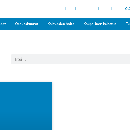
0.
ueet
Osakaskunnat
Kalavesien hoito
Kaupallinen kalastus
Tu