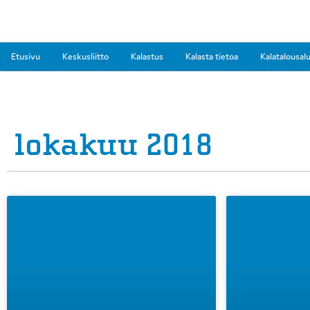
Etusivu
Keskusliitto
Kalastus
Kalasta tietoa
Kalatalousal
lokakuu 2018