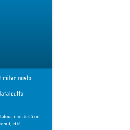
timitan nosto
lataloutta
talousministeriö on
tanut, että