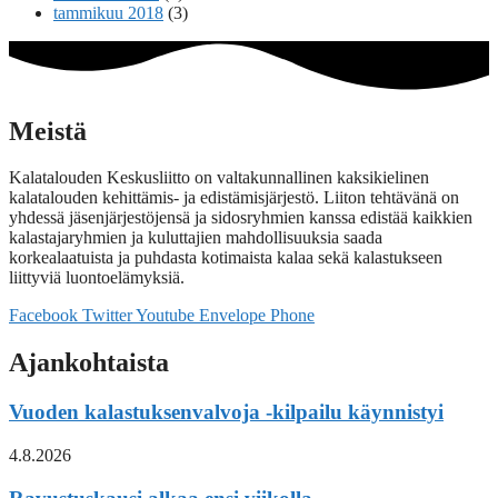
tammikuu 2018
(3)
Meistä
Kalatalouden Keskusliitto on valtakunnallinen kaksikielinen
kalatalouden kehittämis- ja edistämisjärjestö. Liiton tehtävänä on
yhdessä jäsenjärjestöjensä ja sidosryhmien kanssa edistää kaikkien
kalastajaryhmien ja kuluttajien mahdollisuuksia saada
korkealaatuista ja puhdasta kotimaista kalaa sekä kalastukseen
liittyviä luontoelämyksiä.
Facebook
Twitter
Youtube
Envelope
Phone
Ajankohtaista
Vuoden kalastuksenvalvoja -kilpailu käynnistyi
4.8.2026