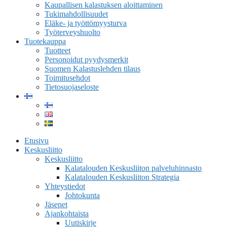
Kaupallisen kalastuksen aloittaminen
Tukimahdollisuudet
Eläke- ja työttömyysturva
Työterveyshuolto
Tuotekauppa
Tuotteet
Personoidut pyydysmerkit
Suomen Kalastuslehden tilaus
Toimitusehdot
Tietosuojaseloste
Etusivu
Keskusliitto
Keskusliitto
Kalatalouden Keskusliiton palveluhinnasto
Kalatalouden Keskusliiton Strategia
Yhteystiedot
Johtokunta
Jäsenet
Ajankohtaista
Uutiskirje