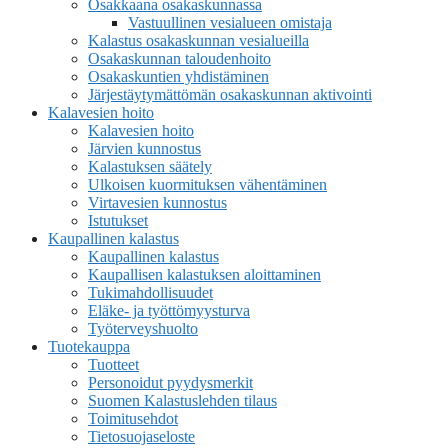
Osakkaana osakaskunnassa
Vastuullinen vesialueen omistaja
Kalastus osakaskunnan vesialueilla
Osakaskunnan taloudenhoito
Osakaskuntien yhdistäminen
Järjestäytymättömän osakaskunnan aktivointi
Kalavesien hoito
Kalavesien hoito
Järvien kunnostus
Kalastuksen säätely
Ulkoisen kuormituksen vähentäminen
Virtavesien kunnostus
Istutukset
Kaupallinen kalastus
Kaupallinen kalastus
Kaupallisen kalastuksen aloittaminen
Tukimahdollisuudet
Eläke- ja työttömyysturva
Työterveyshuolto
Tuotekauppa
Tuotteet
Personoidut pyydysmerkit
Suomen Kalastuslehden tilaus
Toimitusehdot
Tietosuojaseloste