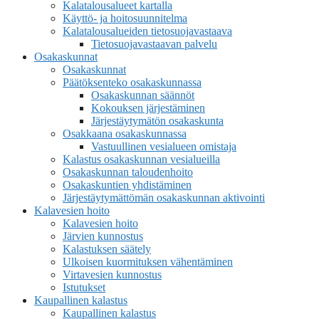
Kalatalousalueet kartalla
Käyttö- ja hoitosuunnitelma
Kalatalousalueiden tietosuojavastaava
Tietosuojavastaavan palvelu
Osakaskunnat
Osakaskunnat
Päätöksenteko osakaskunnassa
Osakaskunnan säännöt
Kokouksen järjestäminen
Järjestäytymätön osakaskunta
Osakkaana osakaskunnassa
Vastuullinen vesialueen omistaja
Kalastus osakaskunnan vesialueilla
Osakaskunnan taloudenhoito
Osakaskuntien yhdistäminen
Järjestäytymättömän osakaskunnan aktivointi
Kalavesien hoito
Kalavesien hoito
Järvien kunnostus
Kalastuksen säätely
Ulkoisen kuormituksen vähentäminen
Virtavesien kunnostus
Istutukset
Kaupallinen kalastus
Kaupallinen kalastus