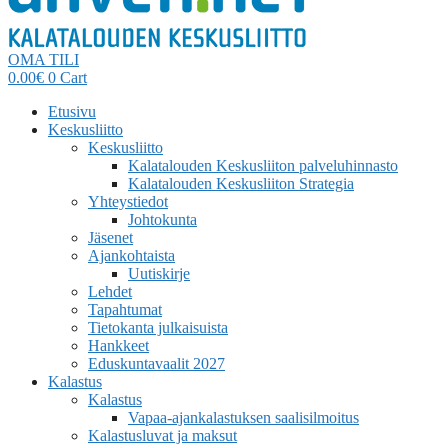
OMA TILI
0.00
€
0
Cart
Etusivu
Keskusliitto
Keskusliitto
Kalatalouden Keskusliiton palveluhinnasto
Kalatalouden Keskusliiton Strategia
Yhteystiedot
Johtokunta
Jäsenet
Ajankohtaista
Uutiskirje
Lehdet
Tapahtumat
Tietokanta julkaisuista
Hankkeet
Eduskuntavaalit 2027
Kalastus
Kalastus
Vapaa-ajankalastuksen saalisilmoitus
Kalastusluvat ja maksut