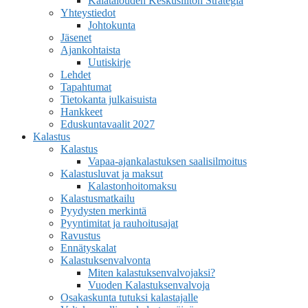
Kalatalouden Keskusliiton Strategia
Yhteystiedot
Johtokunta
Jäsenet
Ajankohtaista
Uutiskirje
Lehdet
Tapahtumat
Tietokanta julkaisuista
Hankkeet
Eduskuntavaalit 2027
Kalastus
Kalastus
Vapaa-ajankalastuksen saalisilmoitus
Kalastusluvat ja maksut
Kalastonhoitomaksu
Kalastusmatkailu
Pyydysten merkintä
Pyyntimitat ja rauhoitusajat
Ravustus
Ennätyskalat
Kalastuksenvalvonta
Miten kalastuksenvalvojaksi?
Vuoden Kalastuksenvalvoja
Osakaskunta tutuksi kalastajalle