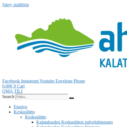
Siirry sisältöön
Facebook
Instagram
Youtube
Envelope
Phone
0.00
€
0
Cart
OMA TILI
Search
Etusivu
Keskusliitto
Keskusliitto
Kalatalouden Keskusliiton palveluhinnasto