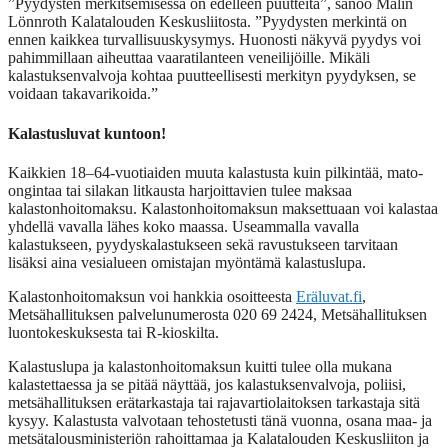
”Pyydysten merkitsemisessä on edelleen puutteita”, sanoo Malin
Lönnroth Kalatalouden Keskusliitosta. ”Pyydysten merkintä on
ennen kaikkea turvallisuuskysymys. Huonosti näkyvä pyydys voi
pahimmillaan aiheuttaa vaaratilanteen veneilijöille. Mikäli
kalastuksenvalvoja kohtaa puutteellisesti merkityn pyydyksen, se
voidaan takavarikoida.”
Kalastusluvat kuntoon!
Kaikkien 18–64-vuotiaiden muuta kalastusta kuin pilkintää, mato-
ongintaa tai silakan litkausta harjoittavien tulee maksaa
kalastonhoitomaksu. Kalastonhoitomaksun maksettuaan voi kalastaa
yhdellä vavalla lähes koko maassa. Useammalla vavalla
kalastukseen, pyydyskalastukseen sekä ravustukseen tarvitaan
lisäksi aina vesialueen omistajan myöntämä kalastuslupa.
Kalastonhoitomaksun voi hankkia osoitteesta
Eräluvat.fi
,
Metsähallituksen palvelunumerosta 020 69 2424, Metsähallituksen
luontokeskuksesta tai R-kioskilta.
Kalastuslupa ja kalastonhoitomaksun kuitti tulee olla mukana
kalastettaessa ja se pitää näyttää, jos kalastuksenvalvoja, poliisi,
metsähallituksen erätarkastaja tai rajavartiolaitoksen tarkastaja sitä
kysyy. Kalastusta valvotaan tehostetusti tänä vuonna, osana maa- ja
metsätalousministeriön rahoittamaa ja Kalatalouden Keskusliiton ja