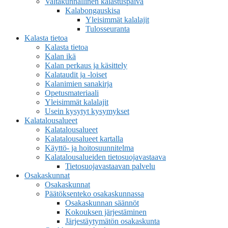
Valtakunnallinen kalastuspäivä
Kalabongauskisa
Yleisimmät kalalajit
Tulosseuranta
Kalasta tietoa
Kalasta tietoa
Kalan ikä
Kalan perkaus ja käsittely
Kalataudit ja -loiset
Kalanimien sanakirja
Opetusmateriaali
Yleisimmät kalalajit
Usein kysytyt kysymykset
Kalatalousalueet
Kalatalousalueet
Kalatalousalueet kartalla
Käyttö- ja hoitosuunnitelma
Kalatalousalueiden tietosuojavastaava
Tietosuojavastaavan palvelu
Osakaskunnat
Osakaskunnat
Päätöksenteko osakaskunnassa
Osakaskunnan säännöt
Kokouksen järjestäminen
Järjestäytymätön osakaskunta