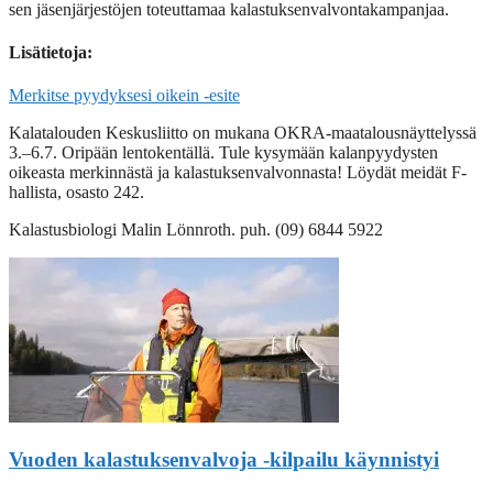
sen jäsenjärjestöjen toteuttamaa kalastuksenvalvontakampanjaa.
Lisätietoja:
Merkitse pyydyksesi oikein -esite
Kalatalouden Keskusliitto on mukana OKRA-maatalousnäyttelyssä
3.–6.7. Oripään lentokentällä. Tule kysymään kalanpyydysten
oikeasta merkinnästä ja kalastuksenvalvonnasta! Löydät meidät F-
hallista, osasto 242.
Kalastusbiologi Malin Lönnroth. puh. (09) 6844 5922
Vuoden kalastuksenvalvoja -kilpailu käynnistyi