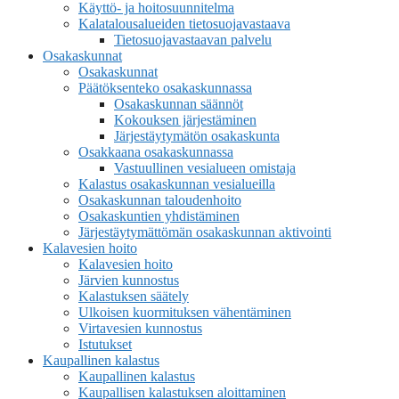
Käyttö- ja hoitosuunnitelma
Kalatalousalueiden tietosuojavastaava
Tietosuojavastaavan palvelu
Osakaskunnat
Osakaskunnat
Päätöksenteko osakaskunnassa
Osakaskunnan säännöt
Kokouksen järjestäminen
Järjestäytymätön osakaskunta
Osakkaana osakaskunnassa
Vastuullinen vesialueen omistaja
Kalastus osakaskunnan vesialueilla
Osakaskunnan taloudenhoito
Osakaskuntien yhdistäminen
Järjestäytymättömän osakaskunnan aktivointi
Kalavesien hoito
Kalavesien hoito
Järvien kunnostus
Kalastuksen säätely
Ulkoisen kuormituksen vähentäminen
Virtavesien kunnostus
Istutukset
Kaupallinen kalastus
Kaupallinen kalastus
Kaupallisen kalastuksen aloittaminen