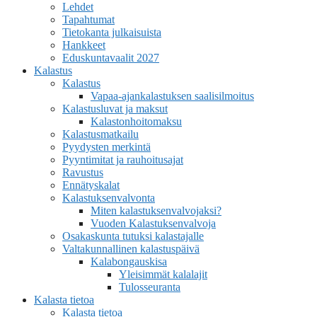
Lehdet
Tapahtumat
Tietokanta julkaisuista
Hankkeet
Eduskuntavaalit 2027
Kalastus
Kalastus
Vapaa-ajankalastuksen saalisilmoitus
Kalastusluvat ja maksut
Kalastonhoitomaksu
Kalastusmatkailu
Pyydysten merkintä
Pyyntimitat ja rauhoitusajat
Ravustus
Ennätyskalat
Kalastuksenvalvonta
Miten kalastuksenvalvojaksi?
Vuoden Kalastuksenvalvoja
Osakaskunta tutuksi kalastajalle
Valtakunnallinen kalastuspäivä
Kalabongauskisa
Yleisimmät kalalajit
Tulosseuranta
Kalasta tietoa
Kalasta tietoa