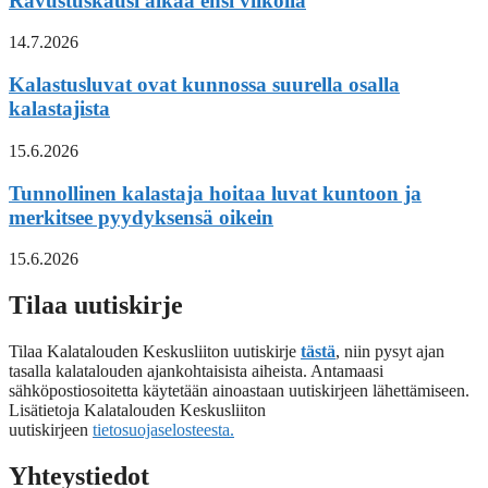
Ravustuskausi alkaa ensi viikolla
14.7.2026
Kalastusluvat ovat kunnossa suurella osalla
kalastajista
15.6.2026
Tunnollinen kalastaja hoitaa luvat kuntoon ja
merkitsee pyydyksensä oikein
15.6.2026
Tilaa uutiskirje
Tilaa Kalatalouden Keskusliiton uutiskirje
tästä
, niin pysyt ajan
tasalla kalatalouden ajankohtaisista aiheista. Antamaasi
sähköpostiosoitetta käytetään ainoastaan uutiskirjeen lähettämiseen.
Lisätietoja Kalatalouden Keskusliiton
uutiskirjeen
tietosuojaselosteesta.
Yhteystiedot