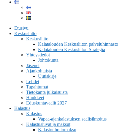
Etusivu
Keskusliitto
Keskusliitto
Kalatalouden Keskusliiton palveluhinnasto
Kalatalouden Keskusliiton Strategia
Yhteystiedot
Johtokunta
Jäsenet
Ajankohtaista
Uutiskirje
Lehdet
Tapahtumat
Tietokanta julkaisuista
Hankkeet
Eduskuntavaalit 2027
Kalastus
Kalastus
Vapaa-ajankalastuksen saalisilmoitus
Kalastusluvat ja maksut
Kalastonhoitomaksu