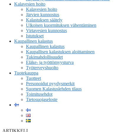
Kalavesien hoito
Kalavesien hoito
Järvien kunnostus
Kalastuksen säätely
Ulkoisen kuormituksen vähentäminen
Virtavesien kunnostus
Istutukset
Kaupallinen kalastus
Kaupallinen kalastus
Kaupallisen kalastuksen aloittaminen
Tukimahdollisuudet
Eläke- ja työttömyysturva
Työterveyshuolto
Tuotekauppa
Tuotteet
Personoidut pyydysmerkit
Suomen Kalastuslehden tilaus
Toimitusehdot
Tietosuojaseloste
ARTIKKELI