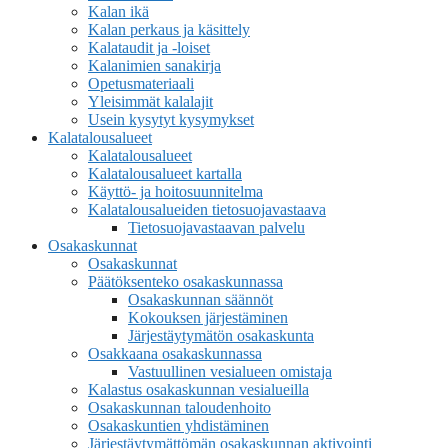
Kalan ikä
Kalan perkaus ja käsittely
Kalataudit ja -loiset
Kalanimien sanakirja
Opetusmateriaali
Yleisimmät kalalajit
Usein kysytyt kysymykset
Kalatalousalueet
Kalatalousalueet
Kalatalousalueet kartalla
Käyttö- ja hoitosuunnitelma
Kalatalousalueiden tietosuojavastaava
Tietosuojavastaavan palvelu
Osakaskunnat
Osakaskunnat
Päätöksenteko osakaskunnassa
Osakaskunnan säännöt
Kokouksen järjestäminen
Järjestäytymätön osakaskunta
Osakkaana osakaskunnassa
Vastuullinen vesialueen omistaja
Kalastus osakaskunnan vesialueilla
Osakaskunnan taloudenhoito
Osakaskuntien yhdistäminen
Järjestäytymättömän osakaskunnan aktivointi