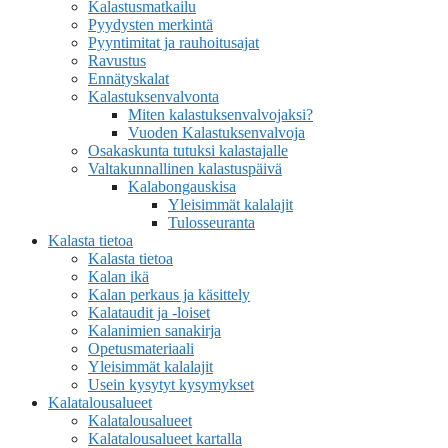
Kalastusmatkailu
Pyydysten merkintä
Pyyntimitat ja rauhoitusajat
Ravustus
Ennätyskalat
Kalastuksenvalvonta
Miten kalastuksenvalvojaksi?
Vuoden Kalastuksenvalvoja
Osakaskunta tutuksi kalastajalle
Valtakunnallinen kalastuspäivä
Kalabongauskisa
Yleisimmät kalalajit
Tulosseuranta
Kalasta tietoa
Kalasta tietoa
Kalan ikä
Kalan perkaus ja käsittely
Kalataudit ja -loiset
Kalanimien sanakirja
Opetusmateriaali
Yleisimmät kalalajit
Usein kysytyt kysymykset
Kalatalousalueet
Kalatalousalueet
Kalatalousalueet kartalla