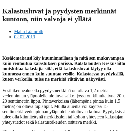
Kalastusluvat ja pyydysten merkinnät
kuntoon, niin valvoja ei yllätä
Malin Lönnroth
02.07.2019
Kesälomakausi käy kuumimmillaan ja mitä sen mukavampaa
kuin rentoutua kalastuksen parissa. Kalatalouden Keskusliitto
muistuttaa kalastajia siitä, että kalastusluvat täytyy olla
kunnossa ennen kuin suuntaa vesille. Kalastaessa pyydyksillä,
kuten verkoilla, tulee ne merkitä riittävän näkyvästi.
Vesiliikennealueella pyydysmerkkinä on oltava 1,2 metriä
vedenpinnan yläpuolelle ulottuva salko, jossa on kiinnitettynä 20 x
20 senttimetrin lippu. Pintaverkoissa (lähempänä pintaa kuin 1,5
metriä) on oltava tuplaliput. Muilla alueilla voi käyttää 15
senttimetriä vedenpinnan yläpuolelle ulottuvaa kohoa. Pyydyksissä
tulee olla kiinnitettynä merkkisalon tai kohon yhteyteen kalastajan
yhteystiedot sekä kalastusoikeuden osittava merkki.