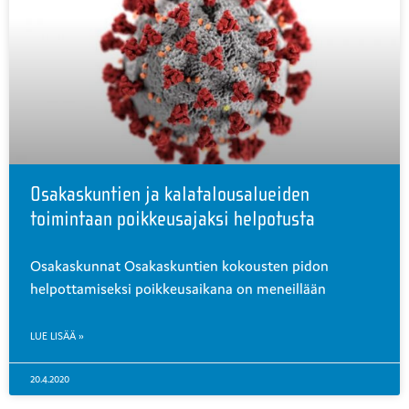
Osakaskuntien ja kalatalousalueiden
toimintaan poikkeusajaksi helpotusta
Osakaskunnat Osakaskuntien kokousten pidon
helpottamiseksi poikkeusaikana on meneillään
LUE LISÄÄ »
20.4.2020