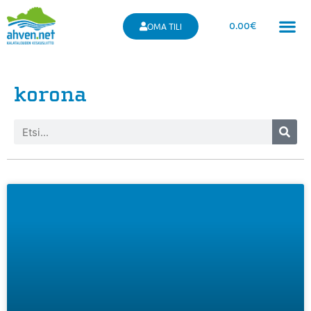
0.00
€
OMA TILI
korona