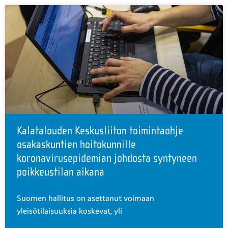
Kalatalouden Keskusliiton toimintaohje
osakaskuntien hoitokunnille
koronavirusepidemian johdosta syntyneen
poikkeustilan aikana
Suomen hallitus on asettanut voimaan
yleisötilaisuuksia koskevat, yli