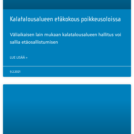
Kalatalousalueen etäkokous poikkeusoloissa
Väliaikaisen lain mukaan kalatalousalueen hallitus voi
sallia etäosallistumisen
LUE LISÄÄ »
9.2.2021