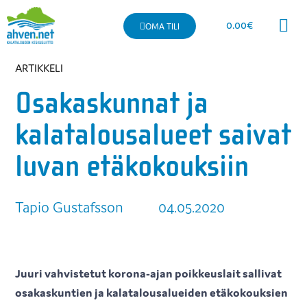
0.00
€
OMA TILI
Kaupallinen 
ARTIKKELI
Osakaskunnat ja
kalatalousalueet saivat
luvan etäkokouksiin
Tapio Gustafsson
04.05.2020
Juuri vahvistetut korona-ajan poikkeuslait sallivat
osakaskuntien ja kalatalousalueiden etäkokouksien