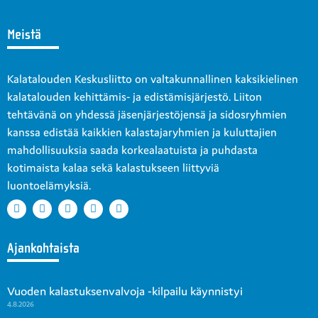
Meistä
Kalatalouden Keskusliitto on valtakunnallinen kaksikielinen
kalatalouden kehittämis- ja edistämisjärjestö. Liiton
tehtävänä on yhdessä jäsenjärjestöjensä ja sidosryhmien
kanssa edistää kaikkien kalastajaryhmien ja kuluttajien
mahdollisuuksia saada korkealaatuista ja puhdasta
kotimaista kalaa sekä kalastukseen liittyviä
luontoelämyksiä.
Ajankohtaista
Vuoden kalastuksenvalvoja -kilpailu käynnistyi
4.8.2026