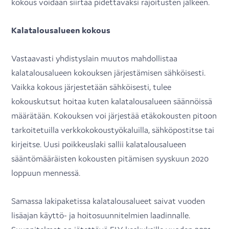
kokous voidaan siirtää pidettäväksi rajoitusten jälkeen.
Kalatalousalueen kokous
Vastaavasti yhdistyslain muutos mahdollistaa
kalatalousalueen kokouksen järjestämisen sähköisesti.
Vaikka kokous järjestetään sähköisesti, tulee
kokouskutsut hoitaa kuten kalatalousalueen säännöissä
määrätään. Kokouksen voi järjestää etäkokousten pitoon
tarkoitetuilla verkkokokoustyökaluilla, sähköpostitse tai
kirjeitse. Uusi poikkeuslaki sallii kalatalousalueen
sääntömääräisten kokousten pitämisen syyskuun 2020
loppuun mennessä.
Samassa lakipaketissa kalatalousalueet saivat vuoden
lisäajan käyttö- ja hoitosuunnitelmien laadinnalle.