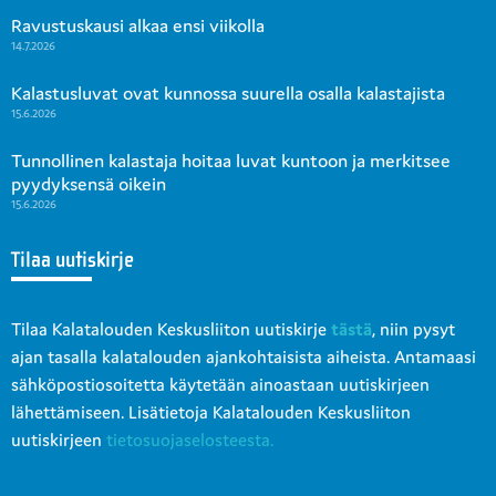
Ravustuskausi alkaa ensi viikolla
14.7.2026
Kalastusluvat ovat kunnossa suurella osalla kalastajista
15.6.2026
Tunnollinen kalastaja hoitaa luvat kuntoon ja merkitsee
pyydyksensä oikein
15.6.2026
Tilaa uutiskirje
Tilaa Kalatalouden Keskusliiton uutiskirje
tästä
, niin pysyt
ajan tasalla kalatalouden ajankohtaisista aiheista. Antamaasi
sähköpostiosoitetta käytetään ainoastaan uutiskirjeen
lähettämiseen. Lisätietoja Kalatalouden Keskusliiton
uutiskirjeen
tietosuojaselosteesta.