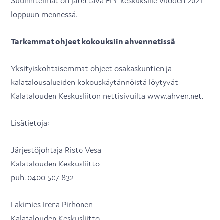
Suunnitelmat on jätettävä ELY-keskuksille vuoden 2021
loppuun mennessä.
Tarkemmat ohjeet kokouksiin ahvennetissä
Yksityiskohtaisemmat ohjeet osakaskuntien ja
kalatalousalueiden kokouskäytännöistä löytyvät
Kalatalouden Keskusliiton nettisivuilta www.ahven.net.
Lisätietoja:
Järjestöjohtaja Risto Vesa
Kalatalouden Keskusliitto
puh. 0400 507 832
Lakimies Irena Pirhonen
Kalatalouden Keskusliitto