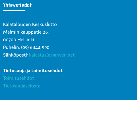
Yhteystiedot
Kalatalouden Keskusliitto
Malmin kauppatie 26,
00700 Helsinki
Puhelin: (09) 6844 590
Sähköposti:
kalastus(at)ahven.net
Tietosuoja ja toimitusehdot
Toimitusehdot
Tietosuojaseloste