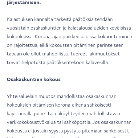
järjestämisen.
Kalastuksen kannalta tärkeitä päätöksiä tehdään
vuosittain osakaskuntien ja kalatalousalueiden keväisissä
kokouksissa. Korona-ajan poikkeusoloissa kokoontuminen
on rajoitettua, eikä kokousten pitäminen perinteiseen
tapaan ole ollut mahdollista. Tuoreet lakimuutokset
toivat helpotusta päätöksentekoon kalavesillä.
Osakaskuntien kokous
Yhteisaluelain muutos mahdollistaa osakaskunnan
kokouksien pitämisen korona-aikana sähköisesti
käyttämällä puhe- tai näköyhteyden mahdollistavaa
verkkokokoustyökalua tai sähköpostia. Jos osakaskunnan
kokousta ei jostain syystä pystytä pitämään sähköisesti,