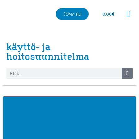
0.00
€
OMA TILI
Kaupallinen 
käyttö- ja
hoitosuunnitelma