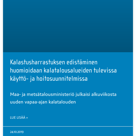
Kalastusharrastuksen edistäminen
huomioidaan kalatalousalueiden tulevissa
käyttö- ja hoitosuunnitelmissa
Maa- ja metsätalousministeriö julkaisi alkuviikosta
uuden vapaa-ajan kalatalouden
LUE LISÄÄ »
24.10.2019