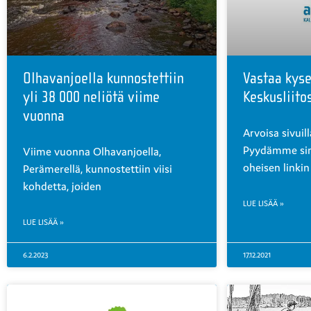
Olhavanjoella kunnostettiin
Vastaa kyse
yli 38 000 neliötä viime
Keskusliito
vuonna
Arvoisa sivuil
Pyydämme si
Viime vuonna Olhavanjoella,
oheisen linkin
Perämerellä, kunnostettiin viisi
kohdetta, joiden
LUE LISÄÄ »
LUE LISÄÄ »
6.2.2023
17.12.2021