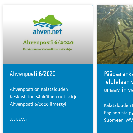
Ahvenposti 6/2020
Pääosa anke
istutetaan 
Ahvenposti on Kalatalouden
omaaviin ve
Keskusliiton sähköinen uutiskirje.
Ahvenposti 6/2020 ilmestyi
Kalatalouden 
Englannista py
Suomeen. W
LUE LISÄÄ »