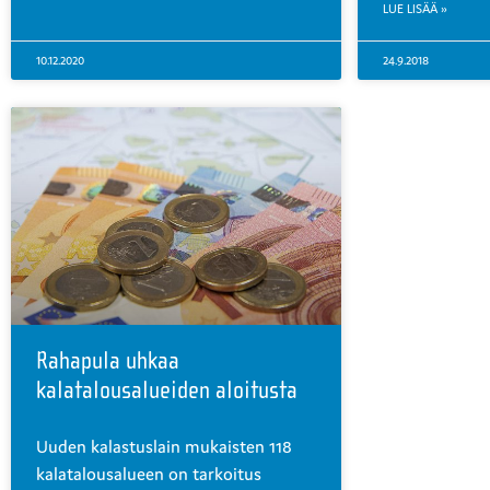
LUE LISÄÄ »
10.12.2020
24.9.2018
Rahapula uhkaa
kalatalousalueiden aloitusta
Uuden kalastuslain mukaisten 118
kalatalousalueen on tarkoitus