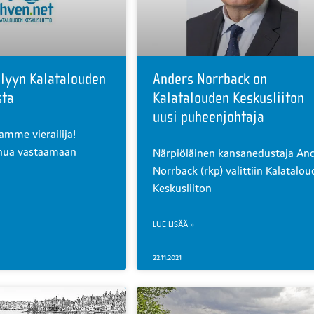
lyyn Kalatalouden
Anders Norrback on
sta
Kalatalouden Keskusliiton
uusi puheenjohtaja
lamme vierailija!
nua vastaamaan
Närpiöläinen kansanedustaja An
Norrback (rkp) valittiin Kalatalo
Keskusliiton
LUE LISÄÄ »
22.11.2021