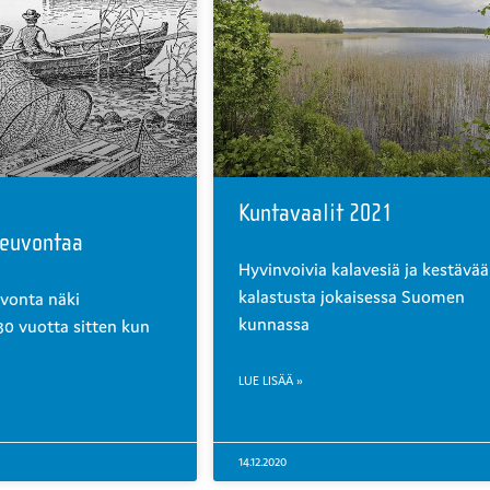
Kuntavaalit 2021
neuvontaa
Hyvinvoivia kalavesiä ja kestävää
kalastusta jokaisessa Suomen
vonta näki
kunnassa
30 vuotta sitten kun
LUE LISÄÄ »
14.12.2020