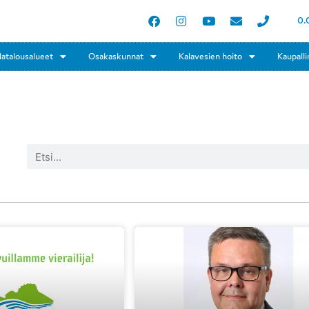
0.
latalousalueet
Osakaskunnat
Kalavesien hoito
Kaupalli