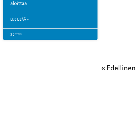
aloittaa
LUE LISÄÄ »
3.5.2018
« Edellinen