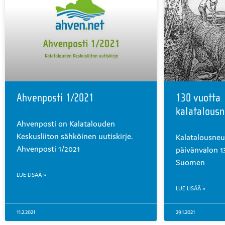
Ahvenposti 1/2021
130 vuotta
kalatalous
Ahvenposti on Kalatalouden
Keskusliiton sähköinen uutiskirje.
Kalatalousneu
Ahvenposti 1/2021
päivänvalon 1
Suomen
LUE LISÄÄ »
LUE LISÄÄ »
11.2.2021
29.1.2021