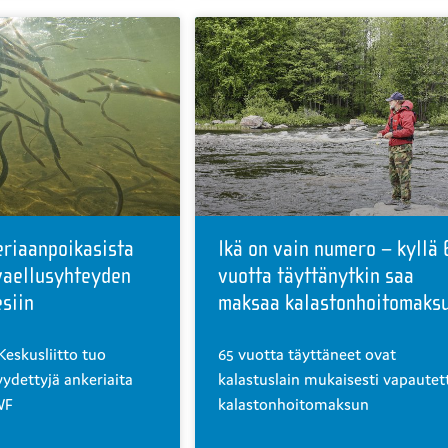
riaanpoikasista
Ikä on vain numero – kyllä 
vaellusyhteyden
vuotta täyttänytkin saa
siin
maksaa kalastonhoitomaks
Keskusliitto tuo
65 vuotta täyttäneet ovat
ydettyjä ankeriaita
kalastuslain mukaisesti vapautet
WF
kalastonhoitomaksun