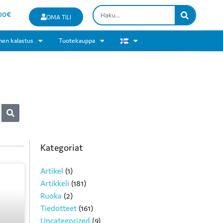
00
€
OMA TILI
nen kalastus
Tuotekauppa
Kategoriat
Artikel
(1)
Artikkeli
(181)
Ruoka
(2)
Tiedotteet
(161)
Uncategorized
(9)