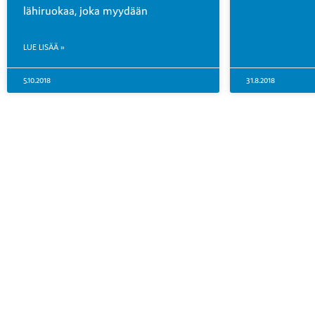
lähiruokaa, joka myydään
LUE LISÄÄ »
5.10.2018
31.8.2018