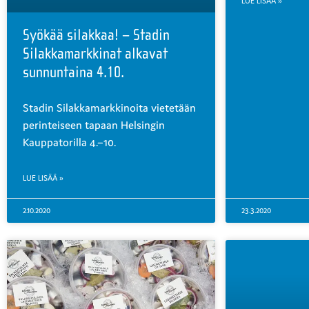
LUE LISÄÄ »
Syökää silakkaa! – Stadin
Silakkamarkkinat alkavat
sunnuntaina 4.10.
Stadin Silakkamarkkinoita vietetään
perinteiseen tapaan Helsingin
Kauppatorilla 4.–10.
LUE LISÄÄ »
2.10.2020
23.3.2020