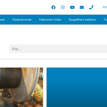
0.
ueet
Osakaskunnat
Kalavesien hoito
Kaupallinen kalastus
Tu