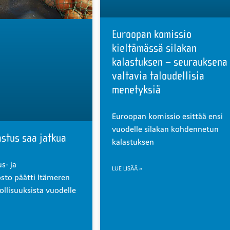
Euroopan komissio
kieltämässä silakan
kalastuksen – seurauksena
valtavia taloudellisia
menetyksiä
Euroopan komissio esittää ensi
vuodelle silakan kohdennetun
astus saa jatkua
kalastuksen
s- ja
LUE LISÄÄ »
sto päätti Itämeren
llisuuksista vuodelle