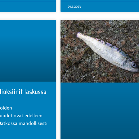
29.8.2023
dioksiinit laskussa
koiden
suudet ovat edelleen
Jatkossa mahdollisesti