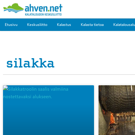
Etusivu
Keskusliitto
Kalastus
Kalasta tietoa
Kalatalousal
silakka