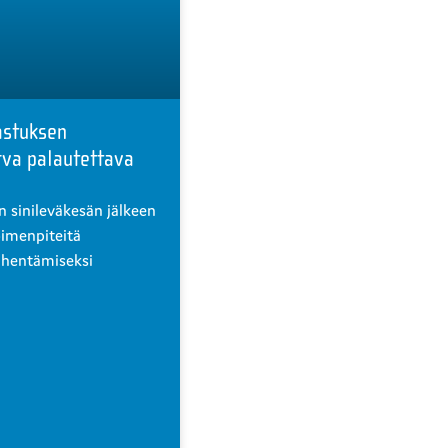
astuksen
va palautettava
 sinileväkesän jälkeen
oimenpiteitä
ähentämiseksi