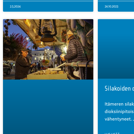
2.5.2024
26.10.2023
Silakoiden 
Itämeren sila
dioksiinipitoi
vähentyneet. 