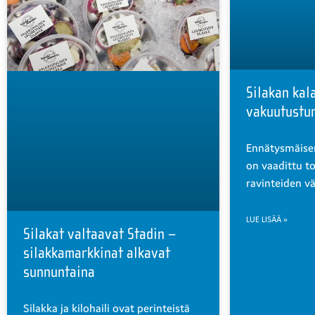
Silakan kal
vakuutustur
Ennätysmäisen
on vaadittu t
ravinteiden v
LUE LISÄÄ »
Silakat valtaavat Stadin –
silakkamarkkinat alkavat
sunnuntaina
Silakka ja kilohaili ovat perinteistä