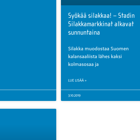
Syökää silakkaa! – Stadin
Silakkamarkkinat alkavat
sunnuntaina
Silakka muodostaa Suomen
kalansaaliista lähes kaksi
kolmasosaa ja
LUE LISÄÄ »
3.10.2019