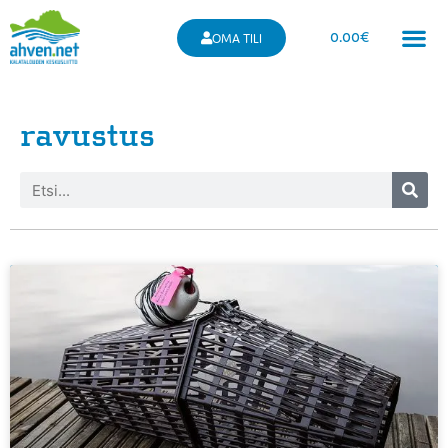
0.00
€
OMA TILI
ravustus