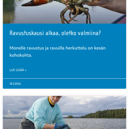
Ravustuskausi alkaa, oletko valmiina?
Monelle ravustus ja ravuilla herkuttelu on kesän
kohokohta.
LUE LISÄÄ »
18.7.2022