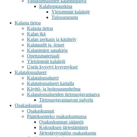
Valtakunnallinen kalastuspäivä
Kalabongauskisa
Yleisimmät kalalajit
Tulosseuranta
Kalasta tietoa
Kalasta tietoa
Kalan ikä
Kalan perkaus ja käsittely
Kalataudit ja -loiset
Kalanimien sanakirja
Opetusmateriaali
Yleisimmät kalalajit
Usein kysytyt kysymykset
Kalatalousalueet
Kalatalousalueet
Kalatalousalueet kartalla
Käyttö- ja hoitosuunnitelma
Kalatalousalueiden tietosuojavastaava
Tietosuojavastaavan palvelu
Osakaskunnat
Osakaskunnat
Päätöksenteko osakaskunnassa
Osakaskunnan säännöt
Kokouksen järjestäminen
Järjestäytymätön osakaskunta