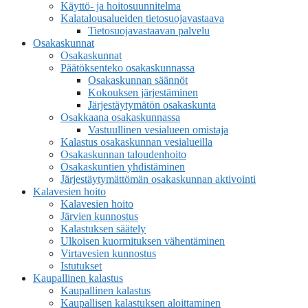
Käyttö- ja hoitosuunnitelma
Kalatalousalueiden tietosuojavastaava
Tietosuojavastaavan palvelu
Osakaskunnat
Osakaskunnat
Päätöksenteko osakaskunnassa
Osakaskunnan säännöt
Kokouksen järjestäminen
Järjestäytymätön osakaskunta
Osakkaana osakaskunnassa
Vastuullinen vesialueen omistaja
Kalastus osakaskunnan vesialueilla
Osakaskunnan taloudenhoito
Osakaskuntien yhdistäminen
Järjestäytymättömän osakaskunnan aktivointi
Kalavesien hoito
Kalavesien hoito
Järvien kunnostus
Kalastuksen säätely
Ulkoisen kuormituksen vähentäminen
Virtavesien kunnostus
Istutukset
Kaupallinen kalastus
Kaupallinen kalastus
Kaupallisen kalastuksen aloittaminen