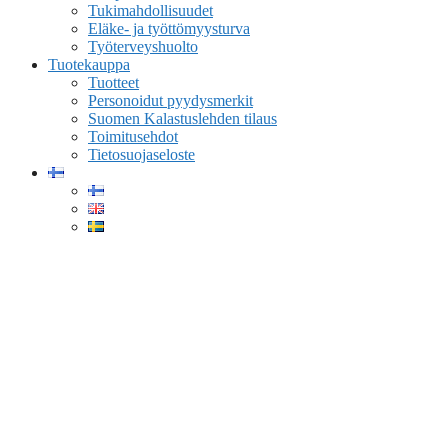
Tukimahdollisuudet
Eläke- ja työttömyysturva
Työterveyshuolto
Tuotekauppa
Tuotteet
Personoidut pyydysmerkit
Suomen Kalastuslehden tilaus
Toimitusehdot
Tietosuojaseloste