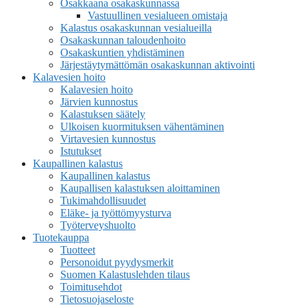
Osakkaana osakaskunnassa
Vastuullinen vesialueen omistaja
Kalastus osakaskunnan vesialueilla
Osakaskunnan taloudenhoito
Osakaskuntien yhdistäminen
Järjestäytymättömän osakaskunnan aktivointi
Kalavesien hoito
Kalavesien hoito
Järvien kunnostus
Kalastuksen säätely
Ulkoisen kuormituksen vähentäminen
Virtavesien kunnostus
Istutukset
Kaupallinen kalastus
Kaupallinen kalastus
Kaupallisen kalastuksen aloittaminen
Tukimahdollisuudet
Eläke- ja työttömyysturva
Työterveyshuolto
Tuotekauppa
Tuotteet
Personoidut pyydysmerkit
Suomen Kalastuslehden tilaus
Toimitusehdot
Tietosuojaseloste