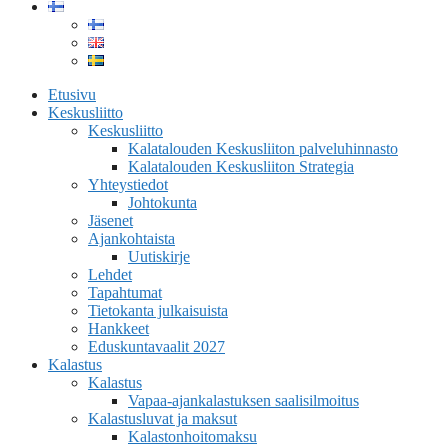
Etusivu
Keskusliitto
Keskusliitto
Kalatalouden Keskusliiton palveluhinnasto
Kalatalouden Keskusliiton Strategia
Yhteystiedot
Johtokunta
Jäsenet
Ajankohtaista
Uutiskirje
Lehdet
Tapahtumat
Tietokanta julkaisuista
Hankkeet
Eduskuntavaalit 2027
Kalastus
Kalastus
Vapaa-ajankalastuksen saalisilmoitus
Kalastusluvat ja maksut
Kalastonhoitomaksu