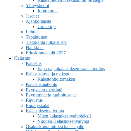
Kalatalouden Keskusliiton Strategia
Yhteystiedot
Johtokunta
Jäsenet
Ajankohtaista
Uutiskirje
Lehdet
Tapahtumat
Tietokanta julkaisuista
Hankkeet
Eduskuntavaalit 2027
Kalastus
Kalastus
Vapaa-ajankalastuksen saalisilmoitus
Kalastusluvat ja maksut
Kalastonhoitomaksu
Kalastusmatkailu
Pyydysten merkintä
Pyyntimitat ja rauhoitusajat
Ravustus
Ennätyskalat
Kalastuksenvalvonta
Miten kalastuksenvalvojaksi?
Vuoden Kalastuksenvalvoja
Osakaskunta tutuksi kalastajalle