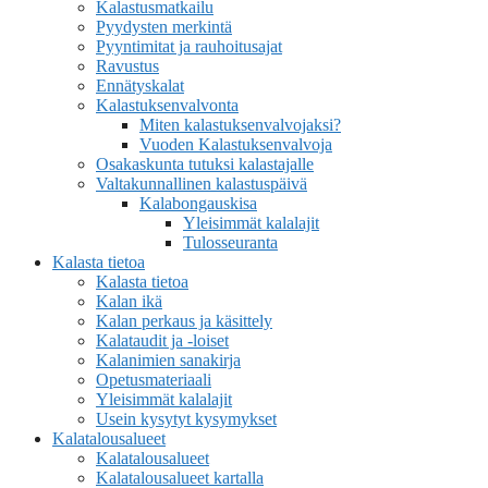
Kalastusmatkailu
Pyydysten merkintä
Pyyntimitat ja rauhoitusajat
Ravustus
Ennätyskalat
Kalastuksenvalvonta
Miten kalastuksenvalvojaksi?
Vuoden Kalastuksenvalvoja
Osakaskunta tutuksi kalastajalle
Valtakunnallinen kalastuspäivä
Kalabongauskisa
Yleisimmät kalalajit
Tulosseuranta
Kalasta tietoa
Kalasta tietoa
Kalan ikä
Kalan perkaus ja käsittely
Kalataudit ja -loiset
Kalanimien sanakirja
Opetusmateriaali
Yleisimmät kalalajit
Usein kysytyt kysymykset
Kalatalousalueet
Kalatalousalueet
Kalatalousalueet kartalla