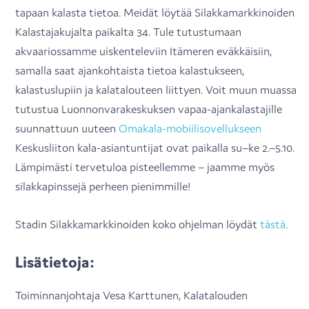
tapaan kalasta tietoa. Meidät löytää Silakkamarkkinoiden
Kalastajakujalta paikalta 34. Tule tutustumaan
akvaariossamme uiskenteleviin Itämeren eväkkäisiin,
samalla saat ajankohtaista tietoa kalastukseen,
kalastuslupiin ja kalatalouteen liittyen. Voit muun muassa
tutustua Luonnonvarakeskuksen vapaa-ajankalastajille
suunnattuun uuteen
Omakala-mobiilisovellukseen
Keskusliiton kala-asiantuntijat ovat paikalla su–ke 2.–5.10.
Lämpimästi tervetuloa pisteellemme – jaamme myös
silakkapinssejä perheen pienimmille!
Stadin Silakkamarkkinoiden koko ohjelman löydät
tästä
.
Lisätietoja:
Toiminnanjohtaja Vesa Karttunen, Kalatalouden