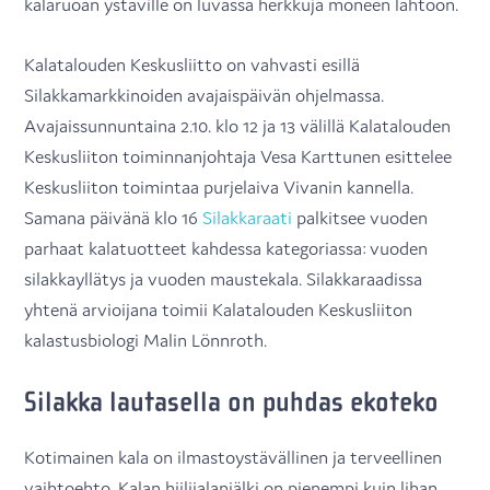
kalaruoan ystäville on luvassa herkkuja moneen lähtöön.
Kalatalouden Keskusliitto on vahvasti esillä
Silakkamarkkinoiden avajaispäivän ohjelmassa.
Avajaissunnuntaina 2.10. klo 12 ja 13 välillä Kalatalouden
Keskusliiton toiminnanjohtaja Vesa Karttunen esittelee
Keskusliiton toimintaa purjelaiva Vivanin kannella.
Samana päivänä klo 16
Silakkaraati
palkitsee vuoden
parhaat kalatuotteet kahdessa kategoriassa: vuoden
silakkayllätys ja vuoden maustekala. Silakkaraadissa
yhtenä arvioijana toimii Kalatalouden Keskusliiton
kalastusbiologi Malin Lönnroth.
Silakka lautasella on puhdas ekoteko
Kotimainen kala on ilmastoystävällinen ja terveellinen
vaihtoehto. Kalan hiilijalanjälki on pienempi kuin lihan