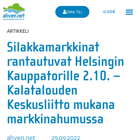
0.00
€
OMA TILI
ARTIKKELI
Silakkamarkkinat
rantautuvat Helsingin
Kauppatorille 2.10. –
Kalatalouden
Keskusliitto mukana
markkinahumussa
ahven.net
29.09.2022