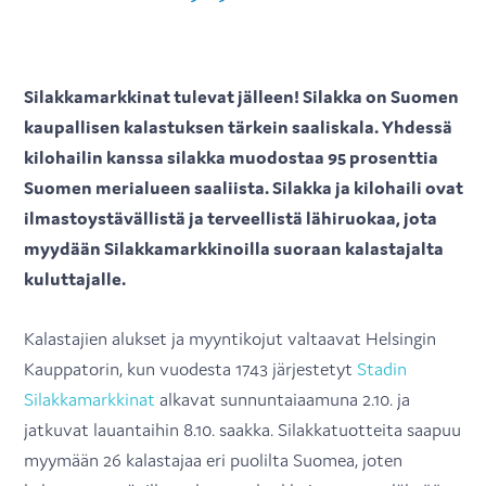
Silakkamarkkinat tulevat jälleen! Silakka on Suomen
kaupallisen kalastuksen tärkein saaliskala. Yhdessä
kilohailin kanssa silakka muodostaa 95 prosenttia
Suomen merialueen saaliista. Silakka ja kilohaili ovat
ilmastoystävällistä ja terveellistä lähiruokaa, jota
myydään Silakkamarkkinoilla suoraan kalastajalta
kuluttajalle.
Kalastajien alukset ja myyntikojut valtaavat Helsingin
Kauppatorin, kun vuodesta 1743 järjestetyt
Stadin
Silakkamarkkinat
alkavat sunnuntaiaamuna 2.10. ja
jatkuvat lauantaihin 8.10. saakka. Silakkatuotteita saapuu
myymään 26 kalastajaa eri puolilta Suomea, joten