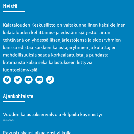
Meistä
Kalatalouden Keskusliitto on valtakunnallinen kaksikielinen
kalatalouden kehittämis- ja edistämisjärjestö. Liiton
tehtävänä on yhdessä jäsenjärjestöjensä ja sidosryhmien
kanssa edistää kaikkien kalastajaryhmien ja kuluttajien
mahdollisuuksia saada korkealaatuista ja puhdasta
kotimaista kalaa sekä kalastukseen liittyviä
luontoelämyksiä.
Ajankohtaista
Vuoden kalastuksenvalvoja -kilpailu käynnistyi
4.8.2026
Ravustuskausi alkaa ensi viikolla