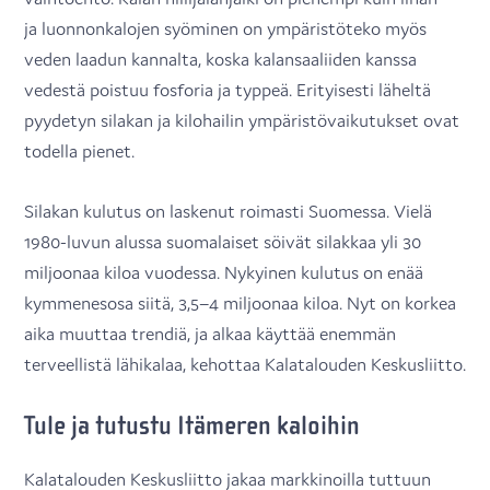
ja luonnonkalojen syöminen on ympäristöteko myös
veden laadun kannalta, koska kalansaaliiden kanssa
vedestä poistuu fosforia ja typpeä. Erityisesti läheltä
pyydetyn silakan ja kilohailin ympäristövaikutukset ovat
todella pienet.
Silakan kulutus on laskenut roimasti Suomessa. Vielä
1980-luvun alussa suomalaiset söivät silakkaa yli 30
miljoonaa kiloa vuodessa. Nykyinen kulutus on enää
kymmenesosa siitä, 3,5–4 miljoonaa kiloa. Nyt on korkea
aika muuttaa trendiä, ja alkaa käyttää enemmän
terveellistä lähikalaa, kehottaa Kalatalouden Keskusliitto.
Tule ja tutustu Itämeren kaloihin
Kalatalouden Keskusliitto jakaa markkinoilla tuttuun