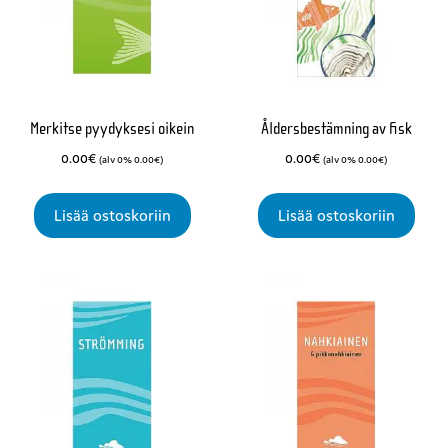
Merkitse pyydyksesi oikein
Åldersbestämning av fisk
0.00
€
0.00
€
(alv 0%
0.00
€
)
(alv 0%
0.00
€
)
Lisää ostoskoriin
Lisää ostoskoriin