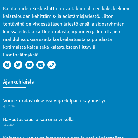
Kalatalouden Keskusliitto on valtakunnallinen kaksikielinen
kalatalouden kehittämis- ja edistämisjärjestö. Liiton
tehtävänä on yhdessä jäsenjärjestöjensä ja sidosryhmien
kanssa edistää kaikkien kalastajaryhmien ja kuluttajien
mahdollisuuksia saada korkealaatuista ja puhdasta
kotimaista kalaa sekä kalastukseen liittyviä
luontoelämyksiä.
Ajankohtaista
Vuoden kalastuksenvalvoja -kilpailu käynnistyi
4.8.2026
Ravustuskausi alkaa ensi viikolla
14.7.2026
Kalastusluvat ovat kunnossa suurella osalla kalastajista