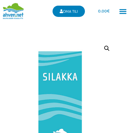
0.00
€
OMA TILI