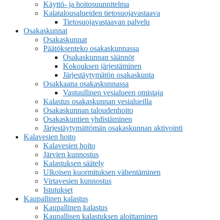
Käyttö- ja hoitosuunnitelma
Kalatalousalueiden tietosuojavastaava
Tietosuojavastaavan palvelu
Osakaskunnat
Osakaskunnat
Päätöksenteko osakaskunnassa
Osakaskunnan säännöt
Kokouksen järjestäminen
Järjestäytymätön osakaskunta
Osakkaana osakaskunnassa
Vastuullinen vesialueen omistaja
Kalastus osakaskunnan vesialueilla
Osakaskunnan taloudenhoito
Osakaskuntien yhdistäminen
Järjestäytymättömän osakaskunnan aktivointi
Kalavesien hoito
Kalavesien hoito
Järvien kunnostus
Kalastuksen säätely
Ulkoisen kuormituksen vähentäminen
Virtavesien kunnostus
Istutukset
Kaupallinen kalastus
Kaupallinen kalastus
Kaupallisen kalastuksen aloittaminen