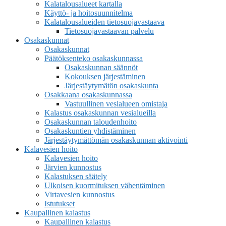
Kalatalousalueet kartalla
Käyttö- ja hoitosuunnitelma
Kalatalousalueiden tietosuojavastaava
Tietosuojavastaavan palvelu
Osakaskunnat
Osakaskunnat
Päätöksenteko osakaskunnassa
Osakaskunnan säännöt
Kokouksen järjestäminen
Järjestäytymätön osakaskunta
Osakkaana osakaskunnassa
Vastuullinen vesialueen omistaja
Kalastus osakaskunnan vesialueilla
Osakaskunnan taloudenhoito
Osakaskuntien yhdistäminen
Järjestäytymättömän osakaskunnan aktivointi
Kalavesien hoito
Kalavesien hoito
Järvien kunnostus
Kalastuksen säätely
Ulkoisen kuormituksen vähentäminen
Virtavesien kunnostus
Istutukset
Kaupallinen kalastus
Kaupallinen kalastus