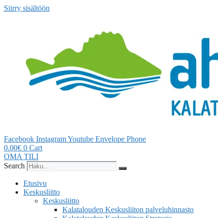
Siirry sisältöön
Facebook
Instagram
Youtube
Envelope
Phone
0.00
€
0
Cart
OMA TILI
Search
Etusivu
Keskusliitto
Keskusliitto
Kalatalouden Keskusliiton palveluhinnasto