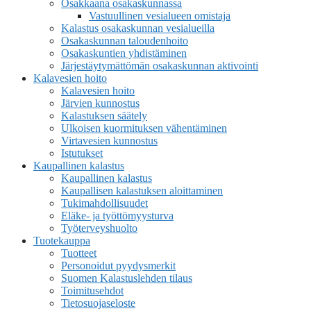
Osakkaana osakaskunnassa
Vastuullinen vesialueen omistaja
Kalastus osakaskunnan vesialueilla
Osakaskunnan taloudenhoito
Osakaskuntien yhdistäminen
Järjestäytymättömän osakaskunnan aktivointi
Kalavesien hoito
Kalavesien hoito
Järvien kunnostus
Kalastuksen säätely
Ulkoisen kuormituksen vähentäminen
Virtavesien kunnostus
Istutukset
Kaupallinen kalastus
Kaupallinen kalastus
Kaupallisen kalastuksen aloittaminen
Tukimahdollisuudet
Eläke- ja työttömyysturva
Työterveyshuolto
Tuotekauppa
Tuotteet
Personoidut pyydysmerkit
Suomen Kalastuslehden tilaus
Toimitusehdot
Tietosuojaseloste