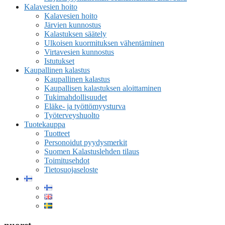
Kalavesien hoito
Kalavesien hoito
Järvien kunnostus
Kalastuksen säätely
Ulkoisen kuormituksen vähentäminen
Virtavesien kunnostus
Istutukset
Kaupallinen kalastus
Kaupallinen kalastus
Kaupallisen kalastuksen aloittaminen
Tukimahdollisuudet
Eläke- ja työttömyysturva
Työterveyshuolto
Tuotekauppa
Tuotteet
Personoidut pyydysmerkit
Suomen Kalastuslehden tilaus
Toimitusehdot
Tietosuojaseloste