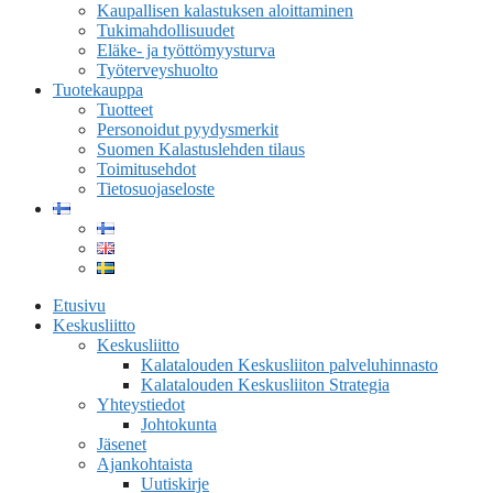
Kaupallisen kalastuksen aloittaminen
Tukimahdollisuudet
Eläke- ja työttömyysturva
Työterveyshuolto
Tuotekauppa
Tuotteet
Personoidut pyydysmerkit
Suomen Kalastuslehden tilaus
Toimitusehdot
Tietosuojaseloste
Etusivu
Keskusliitto
Keskusliitto
Kalatalouden Keskusliiton palveluhinnasto
Kalatalouden Keskusliiton Strategia
Yhteystiedot
Johtokunta
Jäsenet
Ajankohtaista
Uutiskirje