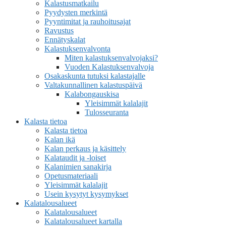
Kalastusmatkailu
Pyydysten merkintä
Pyyntimitat ja rauhoitusajat
Ravustus
Ennätyskalat
Kalastuksenvalvonta
Miten kalastuksenvalvojaksi?
Vuoden Kalastuksenvalvoja
Osakaskunta tutuksi kalastajalle
Valtakunnallinen kalastuspäivä
Kalabongauskisa
Yleisimmät kalalajit
Tulosseuranta
Kalasta tietoa
Kalasta tietoa
Kalan ikä
Kalan perkaus ja käsittely
Kalataudit ja -loiset
Kalanimien sanakirja
Opetusmateriaali
Yleisimmät kalalajit
Usein kysytyt kysymykset
Kalatalousalueet
Kalatalousalueet
Kalatalousalueet kartalla