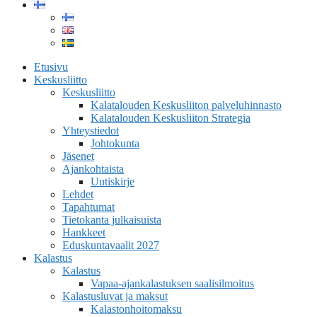
Etusivu
Keskusliitto
Keskusliitto
Kalatalouden Keskusliiton palveluhinnasto
Kalatalouden Keskusliiton Strategia
Yhteystiedot
Johtokunta
Jäsenet
Ajankohtaista
Uutiskirje
Lehdet
Tapahtumat
Tietokanta julkaisuista
Hankkeet
Eduskuntavaalit 2027
Kalastus
Kalastus
Vapaa-ajankalastuksen saalisilmoitus
Kalastusluvat ja maksut
Kalastonhoitomaksu