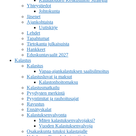
Kalatalouden Keskusliiton Strategia
Yhteystiedot
Johtokunta
Jäsenet
Ajankohtaista
Uutiskirje
Lehdet
Tapahtumat
Tietokanta julkaisuista
Hankkeet
Eduskuntavaalit 2027
Kalastus
Kalastus
Vapaa-ajankalastuksen saalisilmoitus
Kalastusluvat ja maksut
Kalastonhoitomaksu
Kalastusmatkailu
Pyydysten merkintä
Pyyntimitat ja rauhoitusajat
Ravustus
Ennätyskalat
Kalastuksenvalvonta
Miten kalastuksenvalvojaksi?
Vuoden Kalastuksenvalvoja
Osakaskunta tutuksi kalastajalle