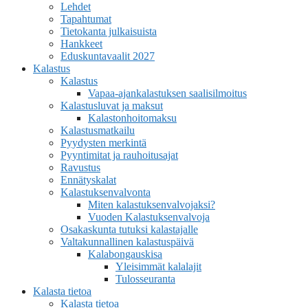
Lehdet
Tapahtumat
Tietokanta julkaisuista
Hankkeet
Eduskuntavaalit 2027
Kalastus
Kalastus
Vapaa-ajankalastuksen saalisilmoitus
Kalastusluvat ja maksut
Kalastonhoitomaksu
Kalastusmatkailu
Pyydysten merkintä
Pyyntimitat ja rauhoitusajat
Ravustus
Ennätyskalat
Kalastuksenvalvonta
Miten kalastuksenvalvojaksi?
Vuoden Kalastuksenvalvoja
Osakaskunta tutuksi kalastajalle
Valtakunnallinen kalastuspäivä
Kalabongauskisa
Yleisimmät kalalajit
Tulosseuranta
Kalasta tietoa
Kalasta tietoa