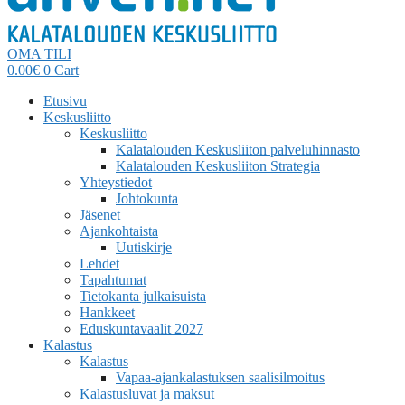
OMA TILI
0.00
€
0
Cart
Etusivu
Keskusliitto
Keskusliitto
Kalatalouden Keskusliiton palveluhinnasto
Kalatalouden Keskusliiton Strategia
Yhteystiedot
Johtokunta
Jäsenet
Ajankohtaista
Uutiskirje
Lehdet
Tapahtumat
Tietokanta julkaisuista
Hankkeet
Eduskuntavaalit 2027
Kalastus
Kalastus
Vapaa-ajankalastuksen saalisilmoitus
Kalastusluvat ja maksut