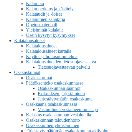
Kalan ikä
Kalan perkaus ja käsittely
Kalataudit ja -loiset
Kalanimien sanakirja
Opetusmateriaali
Yleisimmät kalalajit
Usein kysytyt kysymykset
Kalatalousalueet
Kalatalousalueet
Kalatalousalueet kartalla
Käyttö- ja hoitosuunnitelma
Kalatalousalueiden tietosuojavastaava
Tietosuojavastaavan palvelu
Osakaskunnat
Osakaskunnat
Päätöksenteko osakaskunnassa
Osakaskunnan säännöt
Kokouksen järjestäminen
Järjestäytymätön osakaskunta
Osakkaana osakaskunnassa
Vastuullinen vesialueen omistaja
Kalastus osakaskunnan vesialueilla
Osakaskunnan taloudenhoito
Osakaskuntien yhdistäminen
Järjestäytymättömän osakaskunnan aktivointi