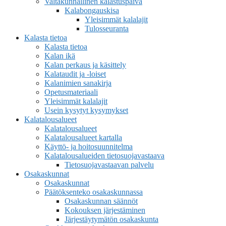
Valtakunnallinen kalastuspäivä
Kalabongauskisa
Yleisimmät kalalajit
Tulosseuranta
Kalasta tietoa
Kalasta tietoa
Kalan ikä
Kalan perkaus ja käsittely
Kalataudit ja -loiset
Kalanimien sanakirja
Opetusmateriaali
Yleisimmät kalalajit
Usein kysytyt kysymykset
Kalatalousalueet
Kalatalousalueet
Kalatalousalueet kartalla
Käyttö- ja hoitosuunnitelma
Kalatalousalueiden tietosuojavastaava
Tietosuojavastaavan palvelu
Osakaskunnat
Osakaskunnat
Päätöksenteko osakaskunnassa
Osakaskunnan säännöt
Kokouksen järjestäminen
Järjestäytymätön osakaskunta