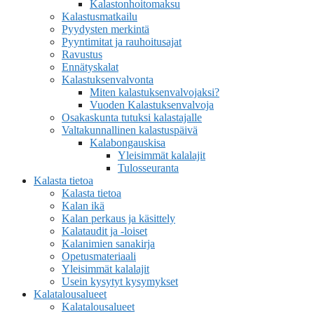
Kalastonhoitomaksu
Kalastusmatkailu
Pyydysten merkintä
Pyyntimitat ja rauhoitusajat
Ravustus
Ennätyskalat
Kalastuksenvalvonta
Miten kalastuksenvalvojaksi?
Vuoden Kalastuksenvalvoja
Osakaskunta tutuksi kalastajalle
Valtakunnallinen kalastuspäivä
Kalabongauskisa
Yleisimmät kalalajit
Tulosseuranta
Kalasta tietoa
Kalasta tietoa
Kalan ikä
Kalan perkaus ja käsittely
Kalataudit ja -loiset
Kalanimien sanakirja
Opetusmateriaali
Yleisimmät kalalajit
Usein kysytyt kysymykset
Kalatalousalueet
Kalatalousalueet