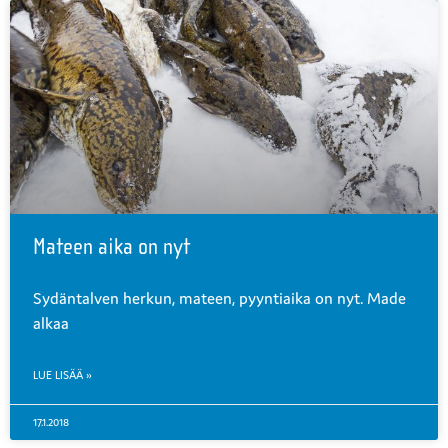
Mateen aika on nyt
Sydäntalven herkun, mateen, pyyntiaika on nyt. Made
alkaa
LUE LISÄÄ »
17.1.2018