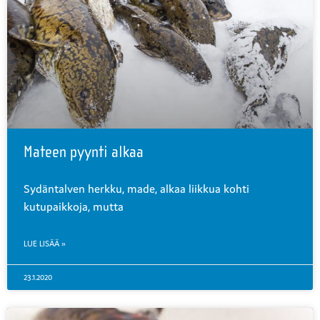
Mateen pyynti alkaa
Sydäntalven herkku, made, alkaa liikkua kohti
kutupaikkoja, mutta
LUE LISÄÄ »
23.1.2020