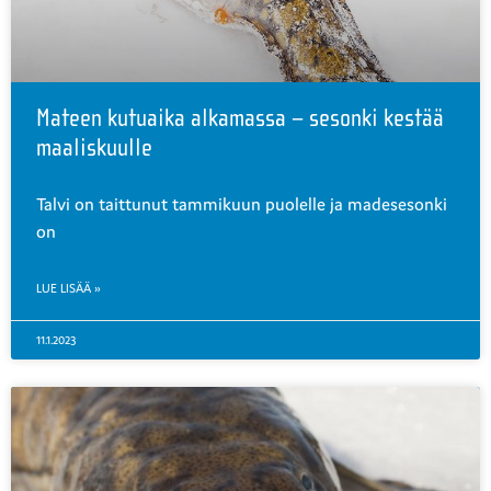
Mateen kutuaika alkamassa – sesonki kestää
maaliskuulle
Talvi on taittunut tammikuun puolelle ja madesesonki
on
LUE LISÄÄ »
11.1.2023