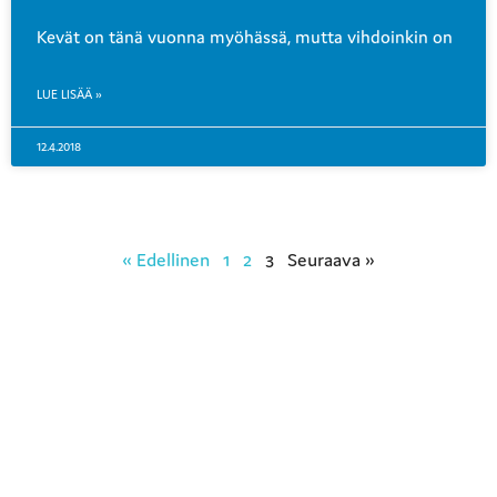
Kevät on tänä vuonna myöhässä, mutta vihdoinkin on
LUE LISÄÄ »
12.4.2018
« Edellinen
1
2
3
Seuraava »