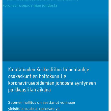
Kalatalouden Keskusliiton toimintaohje
osakaskuntien hoitokunnille
koronavirusepidemian johdosta syntyneen
poikkeustilan aikana
Suomen hallitus on asettanut voimaan
yleisötilaisuuksia koskevat, yli