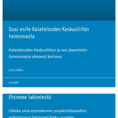
Uusi esite Kalatalouden Keskusliiton
toiminnasta
Kalatalouden Keskusliiton ja sen jäsenistön
toiminnasta yleisesti kertova
LUE LISÄÄ »
4.9.2019
Etsimme lakimiestä
Oletko sinä etsimämme ympäristöasioihin
erikoistunut lakimies? Haku vuoden