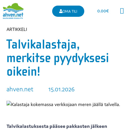
0.00
€
OMA TILI
Kaupallinen 
ARTIKKELI
Talvikalastaja,
merkitse pyydyksesi
oikein!
ahven.net
15.01.2026
Talvikalastuksesta pääsee pakkasten jälkeen