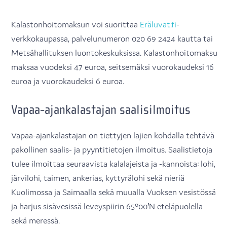
Kalastonhoitomaksun voi suorittaa
Eräluvat.fi
-
verkkokaupassa, palvelunumeron 020 69 2424 kautta tai
Metsähallituksen luontokeskuksissa. Kalastonhoitomaksu
maksaa vuodeksi 47 euroa, seitsemäksi vuorokaudeksi 16
euroa ja vuorokaudeksi 6 euroa.
Vapaa-ajankalastajan saalisilmoitus
Vapaa-ajankalastajan on tiettyjen lajien kohdalla tehtävä
pakollinen saalis- ja pyyntitietojen ilmoitus. Saalistietoja
tulee ilmoittaa seuraavista kalalajeista ja -kannoista: lohi,
järvilohi, taimen, ankerias, kyttyrälohi sekä nieriä
Kuolimossa ja Saimaalla sekä muualla Vuoksen vesistössä
ja harjus sisävesissä leveyspiirin 65°00′N eteläpuolella
sekä meressä.