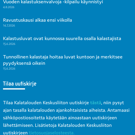
Vuoden kalastuksenvalvoja -kilpailu käynnistyi
4.8.2026
Ravustuskausi alkaa ensi viikolla
14.7.2026
Kalastusluvat ovat kunnossa suurella osalla kalastajista
15.6.2026
Tunnollinen kalastaja hoitaa luvat kuntoon ja merkitsee
pyydyksensä oikein
15.6.2026
Tilaa uutiskirje
Tilaa Kalatalouden Keskusliiton uutiskirje
tästä
, niin pysyt
ajan tasalla kalatalouden ajankohtaisista aiheista. Antamaasi
sähköpostiosoitetta käytetään ainoastaan uutiskirjeen
lähettämiseen. Lisätietoja Kalatalouden Keskusliiton
uutiskirjeen
tietosuojaselosteesta.