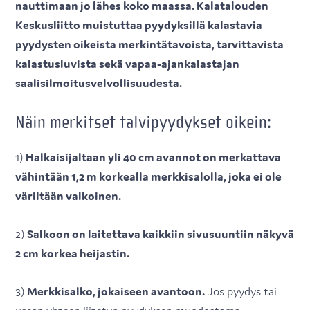
nauttimaan jo lähes koko maassa. Kalatalouden
Keskusliitto muistuttaa pyydyksillä kalastavia
pyydysten oikeista merkintätavoista, tarvittavista
kalastusluvista sekä vapaa-ajankalastajan
saalisilmoitusvelvollisuudesta.
Näin merkitset talvipyydykset oikein:
1)
Halkaisijaltaan yli 40 cm avannot on merkattava
vähintään 1,2 m korkealla merkkisalolla, joka ei ole
väriltään valkoinen.
2)
Salkoon on laitettava kaikkiin sivusuuntiin näkyvä
2 cm korkea heijastin.
3)
Merkkisalko, jokaiseen avantoon.
Jos pyydys tai