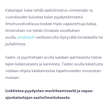
Kalastajan tulee tehdä saalisilmoitus viimeistään 14
vuorokauden kuluessa kalan pyydystämisestä.
Ilmoitusvelvollisuus koskee myös vapautettuja kaloja.
Ilmoituksen voi tehdä Omakala-sovelluksen
avulla,
omakala.fi
-verkkosivulta löytyvällä lomakkeella tai
puhelimitse.
Saalis- ja pyyntietojen avulla saadaan ajantasaista tietoa
lajien kalastuksesta ja kannoista. Tiedon avulla kalastusta
voidaan ohjata kalakannoissa tapahtuneiden muutosten
mukaan.
Lisätietoa pyydysten merkitsemisestä ja vapaa-
ajankalastajan saalisilmoituksesta
: