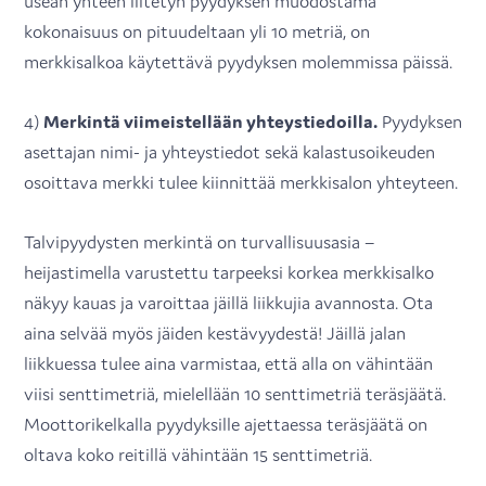
usean yhteen liitetyn pyydyksen muodostama
kokonaisuus on pituudeltaan yli 10 metriä, on
merkkisalkoa käytettävä pyydyksen molemmissa päissä.
4)
Merkintä viimeistellään yhteystiedoilla.
Pyydyksen
asettajan nimi- ja yhteystiedot sekä kalastusoikeuden
osoittava merkki tulee kiinnittää merkkisalon yhteyteen.
Talvipyydysten merkintä on turvallisuusasia –
heijastimella varustettu tarpeeksi korkea merkkisalko
näkyy kauas ja varoittaa jäillä liikkujia avannosta. Ota
aina selvää myös jäiden kestävyydestä! Jäillä jalan
liikkuessa tulee aina varmistaa, että alla on vähintään
viisi senttimetriä, mielellään 10 senttimetriä teräsjäätä.
Moottorikelkalla pyydyksille ajettaessa teräsjäätä on
oltava koko reitillä vähintään 15 senttimetriä.