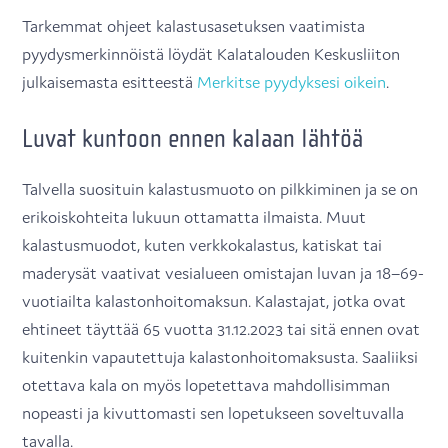
Tarkemmat ohjeet kalastusasetuksen vaatimista
pyydysmerkinnöistä löydät Kalatalouden Keskusliiton
julkaisemasta esitteestä
Merkitse pyydyksesi oikein
.
Luvat kuntoon ennen kalaan lähtöä
Talvella suosituin kalastusmuoto on pilkkiminen ja se on
erikoiskohteita lukuun ottamatta ilmaista. Muut
kalastusmuodot, kuten verkkokalastus, katiskat tai
maderysät vaativat vesialueen omistajan luvan ja 18–69-
vuotiailta kalastonhoitomaksun. Kalastajat, jotka ovat
ehtineet täyttää 65 vuotta 31.12.2023 tai sitä ennen ovat
kuitenkin vapautettuja kalastonhoitomaksusta. Saaliiksi
otettava kala on myös lopetettava mahdollisimman
nopeasti ja kivuttomasti sen lopetukseen soveltuvalla
tavalla.