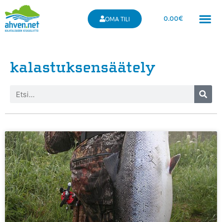
0.00
€
OMA TILI
kalastuksensäätely