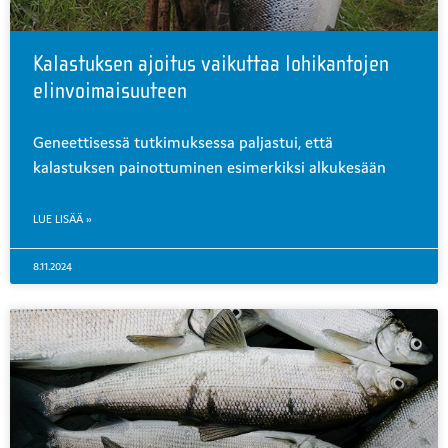
Kalastuksen ajoitus vaikuttaa lohikantojen
elinvoimaisuuteen
Geneettisessä tutkimuksessa paljastui, että
kalastuksen painottuminen esimerkiksi alkukesään
LUE LISÄÄ »
8.11.2024