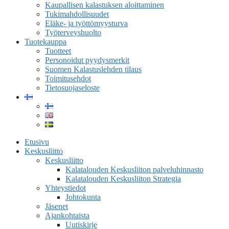
Kaupallisen kalastuksen aloittaminen
Tukimahdollisuudet
Eläke- ja työttömyysturva
Työterveyshuolto
Tuotekauppa
Tuotteet
Personoidut pyydysmerkit
Suomen Kalastuslehden tilaus
Toimitusehdot
Tietosuojaseloste
Etusivu
Keskusliitto
Keskusliitto
Kalatalouden Keskusliiton palveluhinnasto
Kalatalouden Keskusliiton Strategia
Yhteystiedot
Johtokunta
Jäsenet
Ajankohtaista
Uutiskirje