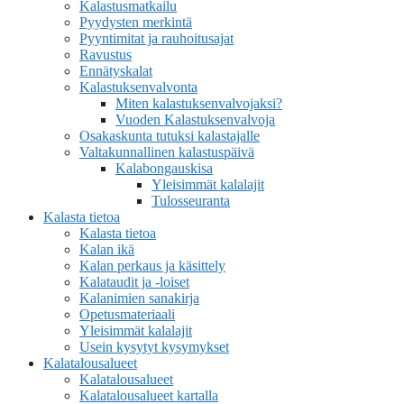
Kalastusmatkailu
Pyydysten merkintä
Pyyntimitat ja rauhoitusajat
Ravustus
Ennätyskalat
Kalastuksenvalvonta
Miten kalastuksenvalvojaksi?
Vuoden Kalastuksenvalvoja
Osakaskunta tutuksi kalastajalle
Valtakunnallinen kalastuspäivä
Kalabongauskisa
Yleisimmät kalalajit
Tulosseuranta
Kalasta tietoa
Kalasta tietoa
Kalan ikä
Kalan perkaus ja käsittely
Kalataudit ja -loiset
Kalanimien sanakirja
Opetusmateriaali
Yleisimmät kalalajit
Usein kysytyt kysymykset
Kalatalousalueet
Kalatalousalueet
Kalatalousalueet kartalla