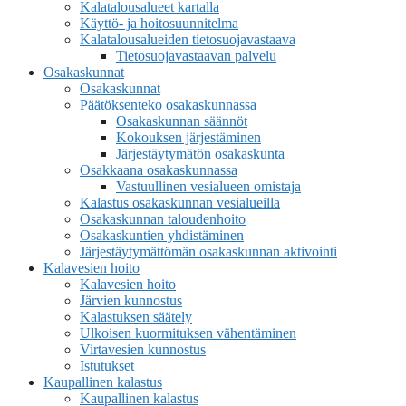
Kalatalousalueet kartalla
Käyttö- ja hoitosuunnitelma
Kalatalousalueiden tietosuojavastaava
Tietosuojavastaavan palvelu
Osakaskunnat
Osakaskunnat
Päätöksenteko osakaskunnassa
Osakaskunnan säännöt
Kokouksen järjestäminen
Järjestäytymätön osakaskunta
Osakkaana osakaskunnassa
Vastuullinen vesialueen omistaja
Kalastus osakaskunnan vesialueilla
Osakaskunnan taloudenhoito
Osakaskuntien yhdistäminen
Järjestäytymättömän osakaskunnan aktivointi
Kalavesien hoito
Kalavesien hoito
Järvien kunnostus
Kalastuksen säätely
Ulkoisen kuormituksen vähentäminen
Virtavesien kunnostus
Istutukset
Kaupallinen kalastus
Kaupallinen kalastus