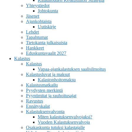
Kalatalouden Keskusliiton Strategia
Yhteystiedot
Johtokunta
Jäsenet
Ajankohtaista
Uutiskirje
Lehdet
Tapahtumat
Tietokanta julkaisuista
Hankkeet
Eduskuntavaalit 2027
Kalastus
Kalastus
Vapaa-ajankalastuksen saalisilmoitus
Kalastusluvat ja maksut
Kalastonhoitomaksu
Kalastusmatkailu
Pyydysten merkintä
Pyyntimitat ja rauhoitusajat
Ravustus
Ennätyskalat
Kalastuksenvalvonta
Miten kalastuksenvalvojaksi?
Vuoden Kalastuksenvalvoja
Osakaskunta tutuksi kalastajalle