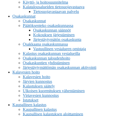
Käyttö- ja hoitosuunnitelma
Kalatalousalueiden tietosuojavastaava
Tietosuojavastaavan palvelu
Osakaskunnat
Osakaskunnat
Päätöksenteko osakaskunnassa
Osakaskunnan säännöt
Kokouksen järjestäminen
Järjestäytymätön osakaskunta
Osakkaana osakaskunnassa
Vastuullinen vesialueen omistaja
Kalastus osakaskunnan vesialueilla
Osakaskunnan taloudenhoito
Osakaskuntien yhdistäminen
Järjestäytymättömän osakaskunnan aktivointi
Kalavesien hoito
Kalavesien hoito
Järvien kunnostus
Kalastuksen säätely
Ulkoisen kuormituksen vähentäminen
Virtavesien kunnostus
Istutukset
Kaupallinen kalastus
Kaupallinen kalastus
Kaupallisen kalastuksen aloittaminen