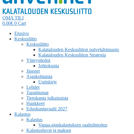
OMA TILI
0.00
€
0
Cart
Etusivu
Keskusliitto
Keskusliitto
Kalatalouden Keskusliiton palveluhinnasto
Kalatalouden Keskusliiton Strategia
Yhteystiedot
Johtokunta
Jäsenet
Ajankohtaista
Uutiskirje
Lehdet
Tapahtumat
Tietokanta julkaisuista
Hankkeet
Eduskuntavaalit 2027
Kalastus
Kalastus
Vapaa-ajankalastuksen saalisilmoitus
Kalastusluvat ja maksut