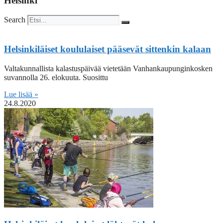
Helsinki
Search
Helsinkiläiset koululaiset pääsevät sittenkin kalaan
Valtakunnallista kalastuspäivää vietetään Vanhankaupunginkosken
suvannolla 26. elokuuta. Suosittu
Lue lisää »
24.8.2020