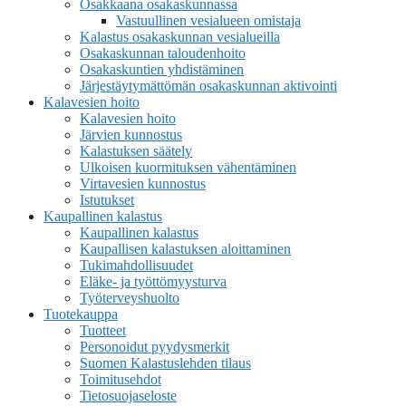
Osakkaana osakaskunnassa
Vastuullinen vesialueen omistaja
Kalastus osakaskunnan vesialueilla
Osakaskunnan taloudenhoito
Osakaskuntien yhdistäminen
Järjestäytymättömän osakaskunnan aktivointi
Kalavesien hoito
Kalavesien hoito
Järvien kunnostus
Kalastuksen säätely
Ulkoisen kuormituksen vähentäminen
Virtavesien kunnostus
Istutukset
Kaupallinen kalastus
Kaupallinen kalastus
Kaupallisen kalastuksen aloittaminen
Tukimahdollisuudet
Eläke- ja työttömyysturva
Työterveyshuolto
Tuotekauppa
Tuotteet
Personoidut pyydysmerkit
Suomen Kalastuslehden tilaus
Toimitusehdot
Tietosuojaseloste