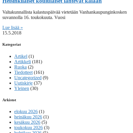
Helsinkiläiset koululaiset lähtevät kalaan
Valtakunnallista kalastuspäivää vietetään Vanhankaupunginkosken
suvannolla 16. toukokuuta. Vuosi
Lue lisää »
15.5.2018
Kategoriat
Artikel
(1)
Artikkeli
(181)
Ruoka
(2)
Tiedotteet
(161)
Uncategorized
(9)
Uutiskirje
(37)
Yleinen
(30)
Arkistot
elokuu 2026
(1)
heinäkuu 2026
(1)
kesäkuu 2026
(5)
toukokuu 2026
(3)
huhtikuu 2026
(5)