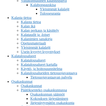
Valtakunnallinen kalastuspäivä
Kalabongauskisa
Yleisimmät kalalajit
Tulosseuranta
Kalasta tietoa
Kalasta tietoa
Kalan ikä
Kalan perkaus ja käsittely
Kalataudit ja -loiset
Kalanimien sanakirja
Opetusmateriaali
Yleisimmät kalalajit
Usein kysytyt kysymykset
Kalatalousalueet
Kalatalousalueet
Kalatalousalueet kartalla
Käyttö- ja hoitosuunnitelma
Kalatalousalueiden tietosuojavastaava
Tietosuojavastaavan palvelu
Osakaskunnat
Osakaskunnat
Päätöksenteko osakaskunnassa
Osakaskunnan säännöt
Kokouksen järjestäminen
Järjestäytymätön osakaskunta