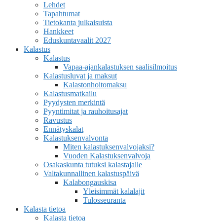
Lehdet
Tapahtumat
Tietokanta julkaisuista
Hankkeet
Eduskuntavaalit 2027
Kalastus
Kalastus
Vapaa-ajankalastuksen saalisilmoitus
Kalastusluvat ja maksut
Kalastonhoitomaksu
Kalastusmatkailu
Pyydysten merkintä
Pyyntimitat ja rauhoitusajat
Ravustus
Ennätyskalat
Kalastuksenvalvonta
Miten kalastuksenvalvojaksi?
Vuoden Kalastuksenvalvoja
Osakaskunta tutuksi kalastajalle
Valtakunnallinen kalastuspäivä
Kalabongauskisa
Yleisimmät kalalajit
Tulosseuranta
Kalasta tietoa
Kalasta tietoa