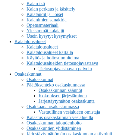
Kalan ikä
Kalan perkaus ja käsittely
Kalataudit ja -loiset
Kalanimien sanakirja
Opetusmateriaali
Yleisimmät kalalajit
Usein kysytyt kysymykset
Kalatalousalueet
Kalatalousalueet
Kalatalousalueet kartalla
Käyttö- ja hoitosuunnitelma
Kalatalousalueiden tietosuojavastaava
Tietosuojavastaavan palvelu
Osakaskunnat
Osakaskunnat
Päätöksenteko osakaskunnassa
Osakaskunnan säännöt
Kokouksen järjestäminen
Järjestäytymätön osakaskunta
Osakkaana osakaskunnassa
Vastuullinen vesialueen omistaja
Kalastus osakaskunnan vesialueilla
Osakaskunnan taloudenhoito
Osakaskuntien yhdistäminen
Järjestäytymättömän osakaskunnan aktivointi