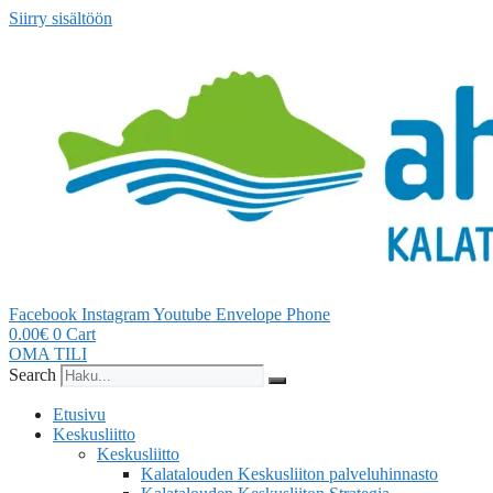
Siirry sisältöön
Facebook
Instagram
Youtube
Envelope
Phone
0.00
€
0
Cart
OMA TILI
Search
Etusivu
Keskusliitto
Keskusliitto
Kalatalouden Keskusliiton palveluhinnasto