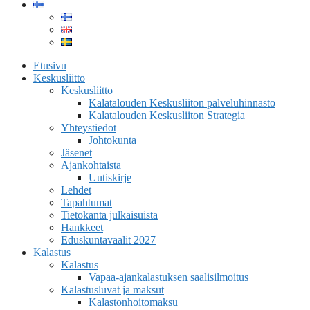
Etusivu
Keskusliitto
Keskusliitto
Kalatalouden Keskusliiton palveluhinnasto
Kalatalouden Keskusliiton Strategia
Yhteystiedot
Johtokunta
Jäsenet
Ajankohtaista
Uutiskirje
Lehdet
Tapahtumat
Tietokanta julkaisuista
Hankkeet
Eduskuntavaalit 2027
Kalastus
Kalastus
Vapaa-ajankalastuksen saalisilmoitus
Kalastusluvat ja maksut
Kalastonhoitomaksu