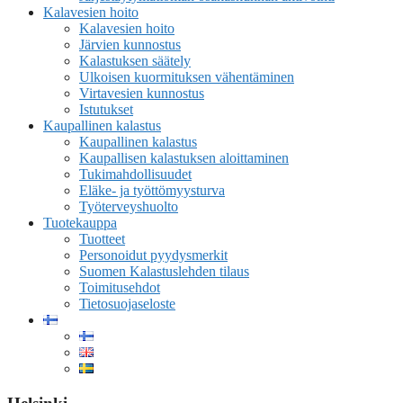
Kalavesien hoito
Kalavesien hoito
Järvien kunnostus
Kalastuksen säätely
Ulkoisen kuormituksen vähentäminen
Virtavesien kunnostus
Istutukset
Kaupallinen kalastus
Kaupallinen kalastus
Kaupallisen kalastuksen aloittaminen
Tukimahdollisuudet
Eläke- ja työttömyysturva
Työterveyshuolto
Tuotekauppa
Tuotteet
Personoidut pyydysmerkit
Suomen Kalastuslehden tilaus
Toimitusehdot
Tietosuojaseloste