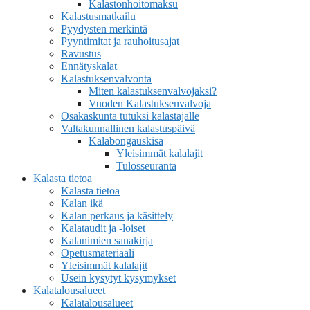
Kalastonhoitomaksu
Kalastusmatkailu
Pyydysten merkintä
Pyyntimitat ja rauhoitusajat
Ravustus
Ennätyskalat
Kalastuksenvalvonta
Miten kalastuksenvalvojaksi?
Vuoden Kalastuksenvalvoja
Osakaskunta tutuksi kalastajalle
Valtakunnallinen kalastuspäivä
Kalabongauskisa
Yleisimmät kalalajit
Tulosseuranta
Kalasta tietoa
Kalasta tietoa
Kalan ikä
Kalan perkaus ja käsittely
Kalataudit ja -loiset
Kalanimien sanakirja
Opetusmateriaali
Yleisimmät kalalajit
Usein kysytyt kysymykset
Kalatalousalueet
Kalatalousalueet