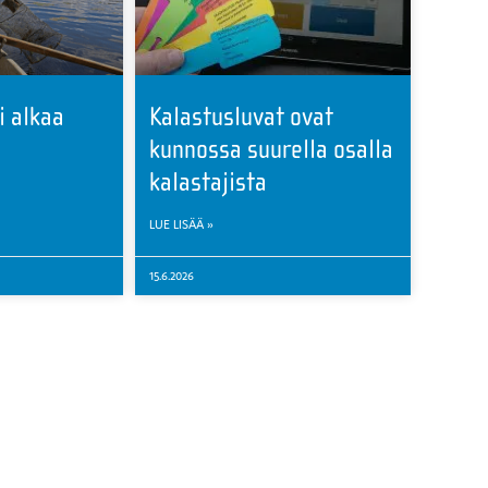
i alkaa
Kalastusluvat ovat
kunnossa suurella osalla
kalastajista
LUE LISÄÄ »
15.6.2026