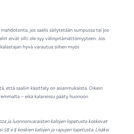
ä mahdotonta, jos saalis säilytetään sumpussa tai jos
liit eivät silti ole syy välinpitämättömyyteen. Jos
n kalastajan hyvä varautua siihen myös
tä, että saaliin käsittely on asianmukaista. Oikein
paremmalta – eikä kalareissu pääty huonoon
2024 ja luonnonvaraisten kalojen lopetusta koskevat
si 58 a § koskien kalojen ja rapujen lopetusta. Lisäksi