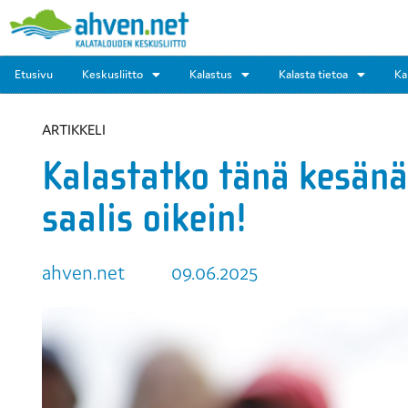
Etusivu
Keskusliitto
Kalastus
Kalasta tietoa
Ka
ARTIKKELI
Kalastatko tänä kesänä?
saalis oikein!
ahven.net
09.06.2025