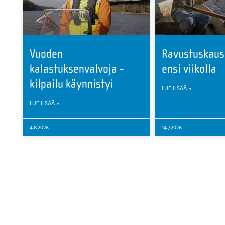
Vuoden
Ravustuskaus
kalastuksenvalvoja -
ensi viikolla
kilpailu käynnistyi
LUE LISÄÄ »
LUE LISÄÄ »
4.8.2026
14.7.2026