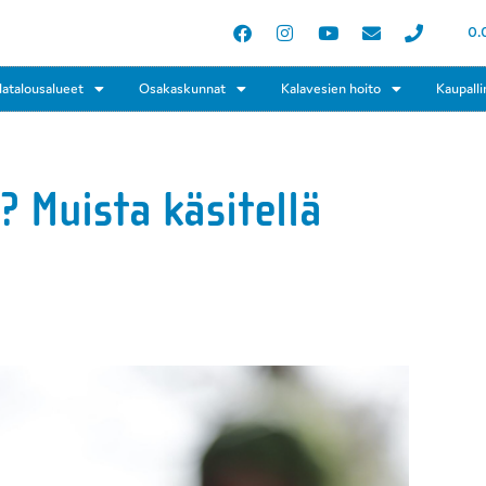
0.
latalousalueet
Osakaskunnat
Kalavesien hoito
Kaupalli
 Muista käsitellä