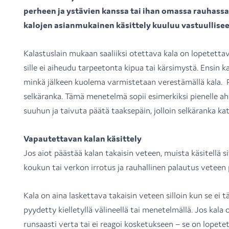
perheen ja ystävien kanssa tai ihan omassa rauhassa
kalojen asianmukainen käsittely kuuluu vastuullise
Kalastuslain mukaan saaliiksi otettava kala on lopetetta
sille ei aiheudu tarpeetonta kipua tai kärsimystä. Ensin k
minkä jälkeen kuolema varmistetaan verestämällä kala. P
selkäranka. Tämä menetelmä sopii esimerkiksi pienelle a
suuhun ja taivuta päätä taaksepäin, jolloin selkäranka ka
Vapautettavan kalan käsittely
Jos aiot päästää kalan takaisin veteen, muista käsitellä si
koukun tai verkon irrotus ja rauhallinen palautus veteen
Kala on aina laskettava takaisin veteen silloin kun se ei 
pyydetty kielletyllä välineellä tai menetelmällä. Jos kala
runsaasti verta tai ei reagoi kosketukseen – se on lopet