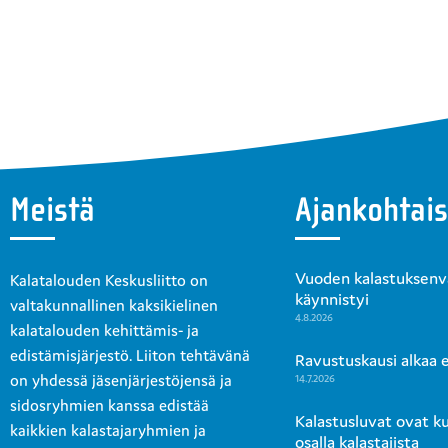
Meistä
Ajankohtais
Vuoden kalastuksenval
Kalatalouden Keskusliitto on
käynnistyi
valtakunnallinen kaksikielinen
4.8.2026
kalatalouden kehittämis- ja
edistämisjärjestö. Liiton tehtävänä
Ravustuskausi alkaa en
on yhdessä jäsenjärjestöjensä ja
14.7.2026
sidosryhmien kanssa edistää
Kalastusluvat ovat k
kaikkien kalastajaryhmien ja
osalla kalastajista