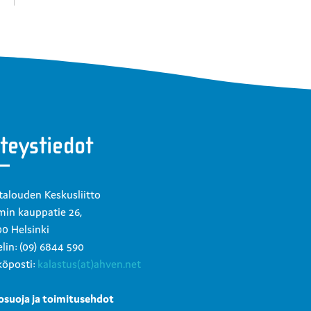
teystiedot
talouden Keskusliitto
in kauppatie 26,
0 Helsinki
lin: (09) 6844 590
öposti:
kalastus(at)ahven.net
osuoja ja toimitusehdot