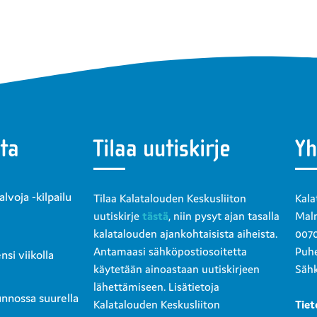
ta
Tilaa uutiskirje
Yh
voja -kilpailu
Tilaa Kalatalouden Keskusliiton
Kala
uutiskirje
tästä
, niin pysyt ajan tasalla
Malm
kalatalouden ajankohtaisista aiheista.
0070
Antamaasi sähköpostiosoitetta
Puhe
si viikolla
käytetään ainoastaan uutiskirjeen
Sähk
lähettämiseen. Lisätietoja
unnossa suurella
Kalatalouden Keskusliiton
Tiet