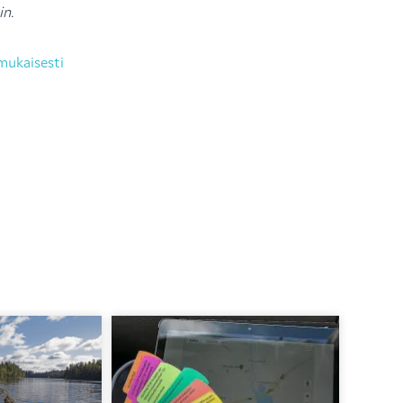
n.
nmukaisesti