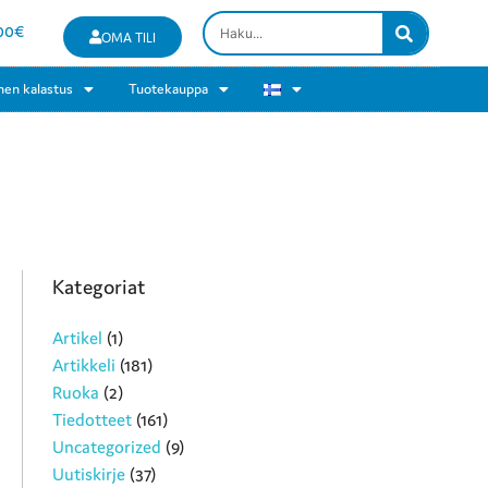
00
€
OMA TILI
nen kalastus
Tuotekauppa
Kategoriat
Artikel
(1)
Artikkeli
(181)
Ruoka
(2)
Tiedotteet
(161)
Uncategorized
(9)
Uutiskirje
(37)