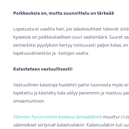
Poikkeuksia on, mutta suunnittelu on tärkeää
Lopetusta ei vaadita heti, jos sääolosuhteet tekevät siit
kyseessä on poikkeuksellisen suuri saalismäärä. Suuret saa
esimerkiksi pyydyksiin kertyy toistuvasti paljon kalaa, o
lopetusvälineistön ja -taitojen osalta.
Kalastetaan vastuullisesti!
Vastuullinen kalastaja huolehtii paitsi luonnosta myös sii
lopetettu ja käsitelty kala säilyy paremmin ja maistuu 
omaantuntoon.
Eläinten hyvinvointia koskeva lainsäädäntö
muuttui 1.1.
säännökset siirtyivät kalastuslakiin.
Kalastuslakiin tuli uu