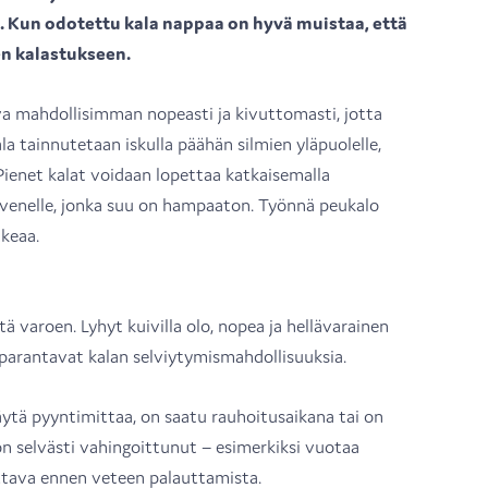
. Kun odotettu kala nappaa on hyvä muistaa, että
en kalastukseen.
va mahdollisimman nopeasti ja kivuttomasti, jotta
ala tainnutetaan iskulla päähän silmien yläpuolelle,
ienet kalat voidaan lopettaa katkaisemalla
hvenelle, jonka suu on hampaaton. Työnnä peukalo
tkeaa.
tä varoen. Lyhyt kuivilla olo, nopea ja hellävarainen
 parantavat kalan selviytymismahdollisuuksia.
täytä pyyntimittaa, on saatu rauhoitusaikana tai on
 on selvästi vahingoittunut – esimerkiksi vuotaa
ettava ennen veteen palauttamista.