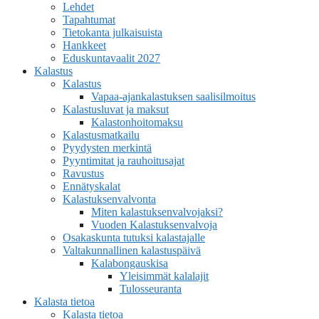
Lehdet
Tapahtumat
Tietokanta julkaisuista
Hankkeet
Eduskuntavaalit 2027
Kalastus
Kalastus
Vapaa-ajankalastuksen saalisilmoitus
Kalastusluvat ja maksut
Kalastonhoitomaksu
Kalastusmatkailu
Pyydysten merkintä
Pyyntimitat ja rauhoitusajat
Ravustus
Ennätyskalat
Kalastuksenvalvonta
Miten kalastuksenvalvojaksi?
Vuoden Kalastuksenvalvoja
Osakaskunta tutuksi kalastajalle
Valtakunnallinen kalastuspäivä
Kalabongauskisa
Yleisimmät kalalajit
Tulosseuranta
Kalasta tietoa
Kalasta tietoa