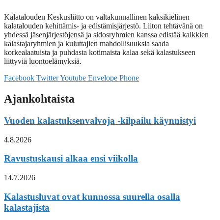
Kalatalouden Keskusliitto on valtakunnallinen kaksikielinen
kalatalouden kehittämis- ja edistämisjärjestö. Liiton tehtävänä on
yhdessä jäsenjärjestöjensä ja sidosryhmien kanssa edistää kaikkien
kalastajaryhmien ja kuluttajien mahdollisuuksia saada
korkealaatuista ja puhdasta kotimaista kalaa sekä kalastukseen
liittyviä luontoelämyksiä.
Facebook
Twitter
Youtube
Envelope
Phone
Ajankohtaista
Vuoden kalastuksenvalvoja -kilpailu käynnistyi
4.8.2026
Ravustuskausi alkaa ensi viikolla
14.7.2026
Kalastusluvat ovat kunnossa suurella osalla
kalastajista