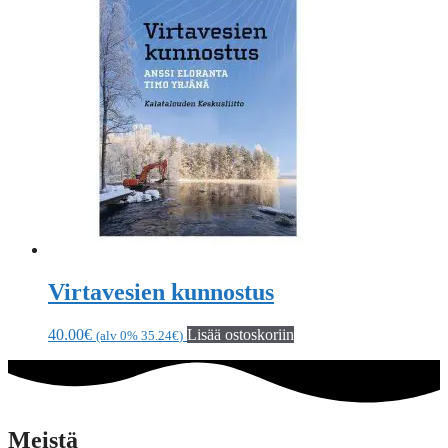
Virtavesien kunnostus
40.00
€
Lisää ostoskoriin
(alv 0%
35.24
€
)
Meistä