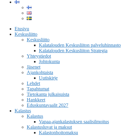
Etusivu
Keskusliitto
Keskusliitto
Kalatalouden Keskusliiton palveluhinnasto
Kalatalouden Keskusliiton Strategia
Yhteystiedot
Johtokunta
Jäsenet
Ajankohtaista
Uutiskirje
Lehdet
Tapahtumat
Tietokanta julkaisuista
Hankkeet
Eduskuntavaalit 2027
Kalastus
Kalastus
Vapaa-ajankalastuksen saalisilmoitus
Kalastusluvat ja maksut
Kalastonhoitomaksu