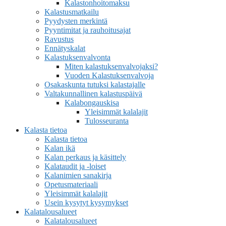
Kalastonhoitomaksu
Kalastusmatkailu
Pyydysten merkintä
Pyyntimitat ja rauhoitusajat
Ravustus
Ennätyskalat
Kalastuksenvalvonta
Miten kalastuksenvalvojaksi?
Vuoden Kalastuksenvalvoja
Osakaskunta tutuksi kalastajalle
Valtakunnallinen kalastuspäivä
Kalabongauskisa
Yleisimmät kalalajit
Tulosseuranta
Kalasta tietoa
Kalasta tietoa
Kalan ikä
Kalan perkaus ja käsittely
Kalataudit ja -loiset
Kalanimien sanakirja
Opetusmateriaali
Yleisimmät kalalajit
Usein kysytyt kysymykset
Kalatalousalueet
Kalatalousalueet