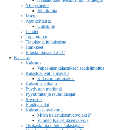
Kalatalouden Keskusliiton Strategia
Yhteystiedot
Johtokunta
Jäsenet
Ajankohtaista
Uutiskirje
Lehdet
Tapahtumat
Tietokanta julkaisuista
Hankkeet
Eduskuntavaalit 2027
Kalastus
Kalastus
Vapaa-ajankalastuksen saalisilmoitus
Kalastusluvat ja maksut
Kalastonhoitomaksu
Kalastusmatkailu
Pyydysten merkintä
Pyyntimitat ja rauhoitusajat
Ravustus
Ennätyskalat
Kalastuksenvalvonta
Miten kalastuksenvalvojaksi?
Vuoden Kalastuksenvalvoja
Osakaskunta tutuksi kalastajalle