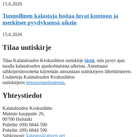
15.6.2026
Tunnollinen kalastaja hoitaa luvat kuntoon ja
merkitsee pyydyksensä oikein
15.6.2026
Tilaa uutiskirje
Tilaa Kalatalouden Keskusliiton uutiskirje
tästä
, niin pysyt ajan
tasalla kalatalouden ajankohtaisista aiheista. Antamaasi
sähköpostiosoitetta käytetään ainoastaan uutiskirjeen lähettämiseen.
Lisätietoja Kalatalouden Keskusliiton
uutiskirjeen
tietosuojaselosteesta.
Yhteystiedot
Kalatalouden Keskusliitto
Malmin kauppatie 26,
00700 Helsinki
Puhelin: (09) 6844 590
Puhelin: (09) 6844 590
Sähköposti:
kalastus@ahven.net