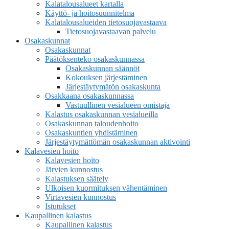
Kalatalousalueet kartalla
Käyttö- ja hoitosuunnitelma
Kalatalousalueiden tietosuojavastaava
Tietosuojavastaavan palvelu
Osakaskunnat
Osakaskunnat
Päätöksenteko osakaskunnassa
Osakaskunnan säännöt
Kokouksen järjestäminen
Järjestäytymätön osakaskunta
Osakkaana osakaskunnassa
Vastuullinen vesialueen omistaja
Kalastus osakaskunnan vesialueilla
Osakaskunnan taloudenhoito
Osakaskuntien yhdistäminen
Järjestäytymättömän osakaskunnan aktivointi
Kalavesien hoito
Kalavesien hoito
Järvien kunnostus
Kalastuksen säätely
Ulkoisen kuormituksen vähentäminen
Virtavesien kunnostus
Istutukset
Kaupallinen kalastus
Kaupallinen kalastus