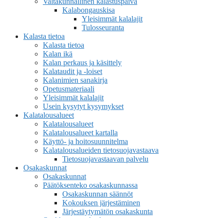
Valtakunnallinen kalastuspäivä
Kalabongauskisa
Yleisimmät kalalajit
Tulosseuranta
Kalasta tietoa
Kalasta tietoa
Kalan ikä
Kalan perkaus ja käsittely
Kalataudit ja -loiset
Kalanimien sanakirja
Opetusmateriaali
Yleisimmät kalalajit
Usein kysytyt kysymykset
Kalatalousalueet
Kalatalousalueet
Kalatalousalueet kartalla
Käyttö- ja hoitosuunnitelma
Kalatalousalueiden tietosuojavastaava
Tietosuojavastaavan palvelu
Osakaskunnat
Osakaskunnat
Päätöksenteko osakaskunnassa
Osakaskunnan säännöt
Kokouksen järjestäminen
Järjestäytymätön osakaskunta