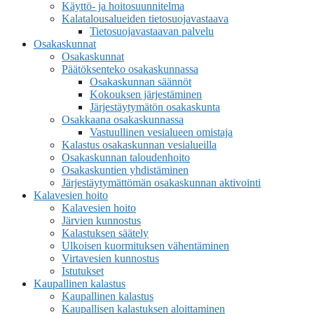
Käyttö- ja hoitosuunnitelma
Kalatalousalueiden tietosuojavastaava
Tietosuojavastaavan palvelu
Osakaskunnat
Osakaskunnat
Päätöksenteko osakaskunnassa
Osakaskunnan säännöt
Kokouksen järjestäminen
Järjestäytymätön osakaskunta
Osakkaana osakaskunnassa
Vastuullinen vesialueen omistaja
Kalastus osakaskunnan vesialueilla
Osakaskunnan taloudenhoito
Osakaskuntien yhdistäminen
Järjestäytymättömän osakaskunnan aktivointi
Kalavesien hoito
Kalavesien hoito
Järvien kunnostus
Kalastuksen säätely
Ulkoisen kuormituksen vähentäminen
Virtavesien kunnostus
Istutukset
Kaupallinen kalastus
Kaupallinen kalastus
Kaupallisen kalastuksen aloittaminen