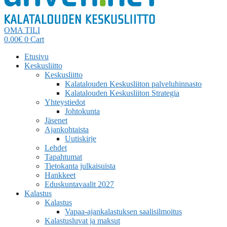
OMA TILI
0.00
€
0
Cart
Etusivu
Keskusliitto
Keskusliitto
Kalatalouden Keskusliiton palveluhinnasto
Kalatalouden Keskusliiton Strategia
Yhteystiedot
Johtokunta
Jäsenet
Ajankohtaista
Uutiskirje
Lehdet
Tapahtumat
Tietokanta julkaisuista
Hankkeet
Eduskuntavaalit 2027
Kalastus
Kalastus
Vapaa-ajankalastuksen saalisilmoitus
Kalastusluvat ja maksut