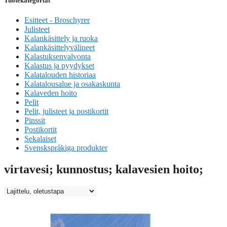
Tuotekategoriat
Esitteet - Broschyrer
Julisteet
Kalankäsittely ja ruoka
Kalankäsittelyvälineet
Kalastuksenvalvonta
Kalastus ja pyydykset
Kalatalouden historiaa
Kalatalousalue ja osakaskunta
Kalaveden hoito
Pelit
Pelit, julisteet ja postikortit
Pinssit
Postikortit
Sekalaiset
Svenskspråkiga produkter
virtavesi; kunnostus; kalavesien hoito;