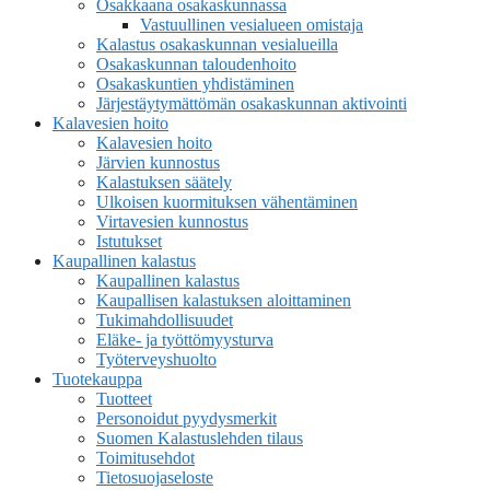
Osakkaana osakaskunnassa
Vastuullinen vesialueen omistaja
Kalastus osakaskunnan vesialueilla
Osakaskunnan taloudenhoito
Osakaskuntien yhdistäminen
Järjestäytymättömän osakaskunnan aktivointi
Kalavesien hoito
Kalavesien hoito
Järvien kunnostus
Kalastuksen säätely
Ulkoisen kuormituksen vähentäminen
Virtavesien kunnostus
Istutukset
Kaupallinen kalastus
Kaupallinen kalastus
Kaupallisen kalastuksen aloittaminen
Tukimahdollisuudet
Eläke- ja työttömyysturva
Työterveyshuolto
Tuotekauppa
Tuotteet
Personoidut pyydysmerkit
Suomen Kalastuslehden tilaus
Toimitusehdot
Tietosuojaseloste