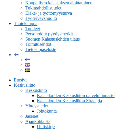
Kaupallisen kalastuksen aloittaminen
Tukimahdollisuudet
Eläke- ja työttömyysturva
Työterveyshuolto
Tuotekauppa
Tuotteet
Personoidut pyydysmerkit
Suomen Kalastuslehden tilaus
Toimitusehdot
Tietosuojaseloste
Etusivu
Keskusliitto
Keskusliitto
Kalatalouden Keskusliiton palveluhinnasto
Kalatalouden Keskusliiton Strategia
Yhteystiedot
Johtokunta
Jäsenet
Ajankohtaista
Uutiskirje