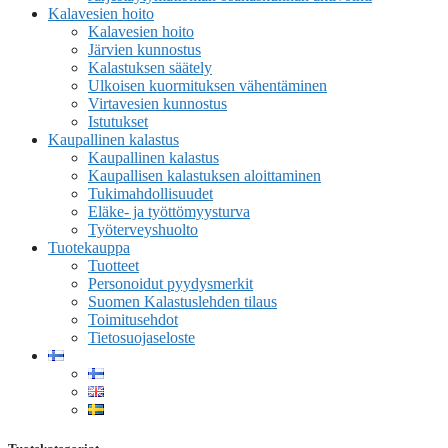
Kalavesien hoito
Kalavesien hoito
Järvien kunnostus
Kalastuksen säätely
Ulkoisen kuormituksen vähentäminen
Virtavesien kunnostus
Istutukset
Kaupallinen kalastus
Kaupallinen kalastus
Kaupallisen kalastuksen aloittaminen
Tukimahdollisuudet
Eläke- ja työttömyysturva
Työterveyshuolto
Tuotekauppa
Tuotteet
Personoidut pyydysmerkit
Suomen Kalastuslehden tilaus
Toimitusehdot
Tietosuojaseloste