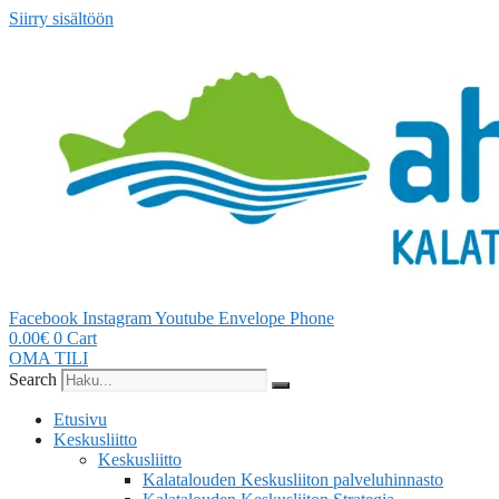
Siirry sisältöön
Facebook
Instagram
Youtube
Envelope
Phone
0.00
€
0
Cart
OMA TILI
Search
Etusivu
Keskusliitto
Keskusliitto
Kalatalouden Keskusliiton palveluhinnasto