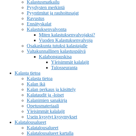
Kalastusmatkailu
Pyydysten merkintä
Pyyntimitat ja rauhoitusajat
Ravustus
Ennätyskalat
Kalastuksenvalvonta
Miten kalastuksenvalvojaksi?
Vuoden Kalastuksenvalvoja
Osakaskunta tutuksi kalastajalle
Valtakunnallinen kalastuspäivä
Kalabongauskisa
Yleisimmät kalalajit
Tulosseuranta
Kalasta tietoa
Kalasta tietoa
Kalan ikä
Kalan perkaus ja käsittely
Kalataudit ja -loiset
Kalanimien sanakirja
Opetusmateriaali
Yleisimmät kalalajit
Usein kysytyt kysymykset
Kalatalousalueet
Kalatalousalueet
Kalatalousalueet kartalla