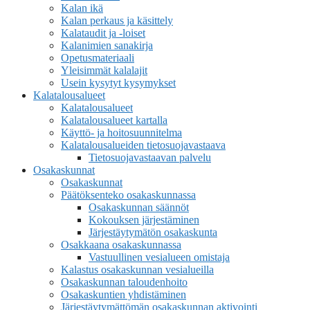
Kalan ikä
Kalan perkaus ja käsittely
Kalataudit ja -loiset
Kalanimien sanakirja
Opetusmateriaali
Yleisimmät kalalajit
Usein kysytyt kysymykset
Kalatalousalueet
Kalatalousalueet
Kalatalousalueet kartalla
Käyttö- ja hoitosuunnitelma
Kalatalousalueiden tietosuojavastaava
Tietosuojavastaavan palvelu
Osakaskunnat
Osakaskunnat
Päätöksenteko osakaskunnassa
Osakaskunnan säännöt
Kokouksen järjestäminen
Järjestäytymätön osakaskunta
Osakkaana osakaskunnassa
Vastuullinen vesialueen omistaja
Kalastus osakaskunnan vesialueilla
Osakaskunnan taloudenhoito
Osakaskuntien yhdistäminen
Järjestäytymättömän osakaskunnan aktivointi