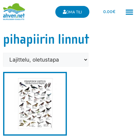
0.00
€
OMA TILI
pihapiirin linnut