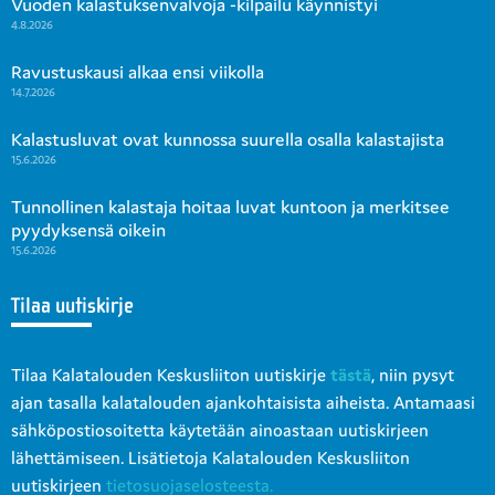
Vuoden kalastuksenvalvoja -kilpailu käynnistyi
4.8.2026
Ravustuskausi alkaa ensi viikolla
14.7.2026
Kalastusluvat ovat kunnossa suurella osalla kalastajista
15.6.2026
Tunnollinen kalastaja hoitaa luvat kuntoon ja merkitsee
pyydyksensä oikein
15.6.2026
Tilaa uutiskirje
Tilaa Kalatalouden Keskusliiton uutiskirje
tästä
, niin pysyt
ajan tasalla kalatalouden ajankohtaisista aiheista. Antamaasi
sähköpostiosoitetta käytetään ainoastaan uutiskirjeen
lähettämiseen. Lisätietoja Kalatalouden Keskusliiton
uutiskirjeen
tietosuojaselosteesta.