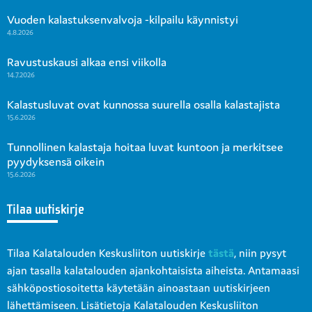
Vuoden kalastuksenvalvoja -kilpailu käynnistyi
4.8.2026
Ravustuskausi alkaa ensi viikolla
14.7.2026
Kalastusluvat ovat kunnossa suurella osalla kalastajista
15.6.2026
Tunnollinen kalastaja hoitaa luvat kuntoon ja merkitsee
pyydyksensä oikein
15.6.2026
Tilaa uutiskirje
Tilaa Kalatalouden Keskusliiton uutiskirje
tästä
, niin pysyt
ajan tasalla kalatalouden ajankohtaisista aiheista. Antamaasi
sähköpostiosoitetta käytetään ainoastaan uutiskirjeen
lähettämiseen. Lisätietoja Kalatalouden Keskusliiton