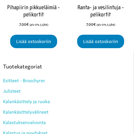
Pihapiirin pikkueläimiä -
Ranta- ja vesilintuja -
pelikortit
pelikortit
7.00
€
7.00
€
(alv 0%
5.58
€
)
(alv 0%
5.58
€
)
Lisää ostoskoriin
Lisää ostoskoriin
Tuotekategoriat
Esitteet - Broschyrer
Julisteet
Kalankäsittely ja ruoka
Kalankäsittelyvälineet
Kalastuksenvalvonta
Kalastus ja pyydykset