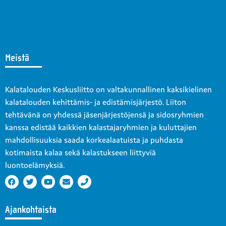
Meistä
Kalatalouden Keskusliitto on valtakunnallinen kaksikielinen
kalatalouden kehittämis- ja edistämisjärjestö. Liiton
tehtävänä on yhdessä jäsenjärjestöjensä ja sidosryhmien
kanssa edistää kaikkien kalastajaryhmien ja kuluttajien
mahdollisuuksia saada korkealaatuista ja puhdasta
kotimaista kalaa sekä kalastukseen liittyviä
luontoelämyksiä.
Ajankohtaista