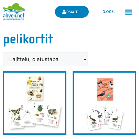
0.00
€
OMA TILI
pelikortit