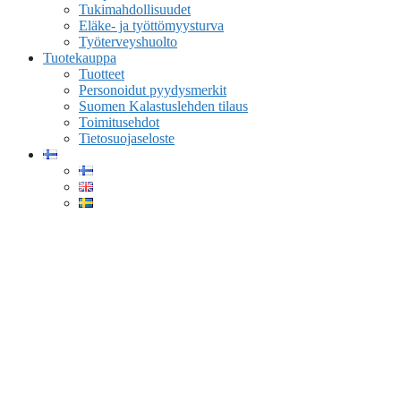
Tukimahdollisuudet
Eläke- ja työttömyysturva
Työterveyshuolto
Tuotekauppa
Tuotteet
Personoidut pyydysmerkit
Suomen Kalastuslehden tilaus
Toimitusehdot
Tietosuojaseloste