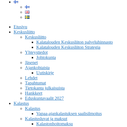
Etusivu
Keskusliitto
Keskusliitto
Kalatalouden Keskusliiton palveluhinnasto
Kalatalouden Keskusliiton Strategia
Yhteystiedot
Johtokunta
Jäsenet
Ajankohtaista
Uutiskirje
Lehdet
Tapahtumat
Tietokanta julkaisuista
Hankkeet
Eduskuntavaalit 2027
Kalastus
Kalastus
Vapaa-ajankalastuksen saalisilmoitus
Kalastusluvat ja maksut
Kalastonhoitomaksu