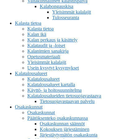
Valtakunnallinen kalastuspäivä
Kalabongauskisa
Yleisimmät kalalajit
Tulosseuranta
Kalasta tietoa
Kalasta tietoa
Kalan ikä
Kalan perkaus ja käsittely
Kalataudit ja -loiset
Kalanimien sanakirja
Opetusmateriaali
Yleisimmät kalalajit
Usein kysytyt kysymykset
Kalatalousalueet
Kalatalousalueet
Kalatalousalueet kartalla
Käyttö- ja hoitosuunnitelma
Kalatalousalueiden tietosuojavastaava
Tietosuojavastaavan palvelu
Osakaskunnat
Osakaskunnat
Päätöksenteko osakaskunnassa
Osakaskunnan säännöt
Kokouksen järjestäminen
Järjestäytymätön osakaskunta