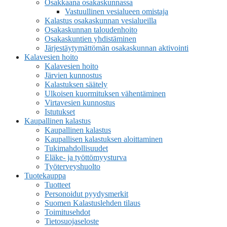
Osakkaana osakaskunnassa
Vastuullinen vesialueen omistaja
Kalastus osakaskunnan vesialueilla
Osakaskunnan taloudenhoito
Osakaskuntien yhdistäminen
Järjestäytymättömän osakaskunnan aktivointi
Kalavesien hoito
Kalavesien hoito
Järvien kunnostus
Kalastuksen säätely
Ulkoisen kuormituksen vähentäminen
Virtavesien kunnostus
Istutukset
Kaupallinen kalastus
Kaupallinen kalastus
Kaupallisen kalastuksen aloittaminen
Tukimahdollisuudet
Eläke- ja työttömyysturva
Työterveyshuolto
Tuotekauppa
Tuotteet
Personoidut pyydysmerkit
Suomen Kalastuslehden tilaus
Toimitusehdot
Tietosuojaseloste