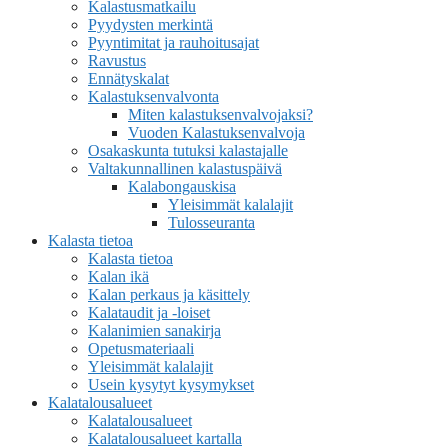
Kalastusmatkailu
Pyydysten merkintä
Pyyntimitat ja rauhoitusajat
Ravustus
Ennätyskalat
Kalastuksenvalvonta
Miten kalastuksenvalvojaksi?
Vuoden Kalastuksenvalvoja
Osakaskunta tutuksi kalastajalle
Valtakunnallinen kalastuspäivä
Kalabongauskisa
Yleisimmät kalalajit
Tulosseuranta
Kalasta tietoa
Kalasta tietoa
Kalan ikä
Kalan perkaus ja käsittely
Kalataudit ja -loiset
Kalanimien sanakirja
Opetusmateriaali
Yleisimmät kalalajit
Usein kysytyt kysymykset
Kalatalousalueet
Kalatalousalueet
Kalatalousalueet kartalla