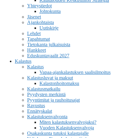
Kalatalouden Keskusliiton Strategia
Yhteystiedot
Johtokunta
Jäsenet
Ajankohtaista
Uutiskirje
Lehdet
Tapahtumat
Tietokanta julkaisuista
Hankkeet
Eduskuntavaalit 2027
Kalastus
Kalastus
Vapaa-ajankalastuksen saalisilmoitus
Kalastusluvat ja maksut
Kalastonhoitomaksu
Kalastusmatkailu
Pyydysten merkintä
Pyyntimitat ja rauhoitusajat
Ravustus
Ennätyskalat
Kalastuksenvalvonta
Miten kalastuksenvalvojaksi?
Vuoden Kalastuksenvalvoja
Osakaskunta tutuksi kalastajalle