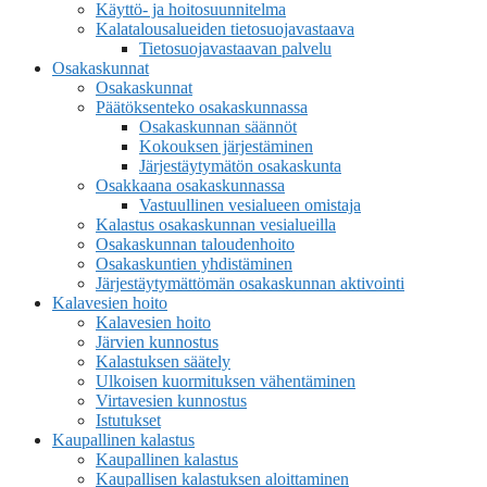
Käyttö- ja hoitosuunnitelma
Kalatalousalueiden tietosuojavastaava
Tietosuojavastaavan palvelu
Osakaskunnat
Osakaskunnat
Päätöksenteko osakaskunnassa
Osakaskunnan säännöt
Kokouksen järjestäminen
Järjestäytymätön osakaskunta
Osakkaana osakaskunnassa
Vastuullinen vesialueen omistaja
Kalastus osakaskunnan vesialueilla
Osakaskunnan taloudenhoito
Osakaskuntien yhdistäminen
Järjestäytymättömän osakaskunnan aktivointi
Kalavesien hoito
Kalavesien hoito
Järvien kunnostus
Kalastuksen säätely
Ulkoisen kuormituksen vähentäminen
Virtavesien kunnostus
Istutukset
Kaupallinen kalastus
Kaupallinen kalastus
Kaupallisen kalastuksen aloittaminen