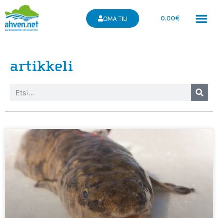
0.00
€
OMA TILI
artikkeli