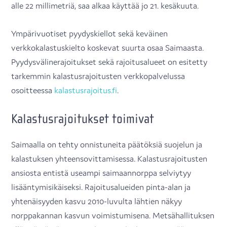
alle 22 millimetriä, saa alkaa käyttää jo 21. kesäkuuta.
Ympärivuotiset pyydyskiellot sekä keväinen
verkkokalastuskielto koskevat suurta osaa Saimaasta.
Pyydysvälinerajoitukset sekä rajoitusalueet on esitetty
tarkemmin kalastusrajoitusten verkkopalvelussa
osoitteessa
kalastusrajoitus.fi
.
Kalastusrajoitukset toimivat
Saimaalla on tehty onnistuneita päätöksiä suojelun ja
kalastuksen yhteensovittamisessa. Kalastusrajoitusten
ansiosta entistä useampi saimaannorppa selviytyy
lisääntymisikäiseksi. Rajoitusalueiden pinta-alan ja
yhtenäisyyden kasvu 2010-luvulta lähtien näkyy
norppakannan kasvun voimistumisena. Metsähallituksen