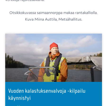
Otsikkokuvassa saimaannorppa makaa rantakalliolla.
Kuva Miina Auttila, Metsähallitus.
Vuoden kalastuksenvalvoja -kilpailu
käynnistyi