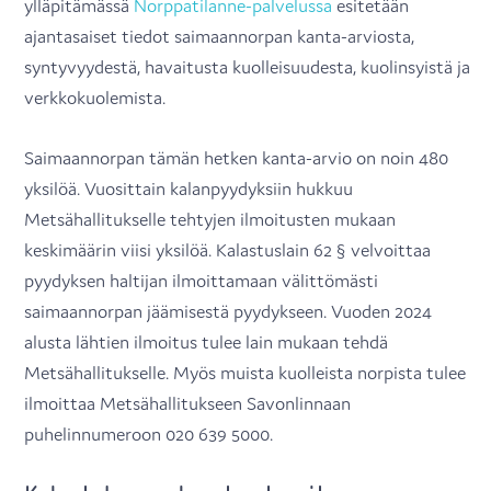
ylläpitämässä
Norppatilanne-palvelussa
esitetään
ajantasaiset tiedot saimaannorpan kanta-arviosta,
syntyvyydestä, havaitusta kuolleisuudesta, kuolinsyistä ja
verkkokuolemista.
Saimaannorpan tämän hetken kanta-arvio on noin 480
yksilöä. Vuosittain kalanpyydyksiin hukkuu
Metsähallitukselle tehtyjen ilmoitusten mukaan
keskimäärin viisi yksilöä. Kalastuslain 62 § velvoittaa
pyydyksen haltijan ilmoittamaan välittömästi
saimaannorpan jäämisestä pyydykseen. Vuoden 2024
alusta lähtien ilmoitus tulee lain mukaan tehdä
Metsähallitukselle. Myös muista kuolleista norpista tulee
ilmoittaa Metsähallitukseen Savonlinnaan
puhelinnumeroon 020 639 5000.