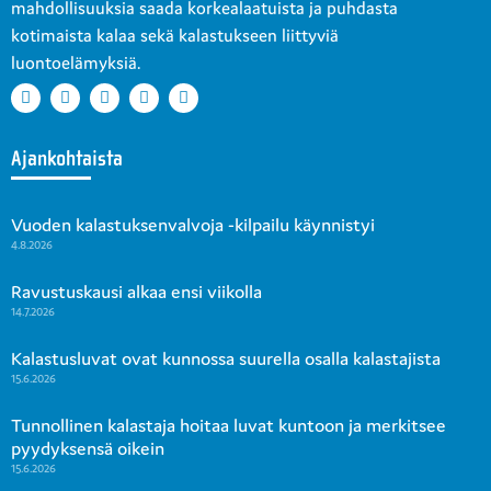
mahdollisuuksia saada korkealaatuista ja puhdasta
kotimaista kalaa sekä kalastukseen liittyviä
luontoelämyksiä.
Ajankohtaista
Vuoden kalastuksenvalvoja -kilpailu käynnistyi
4.8.2026
Ravustuskausi alkaa ensi viikolla
14.7.2026
Kalastusluvat ovat kunnossa suurella osalla kalastajista
15.6.2026
Tunnollinen kalastaja hoitaa luvat kuntoon ja merkitsee
pyydyksensä oikein
15.6.2026