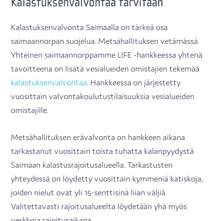
Kalastuksenvalvontaa tarvitaan
Kalastuksenvalvonta Saimaalla on tärkeä osa
saimaannorpan suojelua. Metsähallituksen vetämässä
Yhteinen saimaannorppamme LIFE -hankkeessa yhtenä
tavoitteena on lisätä vesialueiden omistajien tekemää
kalastuksenvalvontaa
. Hankkeessa on järjestetty
vuosittain valvontakoulutustilaisuuksia vesialueiden
omistajille.
Metsähallituksen erävalvonta on hankkeen aikana
tarkastanut vuosittain toista tuhatta kalanpyydystä
Saimaan kalastusrajoitusalueella. Tarkastusten
yhteydessä on löydetty vuosittain kymmeniä katiskoja,
joiden nielut ovat yli 15-senttisinä liian väljiä.
Valitettavasti rajoitusalueelta löydetään yhä myös
verkkoja rajoitusaikana.