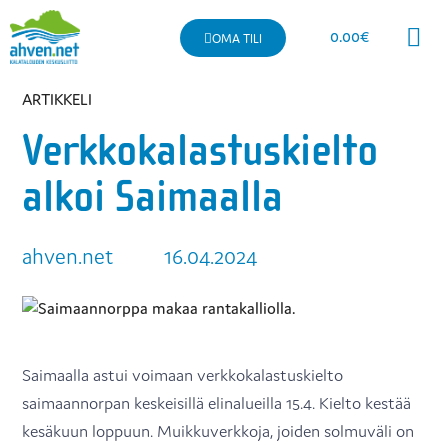
0.00
€
OMA TILI
Kaupallinen 
ARTIKKELI
Verkkokalastuskielto
alkoi Saimaalla
ahven.net
16.04.2024
Saimaalla astui voimaan verkkokalastuskielto
saimaannorpan keskeisillä elinalueilla 15.4. Kielto kestää
kesäkuun loppuun. Muikkuverkkoja, joiden solmuväli on