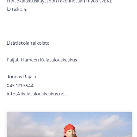
Hoitokalastuskäyttöön rakennetaan myös WEKE-
katiskoja.
Lisätietoja talkoista
Päijät-Hämeen Kalatalouskeskus
Joonas Rajala
045 171 5544
info(A)kalatalouskeskus.net