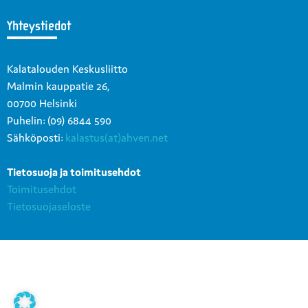
Yhteystiedot
Kalatalouden Keskusliitto
Malmin kauppatie 26,
00700 Helsinki
Puhelin: (09) 6844 590
Sähköposti:
kalastus(at)ahven.net
Tietosuoja ja toimitusehdot
Toimitusehdot
Tietosuojaseloste