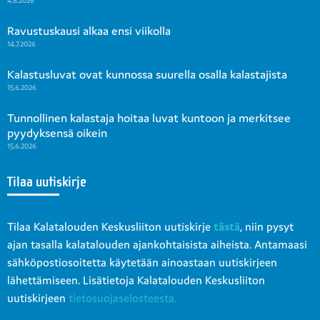
4.8.2026
Ravustuskausi alkaa ensi viikolla
14.7.2026
Kalastusluvat ovat kunnossa suurella osalla kalastajista
15.6.2026
Tunnollinen kalastaja hoitaa luvat kuntoon ja merkitsee
pyydyksensä oikein
15.6.2026
Tilaa uutiskirje
Tilaa Kalatalouden Keskusliiton uutiskirje
tästä
, niin pysyt
ajan tasalla kalatalouden ajankohtaisista aiheista. Antamaasi
sähköpostiosoitetta käytetään ainoastaan uutiskirjeen
lähettämiseen. Lisätietoja Kalatalouden Keskusliiton
uutiskirjeen
tietosuojaselosteesta.