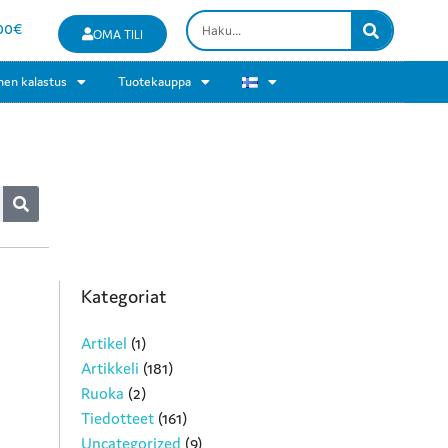
00
€
OMA TILI
nen kalastus
Tuotekauppa
Kategoriat
Artikel
(1)
Artikkeli
(181)
Ruoka
(2)
Tiedotteet
(161)
Uncategorized
(9)