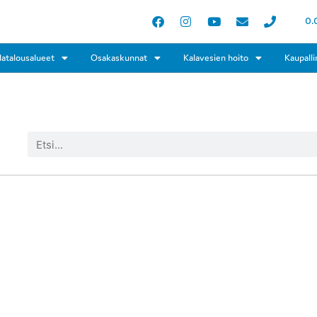
0.
latalousalueet
Osakaskunnat
Kalavesien hoito
Kaupalli