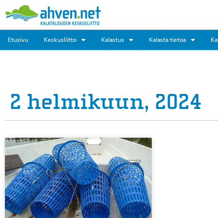
Etusivu
Keskusliitto
Kalastus
Kalasta tietoa
Ka
2 helmikuun, 2024