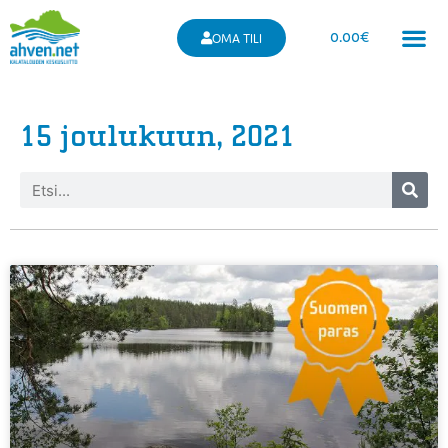
0.00
€
OMA TILI
15 joulukuun, 2021