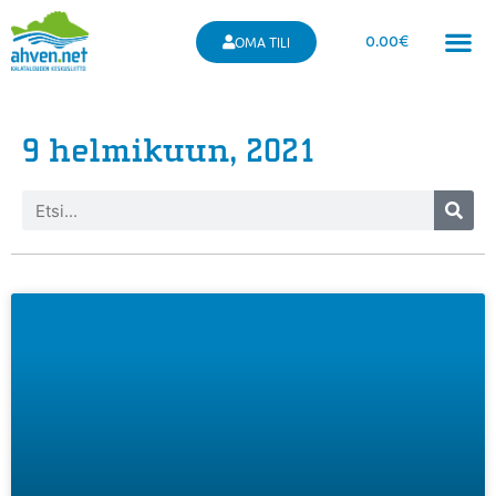
0.00
€
OMA TILI
9 helmikuun, 2021