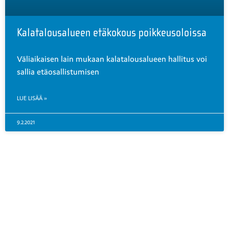
Kalatalousalueen etäkokous poikkeusoloissa
Väliaikaisen lain mukaan kalatalousalueen hallitus voi
sallia etäosallistumisen
LUE LISÄÄ »
9.2.2021