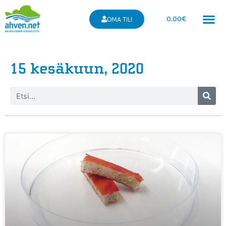
0.00
€
OMA TILI
15 kesäkuun, 2020