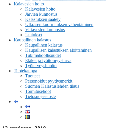
Kalavesien hoito
Kalavesien hoito
Järvien kunnostus
Kalastuksen säätely
Ulkoisen kuormituksen vähentäminen
Virtavesien kunnostus
Istutukset
Kaupallinen kalastus
Kaupallinen kalastus
Kaupallisen kalastuksen aloittaminen
Tukimahdollisuudet
Eläke- ja työttömyysturva
Työterveyshuolto
Tuotekauppa
Tuotteet
Personoidut pyydysmerkit
Suomen Kalastuslehden tilaus
Toimitusehdot
Tietosuojaseloste