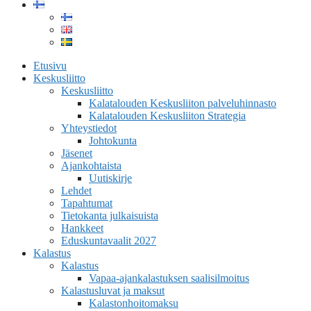
Etusivu
Keskusliitto
Keskusliitto
Kalatalouden Keskusliiton palveluhinnasto
Kalatalouden Keskusliiton Strategia
Yhteystiedot
Johtokunta
Jäsenet
Ajankohtaista
Uutiskirje
Lehdet
Tapahtumat
Tietokanta julkaisuista
Hankkeet
Eduskuntavaalit 2027
Kalastus
Kalastus
Vapaa-ajankalastuksen saalisilmoitus
Kalastusluvat ja maksut
Kalastonhoitomaksu