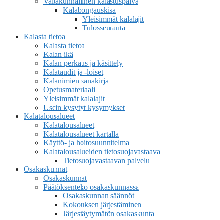
Valtakunnallinen kalastuspäivä
Kalabongauskisa
Yleisimmät kalalajit
Tulosseuranta
Kalasta tietoa
Kalasta tietoa
Kalan ikä
Kalan perkaus ja käsittely
Kalataudit ja -loiset
Kalanimien sanakirja
Opetusmateriaali
Yleisimmät kalalajit
Usein kysytyt kysymykset
Kalatalousalueet
Kalatalousalueet
Kalatalousalueet kartalla
Käyttö- ja hoitosuunnitelma
Kalatalousalueiden tietosuojavastaava
Tietosuojavastaavan palvelu
Osakaskunnat
Osakaskunnat
Päätöksenteko osakaskunnassa
Osakaskunnan säännöt
Kokouksen järjestäminen
Järjestäytymätön osakaskunta