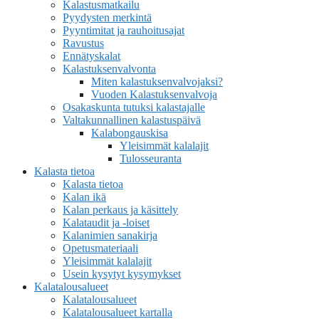
Kalastusmatkailu
Pyydysten merkintä
Pyyntimitat ja rauhoitusajat
Ravustus
Ennätyskalat
Kalastuksenvalvonta
Miten kalastuksenvalvojaksi?
Vuoden Kalastuksenvalvoja
Osakaskunta tutuksi kalastajalle
Valtakunnallinen kalastuspäivä
Kalabongauskisa
Yleisimmät kalalajit
Tulosseuranta
Kalasta tietoa
Kalasta tietoa
Kalan ikä
Kalan perkaus ja käsittely
Kalataudit ja -loiset
Kalanimien sanakirja
Opetusmateriaali
Yleisimmät kalalajit
Usein kysytyt kysymykset
Kalatalousalueet
Kalatalousalueet
Kalatalousalueet kartalla