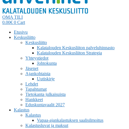
OMA TILI
0.00
€
0
Cart
Etusivu
Keskusliitto
Keskusliitto
Kalatalouden Keskusliiton palveluhinnasto
Kalatalouden Keskusliiton Strategia
Yhteystiedot
Johtokunta
Jäsenet
Ajankohtaista
Uutiskirje
Lehdet
Tapahtumat
Tietokanta julkaisuista
Hankkeet
Eduskuntavaalit 2027
Kalastus
Kalastus
Vapaa-ajankalastuksen saalisilmoitus
Kalastusluvat ja maksut