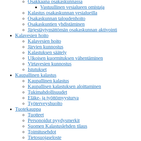
Osakkaana osakaskunnassa
Vastuullinen vesialueen omistaja
Kalastus osakaskunnan vesialueilla
Osakaskunnan taloudenhoito
Osakaskuntien yhdistäminen
Järjestäytymättömän osakaskunnan aktivointi
Kalavesien hoito
Kalavesien hoito
Järvien kunnostus
Kalastuksen säätely
Ulkoisen kuormituksen vähentäminen
Virtavesien kunnostus
Istutukset
Kaupallinen kalastus
Kaupallinen kalastus
Kaupallisen kalastuksen aloittaminen
Tukimahdollisuudet
Eläke- ja työttömyysturva
Työterveyshuolto
Tuotekauppa
Tuotteet
Personoidut pyydysmerkit
Suomen Kalastuslehden tilaus
Toimitusehdot
Tietosuojaseloste