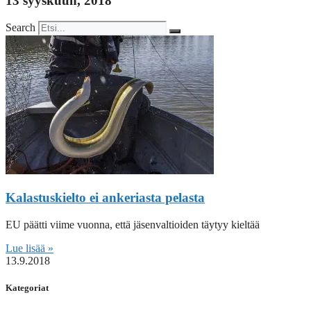
13 syyskuun, 2018
Search
Kalastuskielto ei ankeriasta pelasta
EU päätti viime vuonna, että jäsenvaltioiden täytyy kieltää
Lue lisää »
13.9.2018
Kategoriat