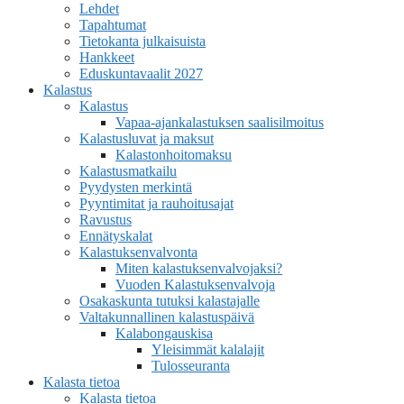
Lehdet
Tapahtumat
Tietokanta julkaisuista
Hankkeet
Eduskuntavaalit 2027
Kalastus
Kalastus
Vapaa-ajankalastuksen saalisilmoitus
Kalastusluvat ja maksut
Kalastonhoitomaksu
Kalastusmatkailu
Pyydysten merkintä
Pyyntimitat ja rauhoitusajat
Ravustus
Ennätyskalat
Kalastuksenvalvonta
Miten kalastuksenvalvojaksi?
Vuoden Kalastuksenvalvoja
Osakaskunta tutuksi kalastajalle
Valtakunnallinen kalastuspäivä
Kalabongauskisa
Yleisimmät kalalajit
Tulosseuranta
Kalasta tietoa
Kalasta tietoa