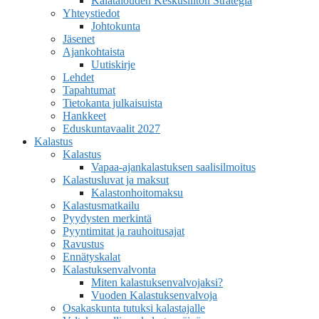
Kalatalouden Keskusliiton Strategia
Yhteystiedot
Johtokunta
Jäsenet
Ajankohtaista
Uutiskirje
Lehdet
Tapahtumat
Tietokanta julkaisuista
Hankkeet
Eduskuntavaalit 2027
Kalastus
Kalastus
Vapaa-ajankalastuksen saalisilmoitus
Kalastusluvat ja maksut
Kalastonhoitomaksu
Kalastusmatkailu
Pyydysten merkintä
Pyyntimitat ja rauhoitusajat
Ravustus
Ennätyskalat
Kalastuksenvalvonta
Miten kalastuksenvalvojaksi?
Vuoden Kalastuksenvalvoja
Osakaskunta tutuksi kalastajalle