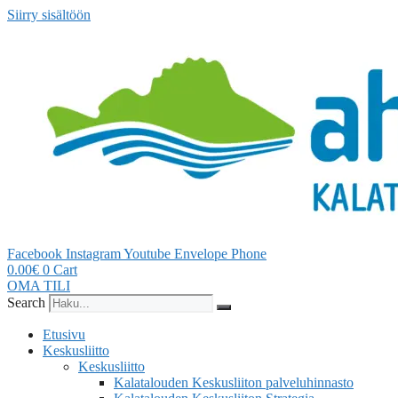
Siirry sisältöön
Facebook
Instagram
Youtube
Envelope
Phone
0.00
€
0
Cart
OMA TILI
Search
Etusivu
Keskusliitto
Keskusliitto
Kalatalouden Keskusliiton palveluhinnasto