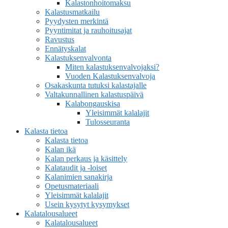
Kalastonhoitomaksu
Kalastusmatkailu
Pyydysten merkintä
Pyyntimitat ja rauhoitusajat
Ravustus
Ennätyskalat
Kalastuksenvalvonta
Miten kalastuksenvalvojaksi?
Vuoden Kalastuksenvalvoja
Osakaskunta tutuksi kalastajalle
Valtakunnallinen kalastuspäivä
Kalabongauskisa
Yleisimmät kalalajit
Tulosseuranta
Kalasta tietoa
Kalasta tietoa
Kalan ikä
Kalan perkaus ja käsittely
Kalataudit ja -loiset
Kalanimien sanakirja
Opetusmateriaali
Yleisimmät kalalajit
Usein kysytyt kysymykset
Kalatalousalueet
Kalatalousalueet