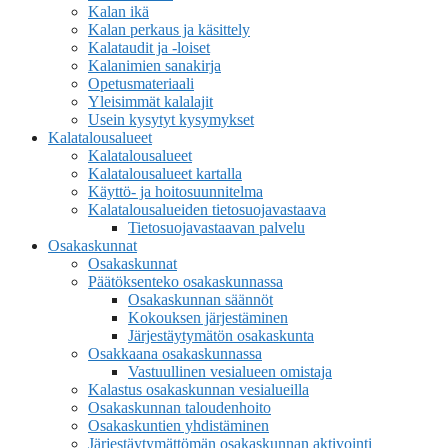
Kalan ikä
Kalan perkaus ja käsittely
Kalataudit ja -loiset
Kalanimien sanakirja
Opetusmateriaali
Yleisimmät kalalajit
Usein kysytyt kysymykset
Kalatalousalueet
Kalatalousalueet
Kalatalousalueet kartalla
Käyttö- ja hoitosuunnitelma
Kalatalousalueiden tietosuojavastaava
Tietosuojavastaavan palvelu
Osakaskunnat
Osakaskunnat
Päätöksenteko osakaskunnassa
Osakaskunnan säännöt
Kokouksen järjestäminen
Järjestäytymätön osakaskunta
Osakkaana osakaskunnassa
Vastuullinen vesialueen omistaja
Kalastus osakaskunnan vesialueilla
Osakaskunnan taloudenhoito
Osakaskuntien yhdistäminen
Järjestäytymättömän osakaskunnan aktivointi