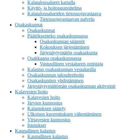
Kalatalousalueet kartalla
Käyttö- ja hoitosuunnitelma
Kalatalousalueiden tietosuojavastaava
Tietosuojavastaavan palvelu
Osakaskunnat
Osakaskunnat
Päätöksenteko osakaskunnassa
Osakaskunnan säännöt
Kokouksen järjestäminen
Järjestäytymätön osakaskunta
Osakkaana osakaskunnassa
Vastuullinen vesialueen omistaja
Kalastus osakaskunnan vesialueilla
Osakaskunnan taloudenhoito
Osakaskuntien yhdistäminen
Järjestäytymättömän osakaskunnan aktivointi
Kalavesien hoito
Kalavesien hoito
Järvien kunnostus
Kalastuksen säätely
Ulkoisen kuormituksen vähentäminen
Virtavesien kunnostus
Istutukset
Kaupallinen kalastus
Kaupallinen kalastus