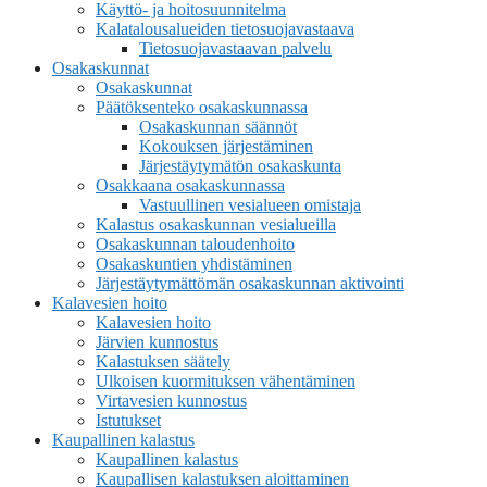
Käyttö- ja hoitosuunnitelma
Kalatalousalueiden tietosuojavastaava
Tietosuojavastaavan palvelu
Osakaskunnat
Osakaskunnat
Päätöksenteko osakaskunnassa
Osakaskunnan säännöt
Kokouksen järjestäminen
Järjestäytymätön osakaskunta
Osakkaana osakaskunnassa
Vastuullinen vesialueen omistaja
Kalastus osakaskunnan vesialueilla
Osakaskunnan taloudenhoito
Osakaskuntien yhdistäminen
Järjestäytymättömän osakaskunnan aktivointi
Kalavesien hoito
Kalavesien hoito
Järvien kunnostus
Kalastuksen säätely
Ulkoisen kuormituksen vähentäminen
Virtavesien kunnostus
Istutukset
Kaupallinen kalastus
Kaupallinen kalastus
Kaupallisen kalastuksen aloittaminen