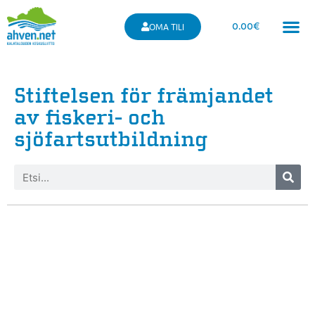
0.00
€
OMA TILI
Stiftelsen för främjandet
av fiskeri- och
sjöfartsutbildning