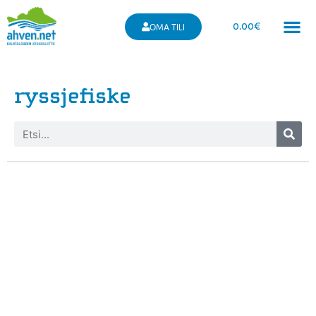
0.00
€
OMA TILI
ryssjefiske