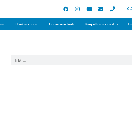
0.
ueet
Osakaskunnat
Kalavesien hoito
Kaupallinen kalastus
Tu