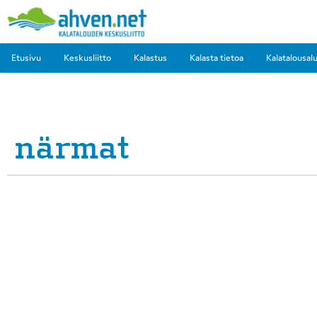
Etusivu
Keskusliitto
Kalastus
Kalasta tietoa
Kalatalousal
närmat