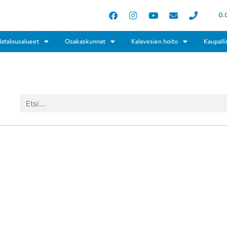
0.
latalousalueet
Osakaskunnat
Kalavesien hoito
Kaupalli