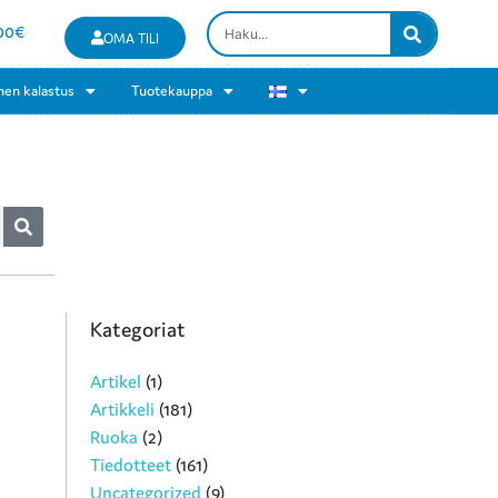
00
€
OMA TILI
nen kalastus
Tuotekauppa
Kategoriat
Artikel
(1)
Artikkeli
(181)
Ruoka
(2)
Tiedotteet
(161)
Uncategorized
(9)