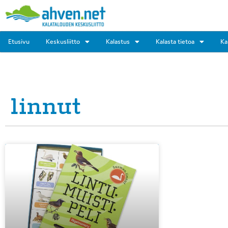
Etusivu
Keskusliitto
Kalastus
Kalasta tietoa
Ka
linnut