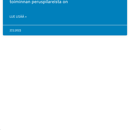
toiminnan peruspilareista on
LUE LISÄÄ »
27.2.2023