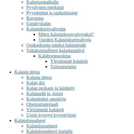
Kalastusmatkailu
Pyydysten merkintä
Pyyntimitat ja rauhoitusajat
Ravustus
Ennätyskalat
Kalastuksenvalvonta
Miten kalastuksenvalvojaksi?
Vuoden Kalastuksenvalvoja
Osakaskunta tutuksi kalastajalle
Valtakunnallinen kalastuspäivä
Kalabongauskisa
Yleisimmät kalalajit
Tulosseuranta
Kalasta tietoa
Kalasta tietoa
Kalan ikä
Kalan perkaus ja käsittely
Kalataudit ja -loiset
Kalanimien sanakirja
Opetusmateriaali
Yleisimmät kalalajit
Usein kysytyt kysymykset
Kalatalousalueet
Kalatalousalueet
Kalatalousalueet kartalla