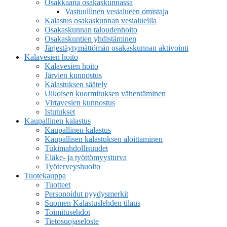
Osakkaana osakaskunnassa
Vastuullinen vesialueen omistaja
Kalastus osakaskunnan vesialueilla
Osakaskunnan taloudenhoito
Osakaskuntien yhdistäminen
Järjestäytymättömän osakaskunnan aktivointi
Kalavesien hoito
Kalavesien hoito
Järvien kunnostus
Kalastuksen säätely
Ulkoisen kuormituksen vähentäminen
Virtavesien kunnostus
Istutukset
Kaupallinen kalastus
Kaupallinen kalastus
Kaupallisen kalastuksen aloittaminen
Tukimahdollisuudet
Eläke- ja työttömyysturva
Työterveyshuolto
Tuotekauppa
Tuotteet
Personoidut pyydysmerkit
Suomen Kalastuslehden tilaus
Toimitusehdot
Tietosuojaseloste