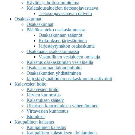
Käyttö- ja hoitosuunnitelma
Kalatalousalueiden tietosuojavastaava
Tietosuojavastaavan palvelu
Osakaskunnat
Osakaskunnat
Päätöksenteko osakaskunnassa
Osakaskunnan säännöt
Kokouksen järjestäminen
Järjestäytymätön osakaskunta
Osakkaana osakaskunnassa
Vastuullinen vesialueen omistaja
Kalastus osakaskunnan vesialueilla
Osakaskunnan taloudenhoito
Osakaskuntien yhdistäminen
Järjestäytymättömän osakaskunnan aktivointi
Kalavesien hoito
Kalavesien hoito
Järvien kunnostus
Kalastuksen säätely
Ulkoisen kuormituksen vähentäminen
Virtavesien kunnostus
Istutukset
Kaupallinen kalastus
Kaupallinen kalastus
Kaupallisen kalastuksen aloittaminen