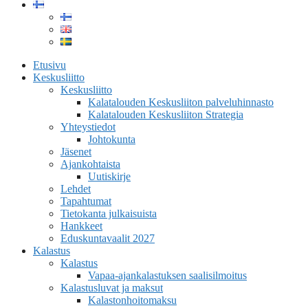
Etusivu
Keskusliitto
Keskusliitto
Kalatalouden Keskusliiton palveluhinnasto
Kalatalouden Keskusliiton Strategia
Yhteystiedot
Johtokunta
Jäsenet
Ajankohtaista
Uutiskirje
Lehdet
Tapahtumat
Tietokanta julkaisuista
Hankkeet
Eduskuntavaalit 2027
Kalastus
Kalastus
Vapaa-ajankalastuksen saalisilmoitus
Kalastusluvat ja maksut
Kalastonhoitomaksu