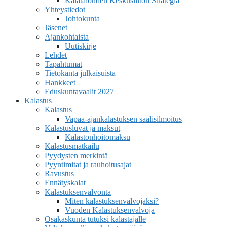
Kalatalouden Keskusliiton Strategia
Yhteystiedot
Johtokunta
Jäsenet
Ajankohtaista
Uutiskirje
Lehdet
Tapahtumat
Tietokanta julkaisuista
Hankkeet
Eduskuntavaalit 2027
Kalastus
Kalastus
Vapaa-ajankalastuksen saalisilmoitus
Kalastusluvat ja maksut
Kalastonhoitomaksu
Kalastusmatkailu
Pyydysten merkintä
Pyyntimitat ja rauhoitusajat
Ravustus
Ennätyskalat
Kalastuksenvalvonta
Miten kalastuksenvalvojaksi?
Vuoden Kalastuksenvalvoja
Osakaskunta tutuksi kalastajalle