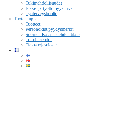
Tukimahdollisuudet
Eläke- ja työttömyysturva
Työterveyshuolto
Tuotekauppa
Tuotteet
Personoidut pyydysmerkit
Suomen Kalastuslehden tilaus
Toimitusehdot
Tietosuojaseloste