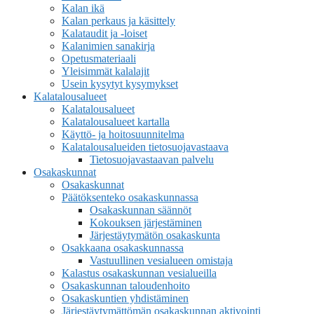
Kalan ikä
Kalan perkaus ja käsittely
Kalataudit ja -loiset
Kalanimien sanakirja
Opetusmateriaali
Yleisimmät kalalajit
Usein kysytyt kysymykset
Kalatalousalueet
Kalatalousalueet
Kalatalousalueet kartalla
Käyttö- ja hoitosuunnitelma
Kalatalousalueiden tietosuojavastaava
Tietosuojavastaavan palvelu
Osakaskunnat
Osakaskunnat
Päätöksenteko osakaskunnassa
Osakaskunnan säännöt
Kokouksen järjestäminen
Järjestäytymätön osakaskunta
Osakkaana osakaskunnassa
Vastuullinen vesialueen omistaja
Kalastus osakaskunnan vesialueilla
Osakaskunnan taloudenhoito
Osakaskuntien yhdistäminen
Järjestäytymättömän osakaskunnan aktivointi