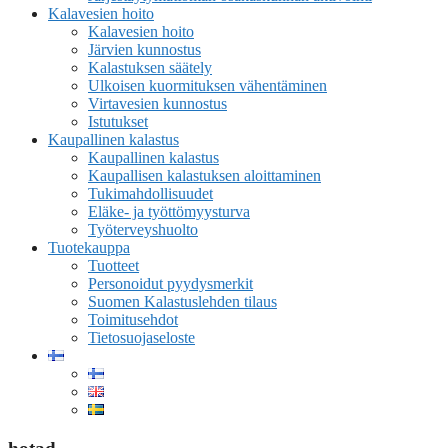
Kalavesien hoito
Kalavesien hoito
Järvien kunnostus
Kalastuksen säätely
Ulkoisen kuormituksen vähentäminen
Virtavesien kunnostus
Istutukset
Kaupallinen kalastus
Kaupallinen kalastus
Kaupallisen kalastuksen aloittaminen
Tukimahdollisuudet
Eläke- ja työttömyysturva
Työterveyshuolto
Tuotekauppa
Tuotteet
Personoidut pyydysmerkit
Suomen Kalastuslehden tilaus
Toimitusehdot
Tietosuojaseloste