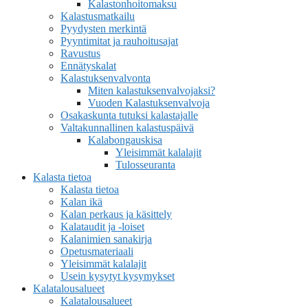
Kalastonhoitomaksu
Kalastusmatkailu
Pyydysten merkintä
Pyyntimitat ja rauhoitusajat
Ravustus
Ennätyskalat
Kalastuksenvalvonta
Miten kalastuksenvalvojaksi?
Vuoden Kalastuksenvalvoja
Osakaskunta tutuksi kalastajalle
Valtakunnallinen kalastuspäivä
Kalabongauskisa
Yleisimmät kalalajit
Tulosseuranta
Kalasta tietoa
Kalasta tietoa
Kalan ikä
Kalan perkaus ja käsittely
Kalataudit ja -loiset
Kalanimien sanakirja
Opetusmateriaali
Yleisimmät kalalajit
Usein kysytyt kysymykset
Kalatalousalueet
Kalatalousalueet