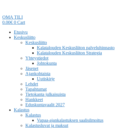
OMA TILI
0.00
€
0
Cart
Etusivu
Keskusliitto
Keskusliitto
Kalatalouden Keskusliiton palveluhinnasto
Kalatalouden Keskusliiton Strategia
Yhteystiedot
Johtokunta
Jäsenet
Ajankohtaista
Uutiskirje
Lehdet
Tapahtumat
Tietokanta julkaisuista
Hankkeet
Eduskuntavaalit 2027
Kalastus
Kalastus
Vapaa-ajankalastuksen saalisilmoitus
Kalastusluvat ja maksut