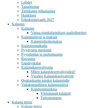
Lehdet
Tapahtumat
Tietokanta julkaisuista
Hankkeet
Eduskuntavaalit 2027
Kalastus
Kalastus
Vapaa-ajankalastuksen saalisilmoitus
Kalastusluvat ja maksut
Kalastonhoitomaksu
Kalastusmatkailu
Pyydysten merkintä
Pyyntimitat ja rauhoitusajat
Ravustus
Ennätyskalat
Kalastuksenvalvonta
Miten kalastuksenvalvojaksi?
Vuoden Kalastuksenvalvoja
Osakaskunta tutuksi kalastajalle
Valtakunnallinen kalastuspäivä
Kalabongauskisa
Yleisimmät kalalajit
Tulosseuranta
Kalasta tietoa
Kalasta tietoa