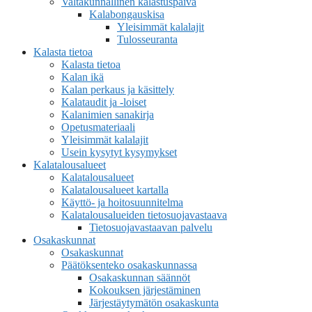
Valtakunnallinen kalastuspäivä
Kalabongauskisa
Yleisimmät kalalajit
Tulosseuranta
Kalasta tietoa
Kalasta tietoa
Kalan ikä
Kalan perkaus ja käsittely
Kalataudit ja -loiset
Kalanimien sanakirja
Opetusmateriaali
Yleisimmät kalalajit
Usein kysytyt kysymykset
Kalatalousalueet
Kalatalousalueet
Kalatalousalueet kartalla
Käyttö- ja hoitosuunnitelma
Kalatalousalueiden tietosuojavastaava
Tietosuojavastaavan palvelu
Osakaskunnat
Osakaskunnat
Päätöksenteko osakaskunnassa
Osakaskunnan säännöt
Kokouksen järjestäminen
Järjestäytymätön osakaskunta