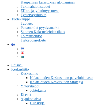
Kaupallisen kalastuksen aloittaminen
Tukimahdollisuudet
Eläke- ja työttömyysturva
Työterveyshuolto
Tuotekauppa
Tuotteet
Personoidut pyydysmerkit
Suomen Kalastuslehden tilaus
Toimitusehdot
Tietosuojaseloste
Etusivu
Keskusliitto
Keskusliitto
Kalatalouden Keskusliiton palveluhinnasto
Kalatalouden Keskusliiton Strategia
Yhteystiedot
Johtokunta
Jäsenet
Ajankohtaista
Uutiskirje