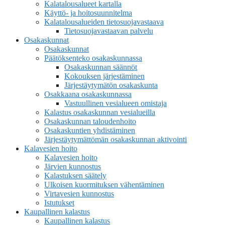
Kalatalousalueet kartalla
Käyttö- ja hoitosuunnitelma
Kalatalousalueiden tietosuojavastaava
Tietosuojavastaavan palvelu
Osakaskunnat
Osakaskunnat
Päätöksenteko osakaskunnassa
Osakaskunnan säännöt
Kokouksen järjestäminen
Järjestäytymätön osakaskunta
Osakkaana osakaskunnassa
Vastuullinen vesialueen omistaja
Kalastus osakaskunnan vesialueilla
Osakaskunnan taloudenhoito
Osakaskuntien yhdistäminen
Järjestäytymättömän osakaskunnan aktivointi
Kalavesien hoito
Kalavesien hoito
Järvien kunnostus
Kalastuksen säätely
Ulkoisen kuormituksen vähentäminen
Virtavesien kunnostus
Istutukset
Kaupallinen kalastus
Kaupallinen kalastus