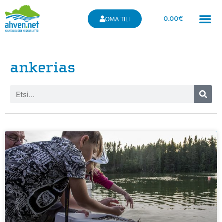
0.00
€
OMA TILI
ankerias