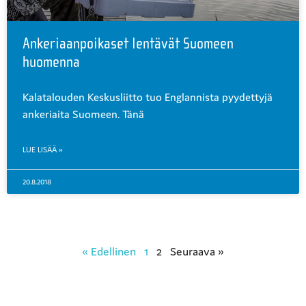
Ankeriaanpoikaset lentävät Suomeen
huomenna
Kalatalouden Keskusliitto tuo Englannista pyydettyjä
ankeriaita Suomeen. Tänä
LUE LISÄÄ »
20.8.2018
« Edellinen
1
2
Seuraava »