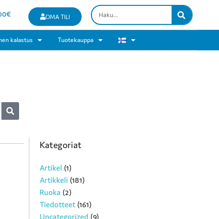
00
€
OMA TILI
nen kalastus
Tuotekauppa
Kategoriat
Artikel
(1)
Artikkeli
(181)
Ruoka
(2)
Tiedotteet
(161)
Uncategorized
(9)