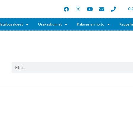
0.
latalousalueet
Osakaskunnat
Kalavesien hoito
Kaupalli