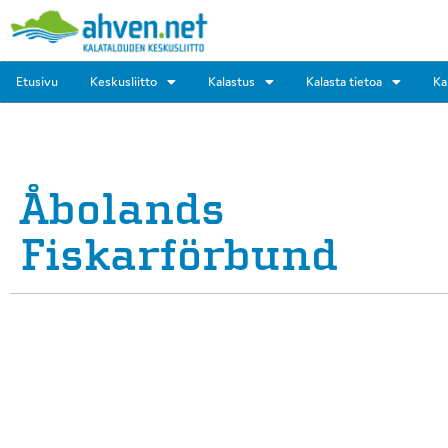
Etusivu
Keskusliitto
Kalastus
Kalasta tietoa
Ka
Åbolands
Fiskarförbund