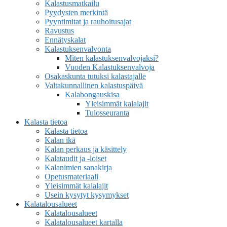
Kalastusmatkailu
Pyydysten merkintä
Pyyntimitat ja rauhoitusajat
Ravustus
Ennätyskalat
Kalastuksenvalvonta
Miten kalastuksenvalvojaksi?
Vuoden Kalastuksenvalvoja
Osakaskunta tutuksi kalastajalle
Valtakunnallinen kalastuspäivä
Kalabongauskisa
Yleisimmät kalalajit
Tulosseuranta
Kalasta tietoa
Kalasta tietoa
Kalan ikä
Kalan perkaus ja käsittely
Kalataudit ja -loiset
Kalanimien sanakirja
Opetusmateriaali
Yleisimmät kalalajit
Usein kysytyt kysymykset
Kalatalousalueet
Kalatalousalueet
Kalatalousalueet kartalla