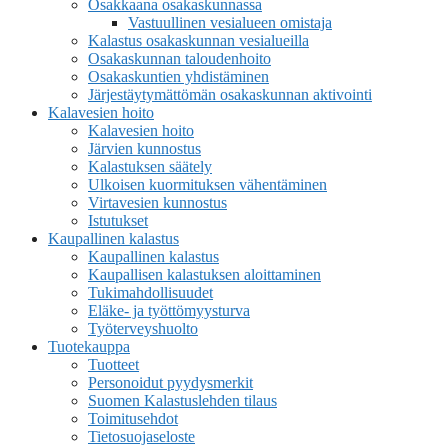
Osakkaana osakaskunnassa
Vastuullinen vesialueen omistaja
Kalastus osakaskunnan vesialueilla
Osakaskunnan taloudenhoito
Osakaskuntien yhdistäminen
Järjestäytymättömän osakaskunnan aktivointi
Kalavesien hoito
Kalavesien hoito
Järvien kunnostus
Kalastuksen säätely
Ulkoisen kuormituksen vähentäminen
Virtavesien kunnostus
Istutukset
Kaupallinen kalastus
Kaupallinen kalastus
Kaupallisen kalastuksen aloittaminen
Tukimahdollisuudet
Eläke- ja työttömyysturva
Työterveyshuolto
Tuotekauppa
Tuotteet
Personoidut pyydysmerkit
Suomen Kalastuslehden tilaus
Toimitusehdot
Tietosuojaseloste