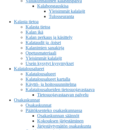
Valtakunnallinen kalastuspäivä
Kalabongauskisa
Yleisimmät kalalajit
Tulosseuranta
Kalasta tietoa
Kalasta tietoa
Kalan ikä
Kalan perkaus ja käsittely
Kalataudit ja -loiset
Kalanimien sanakirja
Opetusmateriaali
Yleisimmät kalalajit
Usein kysytyt kysymykset
Kalatalousalueet
Kalatalousalueet
Kalatalousalueet kartalla
Käyttö- ja hoitosuunnitelma
Kalatalousalueiden tietosuojavastaava
Tietosuojavastaavan palvelu
Osakaskunnat
Osakaskunnat
Päätöksenteko osakaskunnassa
Osakaskunnan säännöt
Kokouksen järjestäminen
Järjestäytymätön osakaskunta