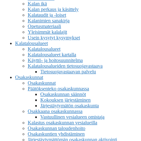
Kalan ikä
Kalan perkaus ja käsittely
Kalataudit ja -loiset
Kalanimien sanakirja
Opetusmateriaali
Yleisimmät kalalajit
Usein kysytyt kysymykset
Kalatalousalueet
Kalatalousalueet
Kalatalousalueet kartalla
Käyttö- ja hoitosuunnitelma
Kalatalousalueiden tietosuojavastaava
Tietosuojavastaavan palvelu
Osakaskunnat
Osakaskunnat
Päätöksenteko osakaskunnassa
Osakaskunnan säännöt
Kokouksen järjestäminen
Järjestäytymätön osakaskunta
Osakkaana osakaskunnassa
Vastuullinen vesialueen omistaja
Kalastus osakaskunnan vesialueilla
Osakaskunnan taloudenhoito
Osakaskuntien yhdistäminen
Järjestäytymättömän osakaskunnan aktivointi