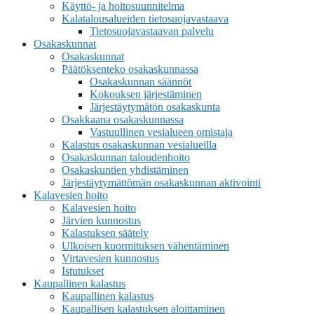
Käyttö- ja hoitosuunnitelma
Kalatalousalueiden tietosuojavastaava
Tietosuojavastaavan palvelu
Osakaskunnat
Osakaskunnat
Päätöksenteko osakaskunnassa
Osakaskunnan säännöt
Kokouksen järjestäminen
Järjestäytymätön osakaskunta
Osakkaana osakaskunnassa
Vastuullinen vesialueen omistaja
Kalastus osakaskunnan vesialueilla
Osakaskunnan taloudenhoito
Osakaskuntien yhdistäminen
Järjestäytymättömän osakaskunnan aktivointi
Kalavesien hoito
Kalavesien hoito
Järvien kunnostus
Kalastuksen säätely
Ulkoisen kuormituksen vähentäminen
Virtavesien kunnostus
Istutukset
Kaupallinen kalastus
Kaupallinen kalastus
Kaupallisen kalastuksen aloittaminen