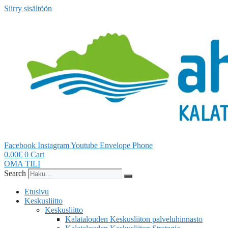
Siirry sisältöön
Facebook
Instagram
Youtube
Envelope
Phone
0.00
€
0
Cart
OMA TILI
Search
Etusivu
Keskusliitto
Keskusliitto
Kalatalouden Keskusliiton palveluhinnasto