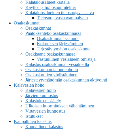
Kalatalousalueet kartalla
Käyttö- ja hoitosuunnitelma
Kalatalousalueiden tietosuojavastaava
Tietosuojavastaavan palvelu
Osakaskunnat
Osakaskunnat
Päätöksenteko osakaskunnassa
Osakaskunnan säännöt
Kokouksen järjestäminen
Järjestäytymätön osakaskunta
Osakkaana osakaskunnassa
Vastuullinen vesialueen omistaja
Kalastus osakaskunnan vesialueilla
Osakaskunnan taloudenhoito
Osakaskuntien yhdistäminen
Järjestäytymättömän osakaskunnan aktivointi
Kalavesien hoito
Kalavesien hoito
Järvien kunnostus
Kalastuksen säätely
Ulkoisen kuormituksen vähentäminen
Virtavesien kunnostus
Istutukset
Kaupallinen kalastus
Kaupallinen kalastus