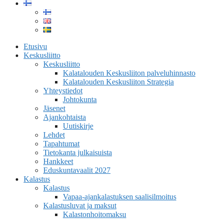
Etusivu
Keskusliitto
Keskusliitto
Kalatalouden Keskusliiton palveluhinnasto
Kalatalouden Keskusliiton Strategia
Yhteystiedot
Johtokunta
Jäsenet
Ajankohtaista
Uutiskirje
Lehdet
Tapahtumat
Tietokanta julkaisuista
Hankkeet
Eduskuntavaalit 2027
Kalastus
Kalastus
Vapaa-ajankalastuksen saalisilmoitus
Kalastusluvat ja maksut
Kalastonhoitomaksu