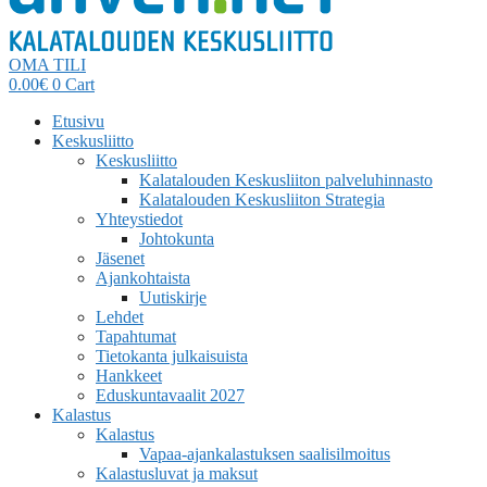
OMA TILI
0.00
€
0
Cart
Etusivu
Keskusliitto
Keskusliitto
Kalatalouden Keskusliiton palveluhinnasto
Kalatalouden Keskusliiton Strategia
Yhteystiedot
Johtokunta
Jäsenet
Ajankohtaista
Uutiskirje
Lehdet
Tapahtumat
Tietokanta julkaisuista
Hankkeet
Eduskuntavaalit 2027
Kalastus
Kalastus
Vapaa-ajankalastuksen saalisilmoitus
Kalastusluvat ja maksut