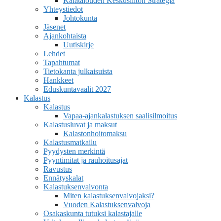
Kalatalouden Keskusliiton Strategia
Yhteystiedot
Johtokunta
Jäsenet
Ajankohtaista
Uutiskirje
Lehdet
Tapahtumat
Tietokanta julkaisuista
Hankkeet
Eduskuntavaalit 2027
Kalastus
Kalastus
Vapaa-ajankalastuksen saalisilmoitus
Kalastusluvat ja maksut
Kalastonhoitomaksu
Kalastusmatkailu
Pyydysten merkintä
Pyyntimitat ja rauhoitusajat
Ravustus
Ennätyskalat
Kalastuksenvalvonta
Miten kalastuksenvalvojaksi?
Vuoden Kalastuksenvalvoja
Osakaskunta tutuksi kalastajalle