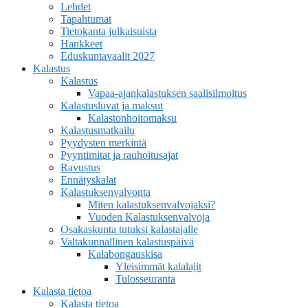
Lehdet
Tapahtumat
Tietokanta julkaisuista
Hankkeet
Eduskuntavaalit 2027
Kalastus
Kalastus
Vapaa-ajankalastuksen saalisilmoitus
Kalastusluvat ja maksut
Kalastonhoitomaksu
Kalastusmatkailu
Pyydysten merkintä
Pyyntimitat ja rauhoitusajat
Ravustus
Ennätyskalat
Kalastuksenvalvonta
Miten kalastuksenvalvojaksi?
Vuoden Kalastuksenvalvoja
Osakaskunta tutuksi kalastajalle
Valtakunnallinen kalastuspäivä
Kalabongauskisa
Yleisimmät kalalajit
Tulosseuranta
Kalasta tietoa
Kalasta tietoa