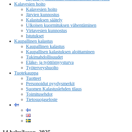
Kalavesien hoito
Kalavesien hoito
Järvien kunnostus
Kalastuksen säätely
Ulkoisen kuormituksen vähentäminen
Virtavesien kunnostus
Istutukset
Kaupallinen kalastus
Kaupallinen kalastus
Kaupallisen kalastuksen aloittaminen
Tukimahdollisuudet
Eläke- ja työttömyysturva
Työterveyshuolto
Tuotekauppa
Tuotteet
Personoidut pyydysmerkit
Suomen Kalastuslehden tilaus
Toimitusehdot
Tietosuojaseloste