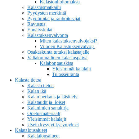
Kalastonhoitomaksu
Kalastusmatkailu
Pyydysten merkintä
Pyyntimitat ja rauhoitusajat
Ravustus
Ennätyskalat
Kalastuksenvalvonta
Miten kalastuksenvalvojaksi?
Vuoden Kalastuksenvalvoja
Osakaskunta tutuksi kalastajalle
Valtakunnallinen kalastuspäivä
Kalabongauskisa
Yleisimmät kalalajit
Tulosseuranta
Kalasta tietoa
Kalasta tietoa
Kalan ikä
Kalan perkaus ja käsittely
Kalataudit ja -loiset
Kalanimien sanakirja
Opetusmateriaali
Yleisimmät kalalajit
Usein kysytyt kysymykset
Kalatalousalueet
Kalatalousalueet