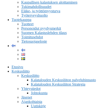
Kaupallisen kalastuksen aloittaminen
Tukimahdollisuudet
Eläke- ja työttömyysturva
Työterveyshuolto
Tuotekauppa
Tuotteet
Personoidut pyydysmerkit
Suomen Kalastuslehden tilaus
Toimitusehdot
Tietosuojaseloste
Etusivu
Keskusliitto
Keskusliitto
Kalatalouden Keskusliiton palveluhinnasto
Kalatalouden Keskusliiton Strategia
Yhteystiedot
Johtokunta
Jäsenet
Ajankohtaista
Uutiskirje